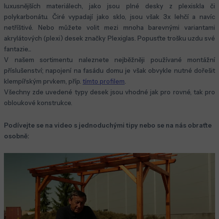
luxusnějších materiálech, jako jsou plné desky z plexiskla či
polykarbonátu. Čiré vypadají jako sklo, jsou však 3x lehčí a navíc
netříštivé. Nebo můžete volit mezi mnoha barevnými variantami
akrylátových (plexi) desek značky Plexiglas. Popusťte trošku uzdu své
fantazie...
V našem sortimentu naleznete nejběžněji používané montážní
příslušenství; napojení na fasádu domu je však obvykle nutné dořešit
klempířským prvkem, příp.
tímto profilem
.
Všechny zde uvedené typy desek jsou vhodné jak pro rovné, tak pro
obloukové konstrukce.
Podívejte se na video s jednoduchými tipy nebo se na nás obraťte
osobně: