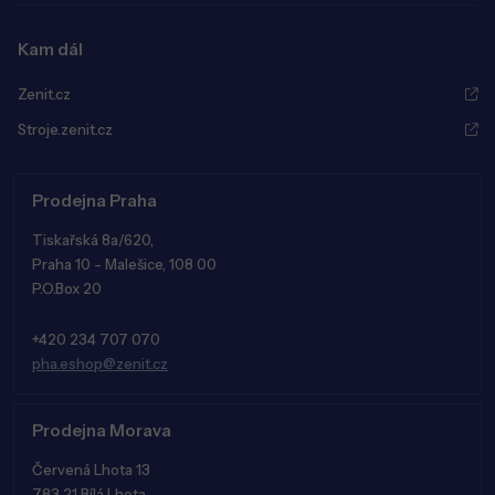
Kam dál
Zenit.cz
Stroje.zenit.cz
Prodejna Praha
Tiskařská 8a/620,
Praha 10 - Malešice, 108 00
P.O.Box 20
+420 234 707 070
pha.eshop@zenit.cz
Prodejna Morava
Červená Lhota 13
783 21 Bílá Lhota