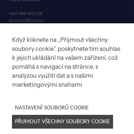
+420 585 340 528
olo.eshop@zenit.cz
Když kliknete na „Přijmout všechny
soubory cookie“, poskytnete tím souhlas
k jejich ukládání na vašem zařízení, což
pomáhá s navigací na stránce, s
analýzou využití dat a s našimi
marketingovými snahami
© 2026 Zenit spol. s r.o.
NASTAVENÍ SOUBORŮ COOKIE
PŘIJMOUT VŠECHNY SOUBORY COOKIE
Tvorba webových stránek by
E-SOLUTIONS