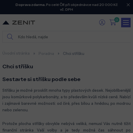
Doprava zdarma.
Po celé ČR při objednávce nad 20 000 Kč
vč. DPH
0
Úvodní stránka
Poradna
Chci stříšku
Chci stříšku
Sestavte si stříšku podle sebe
Stříšku je možné prosklít mnoha typy plastových desek. Nejoblíbenější
jsou komůrkové polykarbonáty, a to především kvůli nízké ceně. Nabízí
i zajímavé barevné možnosti: od čiré, přes bílou a hnědou, po modrou
nebo zelenou.
Protože plocha stříšky obvykle nebývá veliká, nemusí Vás nutně tížit
finanční stránka Vaší volby a je tedy možná čas sáhnout po