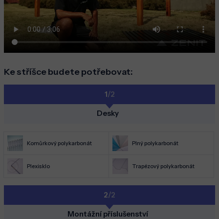
Ke stříšce budete potřebovat:
1
/2
Desky
Komůrkový polykarbonát
Plný polykarbonát
Plexisklo
Trapézový polykarbonát
2
/2
Montážní příslušenství