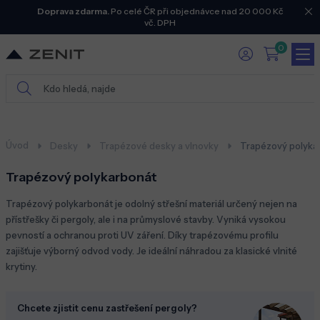
Doprava zdarma.
Po celé ČR při objednávce nad 20 000 Kč
vč. DPH
0
Úvod
Desky
Trapézové desky a vlnovky
Trapézový polyka
Trapézový polykarbonát
Trapézový polykarbonát je odolný střešní materiál určený
nejen na
přístřešky
či
pergoly
,
a
le i na
průmyslové stavby. Vyniká vysokou
pevností a ochranou proti UV záření. Díky trapézovému profilu
zajišťuje výborný odvod vody. Je ideální náhradou za klasické vlnité
krytiny.
Chcete zjistit cenu zastřešení pergoly?