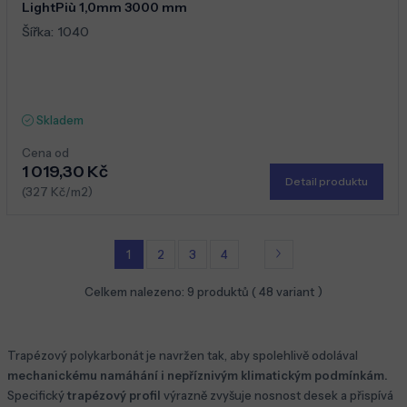
LightPiù 1,0mm 3000 mm
Šířka:
1040
Skladem
Cena od
1 019,30 Kč
Detail produktu
(327 Kč/m2)
1
2
3
4
Celkem nalezeno:
9
produktů (
48
variant )
Trapézový polykarbonát je navržen tak, aby spolehlivě odolával
mechanickému namáhání i nepříznivým klimatickým podmínkám.
Specifický
trapézový profil
výrazně zvyšuje nosnost desek a přispívá