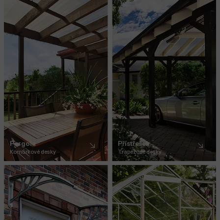
Pergola
Přístřešek
Komůrkové desky
Trapézové desky