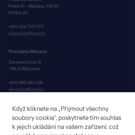
Praha 10 - Malešice, 108 00
P.O.Box 20
+420 234 707 070
pha.eshop@zenit.cz
Prodejna Morava
Červená Lhota 13
783 21 Bílá Lhota
+420 585 340 528
olo.eshop@zenit.cz
Když kliknete na „Přijmout všechny
soubory cookie“, poskytnete tím souhlas
k jejich ukládání na vašem zařízení, což