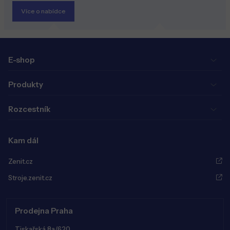
Více o nabídce
E-shop
Produkty
Rozcestník
Kam dál
Zenit.cz
Stroje.zenit.cz
Prodejna Praha
Tiskařská 8a/620,