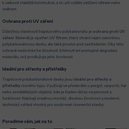
k celkové stabilitě konstrukce, a to i při vyšším zatížení větrem nebo
sněhem.
Ochrana proti UV záření
Důležitou vlastností trapézového polykarbonátu je
ochrana proti UV
záření
. Materiál je opatřen UV filtrem, který chrání nejen samotnou
polykarbonátovou desku, ale také prostor pod zastřešením. Díky této
ochraně nedochází ke žloutnutí, křehnutí ani postupné degradaci
materiálu, což prodlužuje jeho životnost.
Ideální pro střechy a přístřešky
Trapézové polykarbonátové desky jsou
ideální pro střechy a
přístřešky
různého typu. Využívají se především u pergol, carportů, hal
nebo zemědělských objektů, kde je kladen důraz na pevnost a
funkčnost. Nabízejí snadnou montáž, dlouhou životnost a moderní,
technický vzhled vhodný pro soukromé i komerční stavby.
Poradíme vám, jak na to