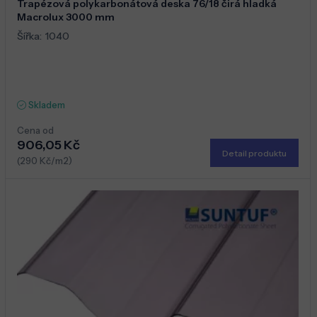
Trapézová polykarbonátová deska 76/18 čirá hladká
Macrolux 3000 mm
Šířka:
1040
Skladem
Cena od
906,05 Kč
Detail produktu
(290 Kč/m2)