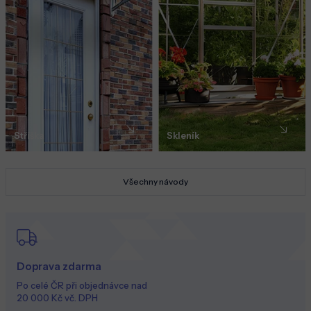
Stříška
Skleník
Všechny návody
Doprava zdarma
Po celé ČR při objednávce nad
20 000 Kč vč. DPH