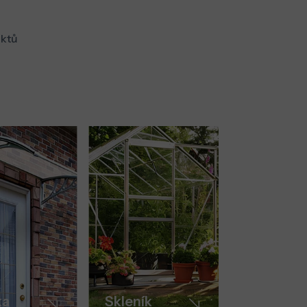
ktů
ka
Skleník