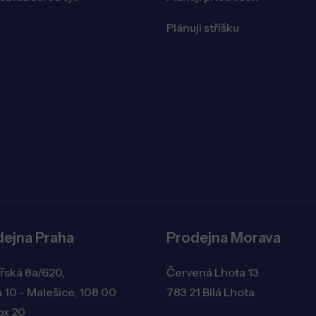
Plánuji stříšku
dejna Praha
Prodejna Morava
řská 8a/620,
Červená Lhota 13
 10 - Malešice, 108 00
783 21 Bílá Lhota
ox 20