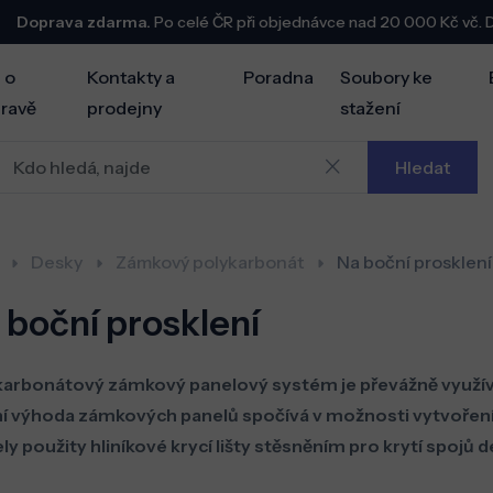
Doprava zdarma.
Po celé ČR při objednávce nad 20 000 Kč vč.
 o
Kontakty a
Poradna
Soubory ke
ravě
prodejny
stažení
Hledat
Desky
Zámkový polykarbonát
Na boční prosklení
 boční prosklení
arbonátový zámkový panelový systém je převážně využíván
í výhoda zámkových panelů spočívá v možnosti vytvoření
y použity hliníkové krycí lišty stěsněním pro krytí spojů de