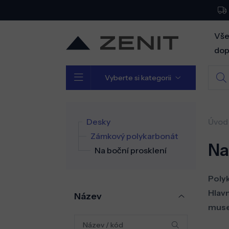
Vše
dop
Vyberte si kategorii
Desky
Úvod
Zámkový polykarbonát
Na
Na boční prosklení
Polyk
Hlavn
Název
musel