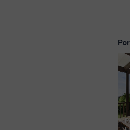
Por
P
Ko