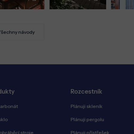
šechny návody
dukty
Rozcestník
karbonát
Plánuji skleník
sklo
Plánuji pergolu
bráběcí stroje
Plánuji přístřešek