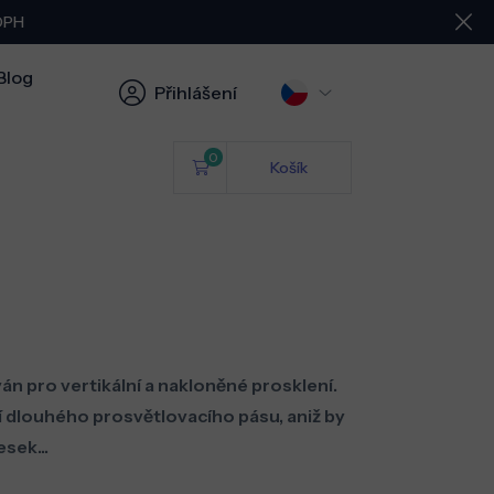
 DPH
Blog
Přihlášení
0
Košík
 pro vertikální a nakloněné prosklení.
 dlouhého prosvětlovacího pásu, aniž by
sek...