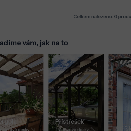
Celkem nalezeno:
0
produ
adíme vám, jak na to
ergola
Přístřešek
Stříš
můrkové desky
Trapézové desky