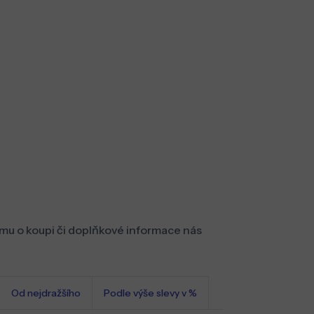
mu o koupi či doplňkové informace nás
Od nejdražšího
Podle výše slevy v %