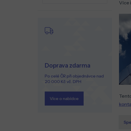
Více 
Doprava zdarma
Po celé ČR při objednávce nad
20 000 Kč vč. DPH
Tento
Více o nabídce
konta
Spe