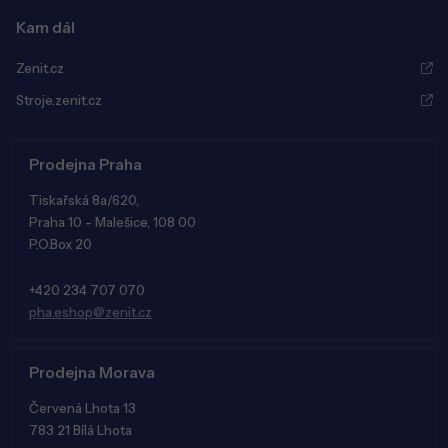
Kam dál
Zenit.cz
Stroje.zenit.cz
Prodejna Praha
Tiskařská 8a/620,
Praha 10 - Malešice, 108 00
P.O.Box 20
+420 234 707 070
pha.eshop@zenit.cz
Prodejna Morava
Červená Lhota 13
783 21 Bílá Lhota