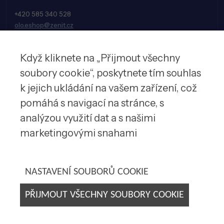
+420 585 340 528
olo.eshop@zenit.cz
Když kliknete na „Přijmout všechny
soubory cookie“, poskytnete tím souhlas
k jejich ukládání na vašem zařízení, což
pomáhá s navigací na stránce, s
analýzou využití dat a s našimi
marketingovými snahami
© 2026 Zenit spol. s r.o.
NASTAVENÍ SOUBORŮ COOKIE
PŘIJMOUT VŠECHNY SOUBORY COOKIE
Tvorba webových stránek by
E-SOLUTIONS