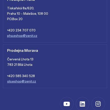
Tiskařská 8a/620,
Praha 10 - Malešice, 108 00
P.O.Box 20
+420 234 707 070
pha.eshop@zenit.cz
Prodejna Morava
Červená Lhota 13
783 21 Bílá Lhota
+420 585 340 528
olo.eshop@zenit.cz