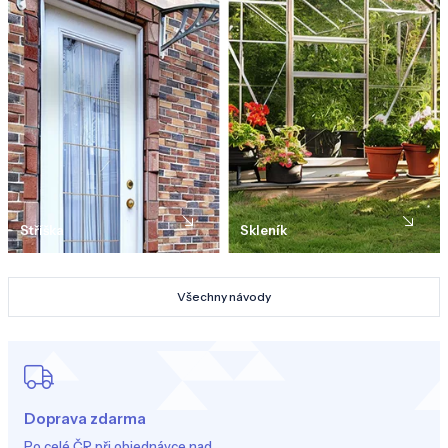
Stříška
Skleník
Všechny návody
Doprava zdarma
Po celé ČR při objednávce nad