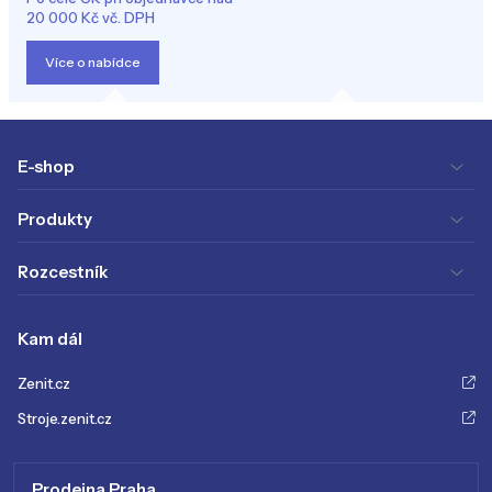
20 000 Kč vč. DPH
Více o nabídce
E-shop
Produkty
Rozcestník
Kam dál
Zenit.cz
Stroje.zenit.cz
Prodejna Praha