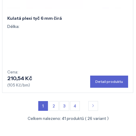
Kulatá plexi tyč 6 mm čirá
Délka:
Cena:
210,54 Kč
Detail produktu
(105 Kč/bm)
1
2
3
4
Celkem nalezeno:
41
produktů (
26
variant )