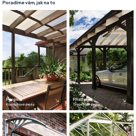
Poradíme vám, jak na to
Pergola
Přístřešek
Komůrkové desky
Trapézové desky