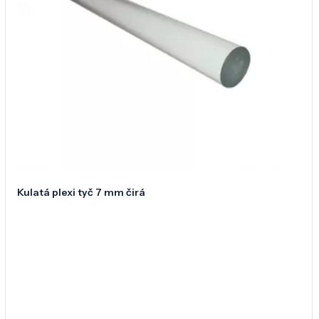
Kulatá plexi tyč 7 mm čirá