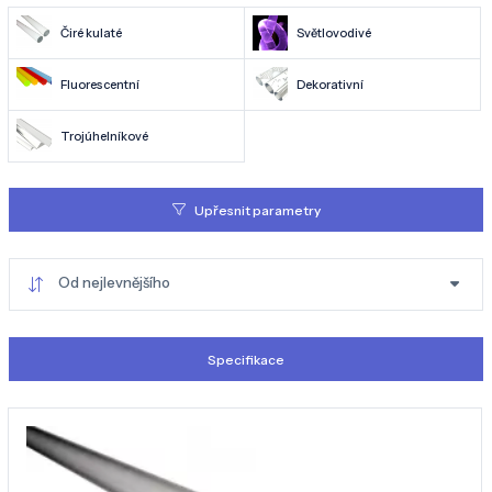
Čiré kulaté
Světlovodivé
Fluorescentní
Dekorativní
Trojúhelníkové
Upřesnit parametry
Od nejlevnějšího
Specifikace