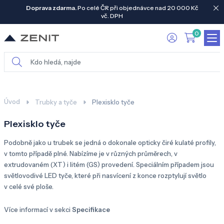
Doprava zdarma.
Po celé ČR při objednávce nad 20 000 Kč
vč. DPH
0
Úvod
Trubky a tyče
Plexisklo tyče
Plexisklo tyče
Podobně jako u trubek se jedná o dokonale opticky čiré kulaté profily,
v tomto případě plné. Nabízíme je v různých průměrech, v
extrudovaném (XT) i litém (GS) provedení. Speciálním případem jsou
světlovodivé LED tyče, které při nasvícení z konce rozptylují světlo
v celé své ploše.
Více informací v sekci
Specifikace