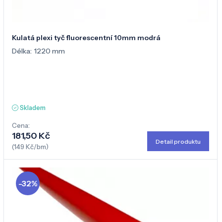
Kulatá plexi tyč fluorescentní 10mm modrá
Délka:
1220 mm
Skladem
Cena:
181,50 Kč
Detail produktu
(149 Kč/bm)
-32%