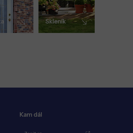
ka
Skleník
Kam dál