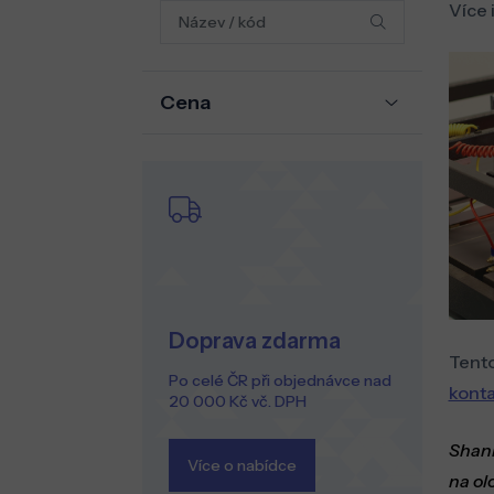
Více 
Cena
Doprava zdarma
Tento
Po celé ČR při objednávce nad
konta
20 000 Kč vč. DPH
Shann
Více o nabídce
na ol