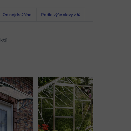
Od nejdražšího
Podle výše slevy v %
ktů