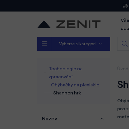
Vše
dop
Vyberte si kategorii
Technologie na
Úvod
zpracování
Sh
Ohýbačky na plexisklo
Shannon hrk
Ohýb
pro 
mater
Název