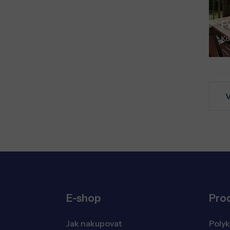
P
Ko
V
E-shop
Pro
Jak nakupovat
Poly