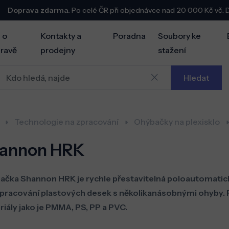
Doprava zdarma.
Po celé ČR při objednávce nad 20 000 Kč vč.
 o
Kontakty a
Poradna
Soubory ke
ravě
prodejny
stažení
Hledat
Technologie na zpracování
Ohýbačky na plexisklo
annon HRK
ačka Shannon HRK je rychle přestavitelná poloautomat
zpracování plastových desek s několikanásobnými ohyby.
iály jako je PMMA, PS, PP a PVC.