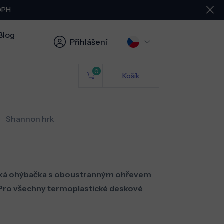
 DPH
Blog
Přihlášení
0
Košík
Shannon hrk
ická ohýbačka s oboustranným ohřevem
 Pro všechny termoplastické deskové