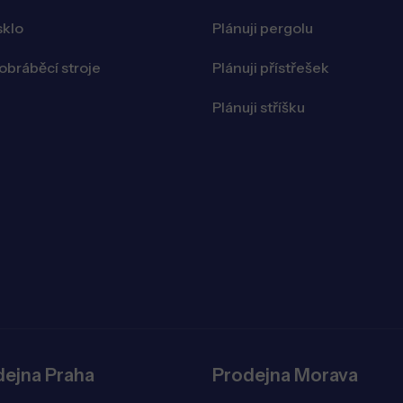
sklo
Plánuji pergolu
bráběcí stroje
Plánuji přístřešek
Plánuji stříšku
dejna Praha
Prodejna Morava