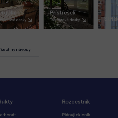
ergola
Přístřešek
Stříš
můrkové desky
Trapézové desky
šechny návody
dukty
Rozcestník
karbonát
Plánuji skleník