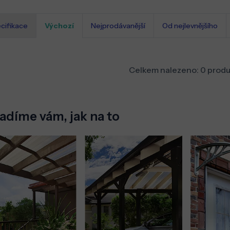
cifikace
Výchozí
Nejprodávanější
Od nejlevnějšího
Celkem nalezeno:
0
produ
adíme vám, jak na to