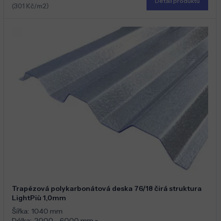
Detail produktu
(301 Kč/m2)
Trapézová polykarbonátová deska 76/18 čirá struktura
LightPiù 1,0mm
Šířka:
1040 mm
Délka:
2000 - 6000 mm
»