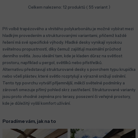
Celkem nalezeno:
12
produktů (
55
variant )
Při volbě trapézového a vlnitého polykarbonátu je možné vybírat mezi
hladkým provedením a strukturovanými variantami, přičemž každé
řešení má své specifické výhody. Hladké desky vynikají vysokou
světelnou propustností, díky čemuž zajišťují maximální průchod
denního světla. Jsou ideální tam, kde je kladen důraz na světlost
prostoru, například u pergol, světlíků nebo přístřešků.
Alternativu představují strukturované desky s povrchem typu krupička
nebo včelí plástev, které světlo rozptylují a výrazně snižují oslnění.
Tento typ povrchu vytváří příjemnější, měkčí světelné podmínky a
zároveň omezuje přímý pohled skrz zastřešení. Strukturované varianty
jsou proto vhodné zejména pro terasy, posezení či veřejné prostory,
kde je důležitý vyšší komfort užívání.
Poradíme vám, jak na to