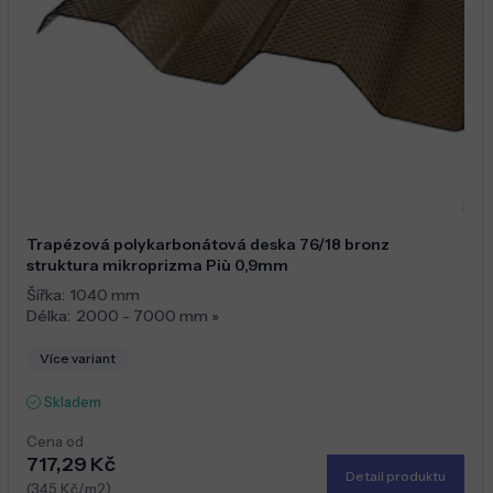
Trapézová polykarbonátová deska 76/18 bronz
struktura mikroprizma Più 0,9mm
Šířka:
1040 mm
Délka:
2000 - 7000 mm
»
Více variant
Skladem
Cena od
717,29 Kč
Detail produktu
(345 Kč/m2)