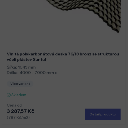
Vlnitá polykarbonátová deska 76/18 bronz se strukturou
včelí plástev Suntuf
Šířka:
1045 mm
Délka:
4000 - 7000 mm
»
Více variant
Skladem
Cena od
3 287,57 Kč
Detail produktu
(787 Kč/m2)