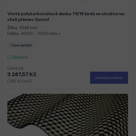
Vlnitá polykarbonátová deska 76/18 šedá se strukturou
včelí plástev Suntuf
Šířka:
1045 mm
Délka:
4000 - 7000 mm
»
Více variant
Skladem
Cena od
3 287,57 Kč
Detail produktu
(787 Kč/m2)