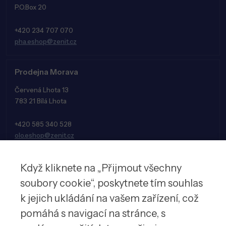
P.O.Box 20
+420 234 707 070
pha.eshop@zenit.cz
Prodejna Morava
Červená Lhota 13
783 21 Bílá Lhota
+420 585 340 528
olo.eshop@zenit.cz
Když kliknete na „Přijmout všechny
soubory cookie“, poskytnete tím souhlas
k jejich ukládání na vašem zařízení, což
pomáhá s navigací na stránce, s