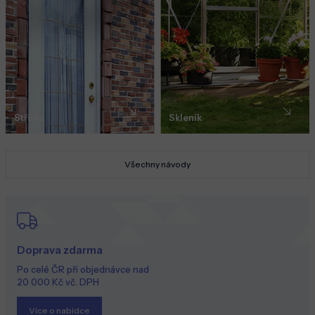
Stříška
Skleník
Všechny návody
Doprava zdarma
Po celé ČR při objednávce nad
20 000 Kč vč. DPH
Více o nabídce