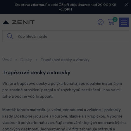
Doprava zdarma.
Po celé ČR při objednávce nad 20 000 Kč
vč. DPH
0
Úvod
Desky
Trapézové desky a vlnovky
Trapézové desky a vlnovky
Vlnité a trapézové desky z polykarbonátu jsou ideálním materiálem
pro snadné prosklení pergol a různých typů zastřešení. Jsou velmi
tuhé a odolné vůči krupobití.
Montáž tohoto materiálu je velmi jednoduchá a zvládne ji prakticky
každý. Dostupné jsou čiré a kouřové, hladké a s krupičkou. Výborné
vlastnosti polykarbonátu zaručují zachování stejných mechanických a
optických vlastností. Jednostranný UV filtr zabraňuje stárnutí a