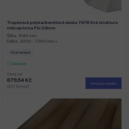
Trapézová polykarbonátová deska 76/18 čirá struktura
mikroprizma Più 0,9mm
Šířka:
1040 mm
Délka:
2000 - 7000 mm
»
Více variant
Skladem
Cena od
679,54 Kč
Detail produktu
(327 Kč/m2)