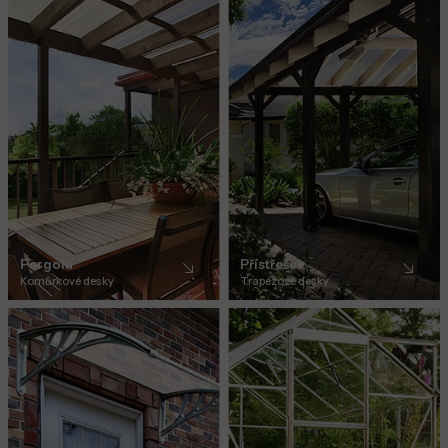
Pergola
Přístřešek
Komůrkové desky
Trapézové desky