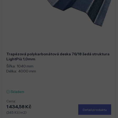
Trapézová polykarbonátová deska 76/18 šedá struktura
LightPiù 1,0mm
Šířka:
1040 mm
Délka:
4000 mm
Skladem
Cena:
1 434,58 Kč
Detail produktu
(345 Kč/m2)