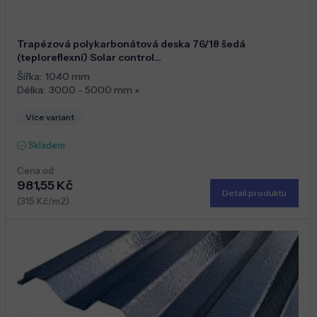
Trapézová polykarbonátová deska 76/18 šedá
(teploreflexní) Solar control...
Šířka:
1040 mm
Délka:
3000 - 5000 mm
»
Více variant
Skladem
Cena od
981,55 Kč
Detail produktu
(315 Kč/m2)