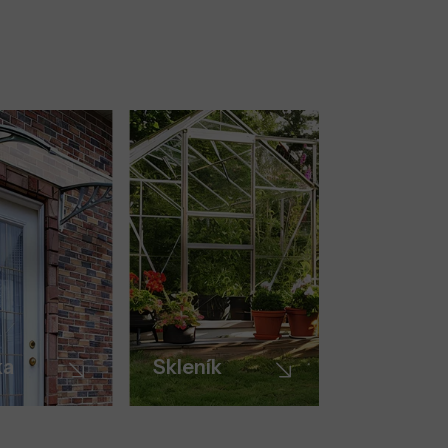
ka
Skleník