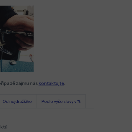
případě zájmu nás
kontaktujte
.
Od nejdražšího
Podle výše slevy v %
ktů