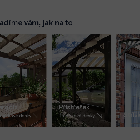
adíme vám, jak na to
ergola
Přístřešek
Stříš
můrkové desky
Trapézové desky