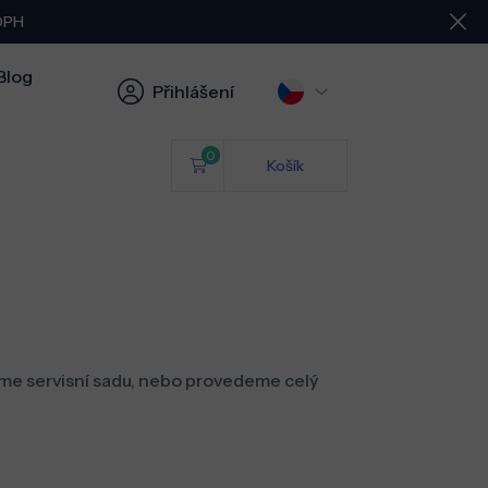
 DPH
Blog
Přihlášení
0
Košík
me servisní sadu, nebo provedeme celý