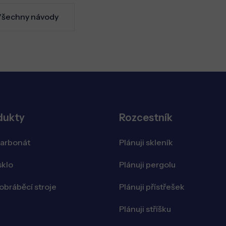
šechny návody
dukty
Rozcestník
karbonát
Plánuji skleník
sklo
Plánuji pergolu
bráběcí stroje
Plánuji přístřešek
Plánuji stříšku