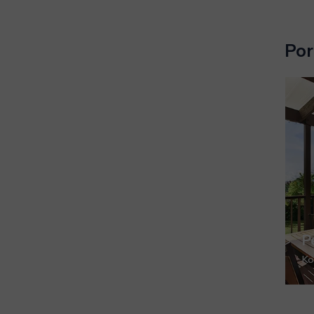
Por
P
Ko