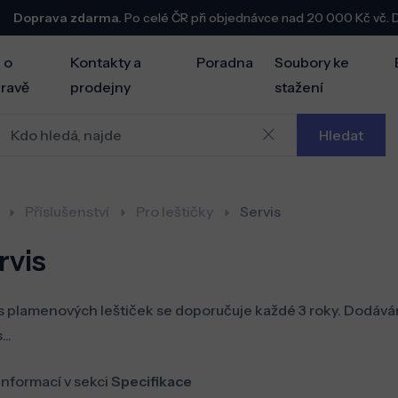
Doprava zdarma.
Po celé ČR při objednávce nad 20 000 Kč vč.
 o
Kontakty a
Poradna
Soubory ke
ravě
prodejny
stažení
Hledat
Příslušenství
Pro leštičky
Servis
rvis
s plamenových leštiček se doporučuje každé 3 roky. Dodává
...
informací v sekci
Specifikace