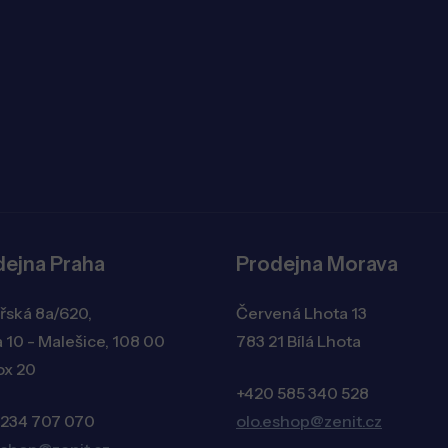
dejna Praha
Prodejna Morava
řská 8a/620,
Červená Lhota 13
 10 - Malešice, 108 00
783 21 Bílá Lhota
ox 20
+420 585 340 528
 234 707 070
olo.eshop@zenit.cz