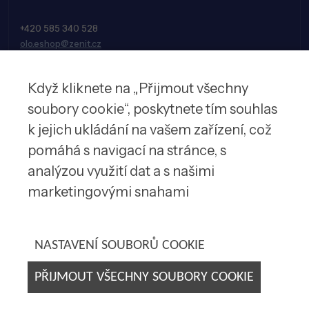
+420 585 340 528
olo.eshop@zenit.cz
Když kliknete na „Přijmout všechny
soubory cookie“, poskytnete tím souhlas
k jejich ukládání na vašem zařízení, což
pomáhá s navigací na stránce, s
analýzou využití dat a s našimi
marketingovými snahami
© 2026 Zenit spol. s r.o.
NASTAVENÍ SOUBORŮ COOKIE
PŘIJMOUT VŠECHNY SOUBORY COOKIE
Tvorba webových stránek by
E-SOLUTIONS