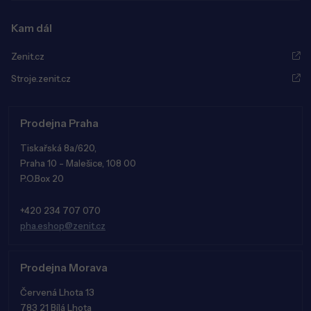
Kam dál
Zenit.cz
Stroje.zenit.cz
Prodejna Praha
Tiskařská 8a/620,
Praha 10 - Malešice, 108 00
P.O.Box 20
+420 234 707 070
pha.eshop@zenit.cz
Prodejna Morava
Červená Lhota 13
783 21 Bílá Lhota