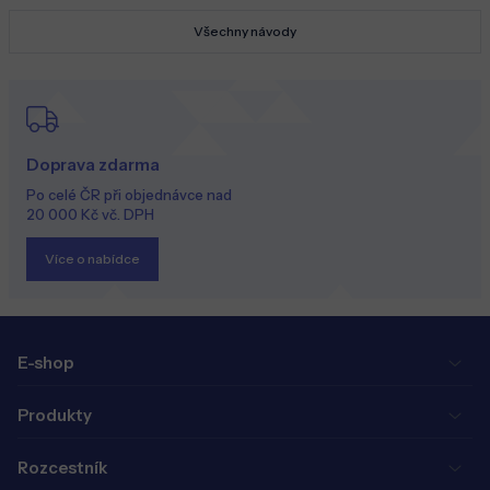
Všechny návody
Doprava zdarma
Po celé ČR při objednávce nad
20 000 Kč vč. DPH
Více o nabídce
E-shop
Produkty
Rozcestník