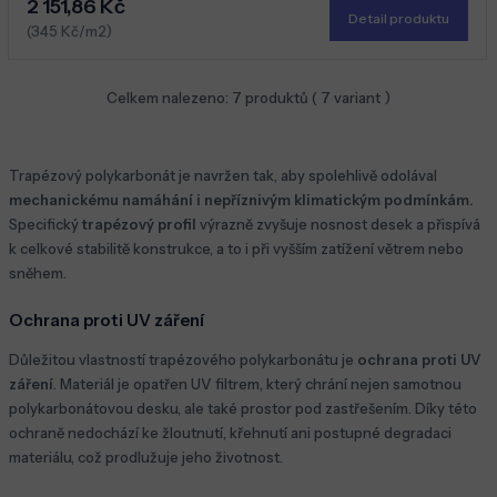
2 151,86 Kč
Detail produktu
(345 Kč/m2)
Celkem nalezeno:
7
produktů (
7
variant )
Trapézový polykarbonát je navržen tak, aby spolehlivě odolával
mechanickému namáhání i nepříznivým klimatickým podmínkám.
Specifický
trapézový profil
výrazně zvyšuje nosnost desek a přispívá
k celkové stabilitě konstrukce, a to i při vyšším zatížení větrem nebo
sněhem.
Ochrana proti UV záření
Důležitou vlastností trapézového polykarbonátu je
ochrana proti UV
záření
. Materiál je opatřen UV filtrem, který chrání nejen samotnou
polykarbonátovou desku, ale také prostor pod zastřešením. Díky této
ochraně nedochází ke žloutnutí, křehnutí ani postupné degradaci
materiálu, což prodlužuje jeho životnost.