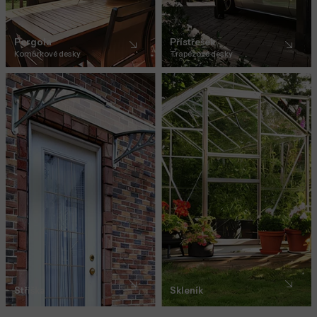
Pergola
Přístřešek
Komůrkové desky
Trapézové desky
Stříška
Skleník