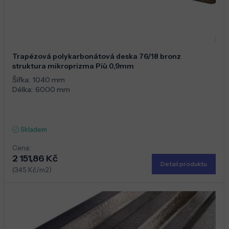
Trapézová polykarbonátová deska 76/18 bronz
struktura mikroprizma Più 0,9mm
Šířka:
1040 mm
Délka:
6000 mm
Skladem
Cena:
2 151,86 Kč
Detail produktu
(345 Kč/m2)