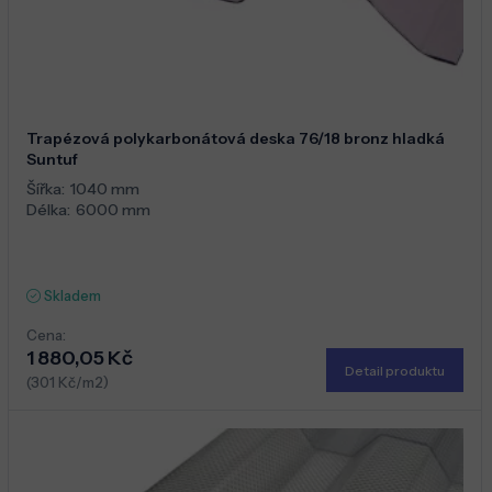
Trapézová polykarbonátová deska 76/18 bronz hladká
Suntuf
Šířka:
1040 mm
Délka:
6000 mm
Skladem
Cena:
1 880,05 Kč
Detail produktu
(301 Kč/m2)