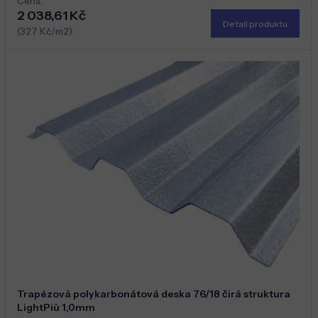
Cena:
2 038,61 Kč
Detail produktu
(327 Kč/m2)
Trapézová polykarbonátová deska 76/18 čirá struktura
LightPiù 1,0mm