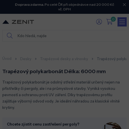
Doprava zdarma.
Po celé ČR při objednávce nad 20 000 Kč
vč. DPH
0
Úvod
Desky
Trapézové desky a vlnovky
Trapézový polyka
Trapézový polykarbonát Délka: 6000
mm
Trapézový polykarbonát je odolný střešní materiál určený
nejen na
přístřešky
či
pergoly
,
a
le i na
průmyslové stavby. Vyniká vysokou
pevností a ochranou proti UV záření. Díky trapézovému profilu
zajišťuje výborný odvod vody. Je ideální náhradou za klasické vlnité
krytiny.
Chcete zjistit cenu zastřešení pergoly?