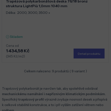
Trapézová polykarbonátová deska 76/18 bronz
struktura LightPiù 1,0mm 1040 mm
Délka:
2000
,
3000
,
3500
»
Skladem
Cena od
1 434,58 Kč
Detail produktu
(345 Kč/m2)
Celkem nalezeno:
9
produktů (
9
variant )
Trapézový polykarbonát je navržen tak, aby spolehlivě odolával
mechanickému namáhání i nepříznivým klimatickým podmínkám.
Specifický
trapézový profil
výrazně zvyšuje nosnost desek a přispívá
k celkové stabilitě konstrukce, a to i při vyšším zatížení větrem nebo
sněhem.