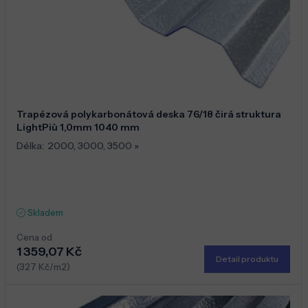
Trapézová polykarbonátová deska 76/18 čirá struktura
LightPiù 1,0mm 1040 mm
Délka:
2000
,
3000
,
3500
»
Skladem
Cena od
1 359,07 Kč
Detail produktu
(327 Kč/m2)