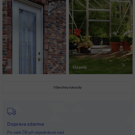
Stříška
Skleník
Všechny návody
Doprava zdarma
Po celé ČR při objednávce nad