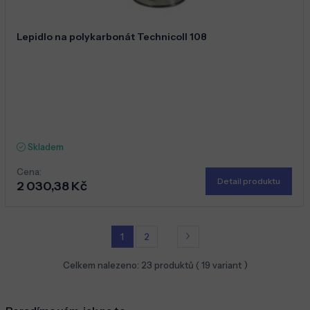
Lepidlo na polykarbonát Technicoll 108
Skladem
Cena:
Detail produktu
2 030,38 Kč
1
2
Celkem nalezeno:
23
produktů (
19
variant )