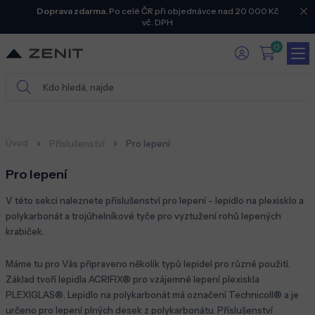
Doprava zdarma.
Po celé ČR při objednávce nad 20 000 Kč
vč. DPH
0
Úvod
Příslušenství
Pro lepení
Pro lepení
V této sekci naleznete příslušenství pro lepení - lepidlo na plexisklo a
polykarbonát a trojúhelníkové tyče pro vyztužení rohů lepených
krabiček.
Máme tu pro Vás připraveno několik typů lepidel pro různé použití.
Základ tvoří lepidla ACRIFIX® pro vzájemné lepení plexiskla
PLEXIGLAS®. Lepidlo na polykarbonát má označení Technicoll® a je
určeno pro lepení plných desek z polykarbonátu. Příslušenství