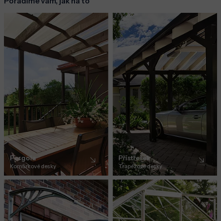
Poradíme vám, jak na to
Pergola
Přístřešek
Komůrkové desky
Trapézové desky