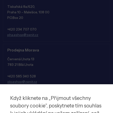
Tiskařská 8a/620,
Praha 10 - Malešice, 108 00
P.O.Box 20
+420 234 707 070
pha.eshop@zenit.cz
Prodejna Morava
Červená Lhota 13
783 21 Bílá Lhota
+420 585 340 528
olo.eshop@zenit.cz
Když kliknete na „Přijmout všechny
soubory cookie“, poskytnete tím souhlas