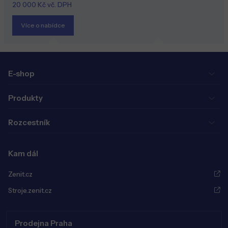
20 000 Kč vč. DPH
Více o nabídce
E-shop
Produkty
Rozcestník
Kam dál
Zenit.cz
Stroje.zenit.cz
Prodejna Praha