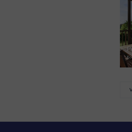
P
Ko
V