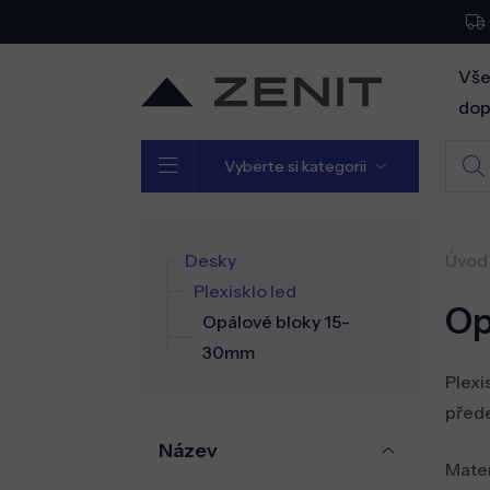
Vše
dop
Vyberte si kategorii
Desky
Úvod
Plexisklo led
Op
Opálové bloky 15-
30mm
Plexi
přede
Název
Mater