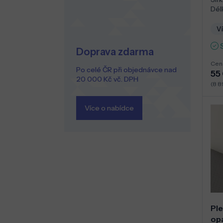
Dél
Ví
Doprava zdarma
Cen
Po celé ČR při objednávce nad
55 
20 000 Kč vč. DPH
(8 8
Více o nabídce
Ple
op