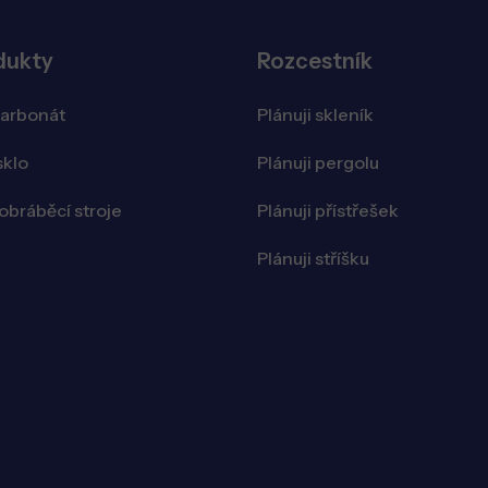
dukty
Rozcestník
karbonát
Plánuji skleník
sklo
Plánuji pergolu
bráběcí stroje
Plánuji přístřešek
Plánuji stříšku