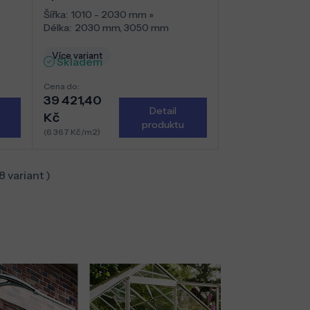
Šířka:
1010 - 2030 mm
»
Délka:
2030 mm
,
3050 mm
Více variant
Skladem
Cena do:
39 421,40
Detail
Kč
produktu
(6 367 Kč/m2)
8
variant )