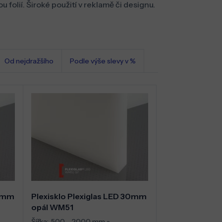
 folií. Široké použití v reklamě či designu.
Od nejdražšího
Podle výše slevy v %
20mm
Plexisklo Plexiglas LED 30mm
opál WM51
Šířka:
500 - 2000 mm
»