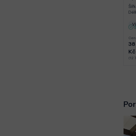
Šířk
Dél
Ví
Cen
38
Kč
(12 
Por