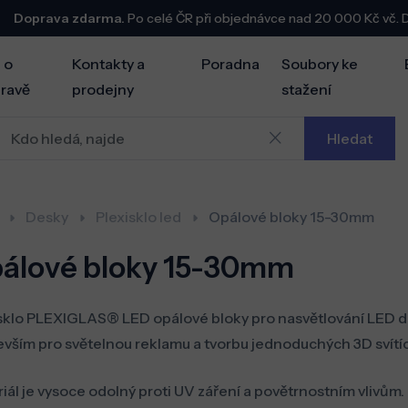
Doprava zdarma.
Po celé ČR při objednávce nad 20 000 Kč vč.
 o
Kontakty a
Poradna
Soubory ke
ravě
prodejny
stažení
Hledat
Desky
Plexisklo led
Opálové bloky 15-30mm
álové bloky 15-30mm
sklo PLEXIGLAS® LED opálové bloky pro nasvětlování LED dio
vším pro světelnou reklamu a tvorbu jednoduchých 3D svítíc
iál je vysoce odolný proti UV záření a povětrnostním vlivům