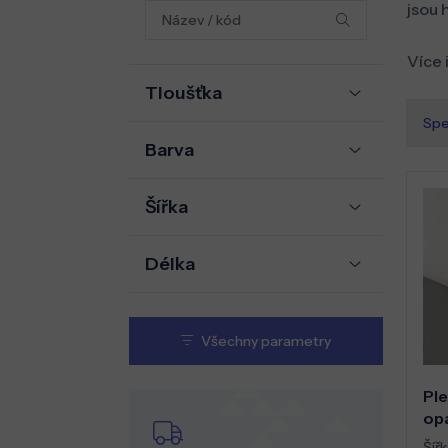
jsou 
Více 
Tloušťka
Spe
Barva
Šířka
Délka
Všechny parametry
Ple
op
Šířk