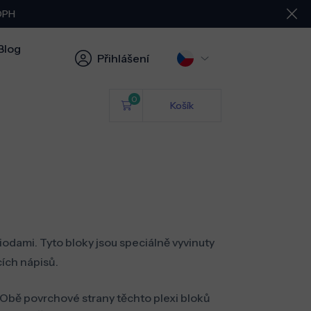
 DPH
Blog
Přihlášení
0
Košík
dami. Tyto bloky jsou speciálně vyvinuty
ích nápisů.
. Obě povrchové strany těchto plexi bloků