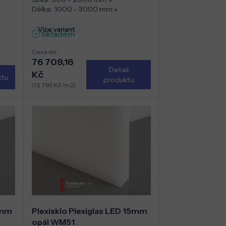
Délka:
1000 - 3000 mm
»
Více variant
Skladem
Cena do:
76 709,16
Detail
Kč
ktu
produktu
(12 785 Kč/m2)
5mm
Plexisklo Plexiglas LED 15mm
opál WM51