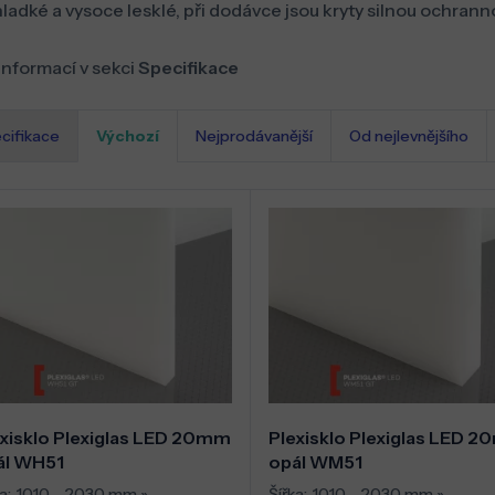
hladké a vysoce lesklé, při dodávce jsou kryty silnou ochrannou
informací v sekci
Specifikace
cifikace
Výchozí
Nejprodávanější
Od nejlevnějšího
xisklo Plexiglas LED 20mm
Plexisklo Plexiglas LED 
ál WH51
opál WM51
a:
1010 - 2030 mm
»
Šířka:
1010 - 2030 mm
»