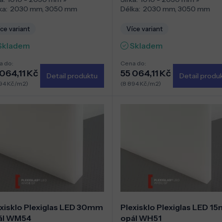
ka:
2030 mm
,
3050 mm
Délka:
2030 mm
,
3050 mm
ce variant
Více variant
Skladem
Skladem
a do:
Cena do:
064,11 Kč
55 064,11 Kč
Detail produktu
Detail produ
94 Kč/m2)
(8 894 Kč/m2)
xisklo Plexiglas LED 30mm
Plexisklo Plexiglas LED 1
ál WM54
opál WH51