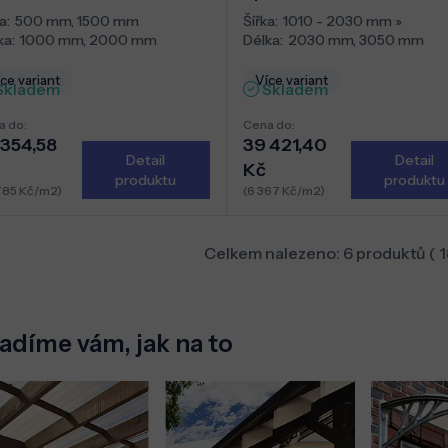
a:
500 mm
,
1500 mm
Šířka:
1010 - 2030 mm
»
ka:
1000 mm
,
2000 mm
Délka:
2030 mm
,
3050 mm
ce variant
Více variant
Skladem
Skladem
a do:
Cena do:
 354,58
39 421,40
Detail
Detail
Kč
produktu
produktu
785 Kč/m2)
(6 367 Kč/m2)
Celkem nalezeno:
6
produktů (
1
adíme vám, jak na to