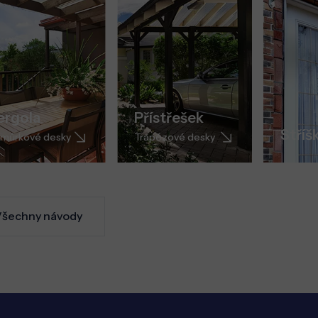
ergola
Přístřešek
Stříš
můrkové desky
Trapézové desky
šechny návody