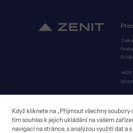
Pro
Tiska
Praha
P.O.B
+420
pha.
Když kliknete na „Přijmout všechny soubory 
© 2026 Zenit spol. s r.o.
tím souhlas k jejich ukládání na vašem zaříz
navigací na stránce, s analýzou využití dat a 