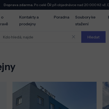
Doprava zdarma.
Po celé ČR při objednávce nad 20 000 Kč vč.
 o
Kontakty a
Poradna
Soubory ke
ravě
prodejny
stažení
Hledat
ejny