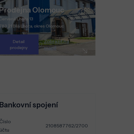
Prodejna Olomouc
Červená Lhota 13
783 21 Bílá Lhota, okres Olomouc
Zobrazit na
Detail
prodejny
mapě
Bankovní spojení
Číslo
2108587762/2700
účtu