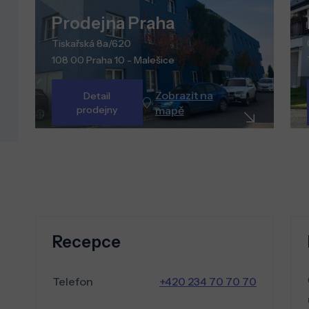
Prodejna Praha
Tiskařská 8a/620
108 00 Praha 10 - Malešice
Zobrazit na
Detail
prodejny
mapě
Recepce
Telefon
+420 234 70 70 70