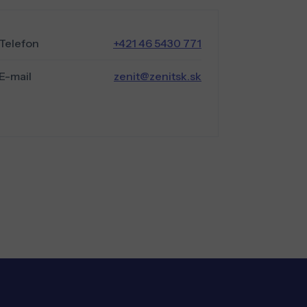
Telefon
+421 46 5430 771
E-mail
zenit@zenitsk.sk