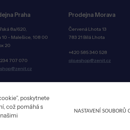
dejna Praha
Prodejna Morava
řská 8a/620,
Červená Lhota 13
 10 - Malešice, 108 00
783 21 Bílá Lhota
ox 20
+420 585 340 528
 234 707 070
olo.eshop@zenit.cz
eshop@zenit.cz
cookie“, poskytnete
ení, což pomáhá s
NASTAVENÍ SOUBORŮ 
s našimi