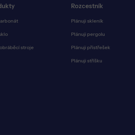
dukty
Rozcestník
karbonát
Plánuji skleník
sklo
Plánuji pergolu
bráběcí stroje
Plánuji přístřešek
Plánuji stříšku