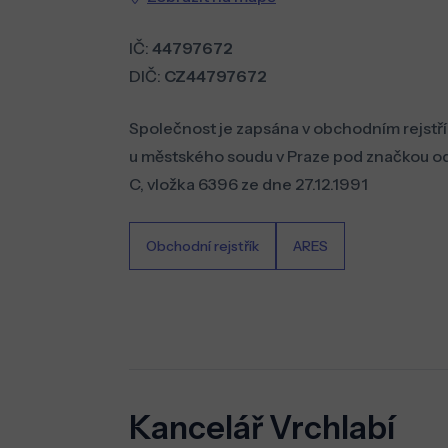
IČ:
44797672
DIČ:
CZ44797672
Společnost je zapsána v obchodním rejstř
u městského soudu v Praze pod značkou od
C, vložka 6396 ze dne 27.12.1991
Obchodní rejstřík
ARES
Kancelář Vrchlabí