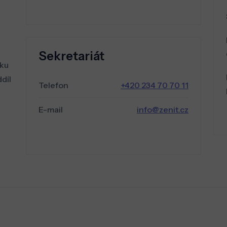
Sekretariát
íku
díl
Telefon
+420 234 70 70 11
E-mail
info@zenit.cz