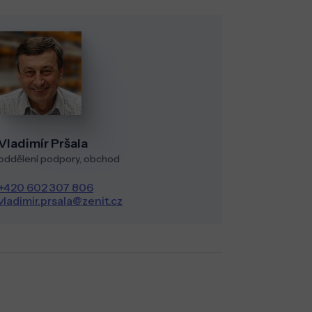
Vladimír Pršala
oddělení podpory, obchod
+420 602 307 806
vladimir.prsala@zenit.cz