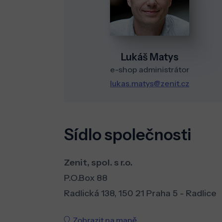
Lukáš Matys
e-shop administrátor
lukas.matys@zenit.cz
Sídlo společnosti
Zenit, spol. s r.o.
P.O.Box 88
Radlická 138, 150 21 Praha 5 - Radlice
Zobrazit na mapě