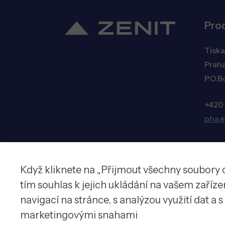
Pro
Tiska
Praha
P.O.B
+420
pha.
Když kliknete na „Přijmout všechny soubory 
© 2026 Zenit spol. s r.o.
tím souhlas k jejich ukládání na vašem zaříz
navigací na stránce, s analýzou využití dat a 
marketingovými snahami