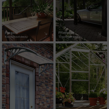
Pergola
Přístřešek
Komůrkové desky
Trapézové desky