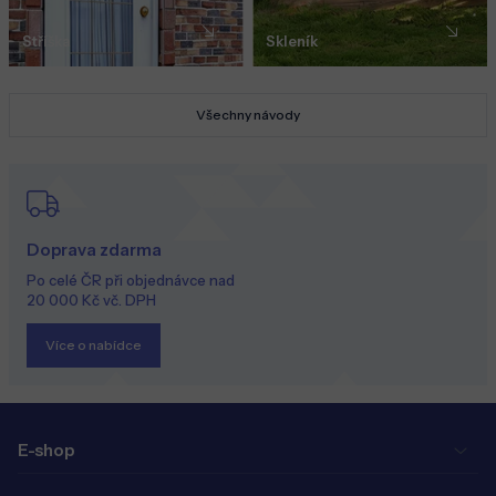
Stříška
Skleník
Všechny návody
Doprava zdarma
Po celé ČR při objednávce nad
20 000 Kč vč. DPH
Více o nabídce
E-shop