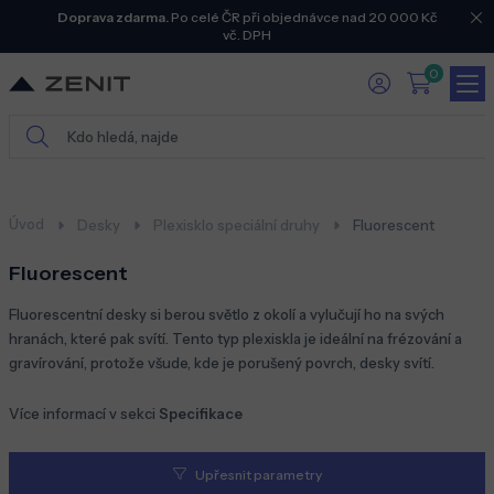
Doprava zdarma.
Po celé ČR při objednávce nad 20 000 Kč
vč. DPH
0
Úvod
Desky
Plexisklo speciální druhy
Fluorescent
Fluorescent
Fluorescentní desky si berou světlo z okolí a vylučují ho na svých
hranách, které pak svítí. Tento typ plexiskla je ideální na frézování a
gravírování, protože všude, kde je porušený povrch, desky svítí.
Více informací v sekci
Specifikace
Upřesnit parametry