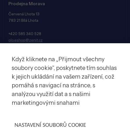
Prodejna Morava
Červená Lhota 13
783 21 Bílá Lhota
+420 585 340 528
olo.eshop@zenit.cz
Když kliknete na „Přijmout všechny
soubory cookie“, poskytnete tím souhlas
k jejich ukládání na vašem zařízení, což
pomáhá s navigací na stránce, s
analýzou využití dat a s našimi
marketingovými snahami
© 2026 Zenit spol. s r.o.
NASTAVENÍ SOUBORŮ COOKIE