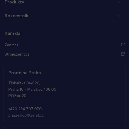
Produkty
Rozcestník
Kam dál
Zenit.cz
Stroje.zenit.cz
Prodejna Praha
Tiskařská 8a/620,
Praha 10 - Malešice, 108 00
P.O.Box 20
+420 234 707 070
pha.eshop@zenit.cz