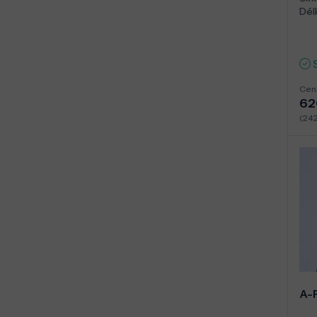
Dél
Cen
62
(24
A-