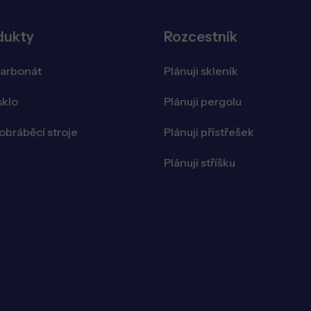
dukty
Rozcestník
karbonát
Plánuji skleník
sklo
Plánuji pergolu
bráběcí stroje
Plánuji přístřešek
Plánuji stříšku