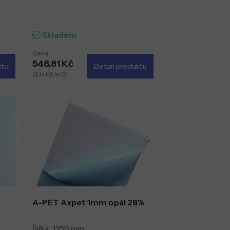
Skladem
Cena:
548,81 Kč
ktu
Detail produktu
(214 Kč/m2)
A-PET Axpet 1mm opál 28%
Šířka:
1250 mm