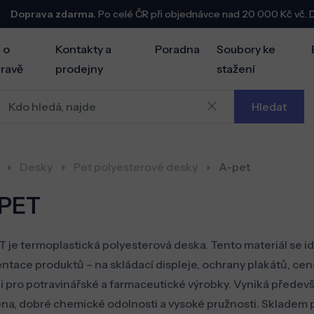
Doprava zdarma.
Po celé ČR při objednávce nad 20 000 Kč vč.
 o
Kontakty a
Poradna
Soubory ke
ravě
prodejny
stažení
Hledat
Desky
Pet polyesterové desky
A-pet
PET
 je termoplastická polyesterová deska. Tento materiál se id
ntace produktů – na skládací displeje, ochrany plakátů, ce
 i pro potravinářské a farmaceutické výrobky. Vyniká předev
na, dobré chemické odolnosti a vysoké pružnosti. Sklade