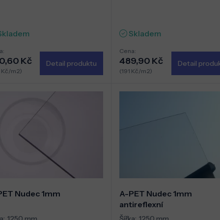
Skladem
Skladem
a:
Cena:
0,60 Kč
489,90 Kč
Detail produktu
Detail produ
 Kč/m2)
(191 Kč/m2)
PET Nudec 1mm
A-PET Nudec 1mm
antireflexní
a:
1250 mm
Šířka:
1250 mm