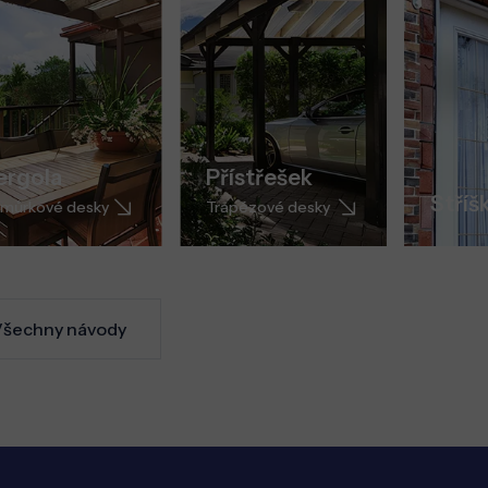
ergola
Přístřešek
Stříš
můrkové desky
Trapézové desky
šechny návody