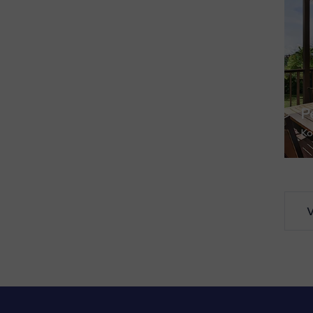
P
Ko
V