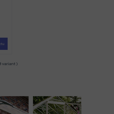
ktu
8
variant )