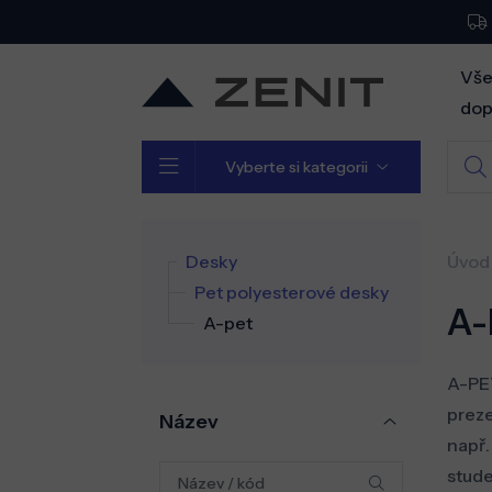
Vše
dop
Vyberte si kategorii
Desky
Úvod
Pet polyesterové desky
A-
A-pet
A-PET
preze
Název
např.
stude