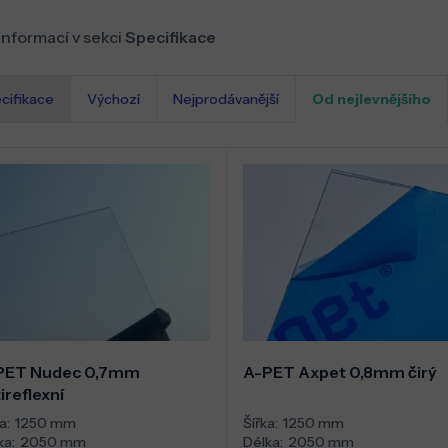
informací v sekci
Specifikace
cifikace
Výchozí
Nejprodávanější
Od nejlevnějšího
PET Nudec 0,7mm
A-PET Axpet 0,8mm čirý
ireflexní
a:
1250 mm
Šířka:
1250 mm
ka:
2050 mm
Délka:
2050 mm