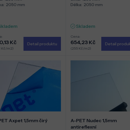
ka:
2050 mm
Délka:
2050 mm
Skladem
Skladem
a:
Cena:
0,13 Kč
654,23 Kč
Detail produktu
Detail produ
2 Kč/m2)
(255 Kč/m2)
PET Axpet 1,5mm čirý
A-PET Nudec 1,5mm
antireflexní