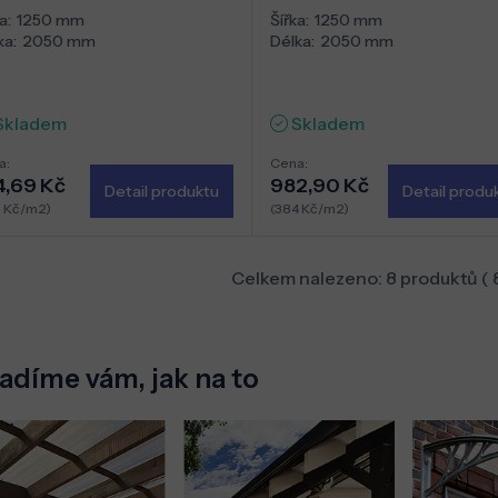
a:
1250 mm
Šířka:
1250 mm
ka:
2050 mm
Délka:
2050 mm
Skladem
Skladem
a:
Cena:
4,69 Kč
982,90 Kč
Detail produktu
Detail produ
7 Kč/m2)
(384 Kč/m2)
Celkem nalezeno:
8
produktů (
adíme vám, jak na to