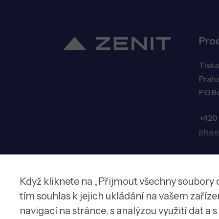
Pro
Tiska
Praha
P.O.B
+420
pha.
Když kliknete na „Přijmout všechny soubory 
© 2026 Zenit spol. s r.o.
tím souhlas k jejich ukládání na vašem zaříz
navigací na stránce, s analýzou využití dat a 