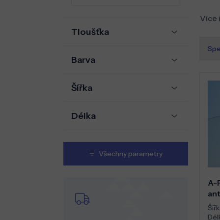
Více 
Tloušťka
Spe
Barva
Šířka
Délka
Všechny parametry
A-
ant
Šířk
Dél