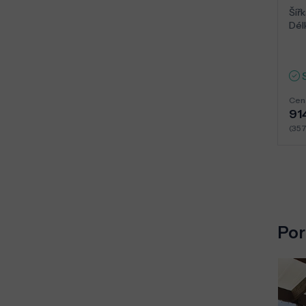
Šířk
Dél
Cen
91
(35
Por