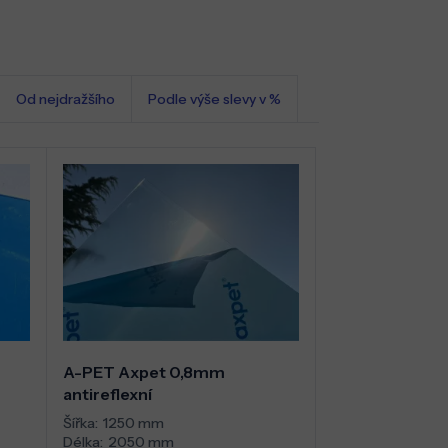
Od nejdražšího
Podle výše slevy v %
A-PET Axpet 0,8mm
antireflexní
Šířka:
1250 mm
Délka:
2050 mm