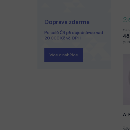
Doprava zdarma
Cen
Po celé ČR při objednávce nad
48
20 000 Kč vč. DPH
(188
Více o nabídce
A-
Šířk