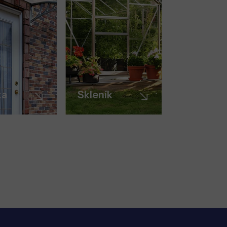
ka
Skleník