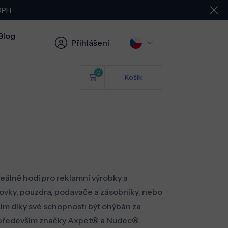
 DPH
Blog
Přihlášení
0
Košík
eálně hodí pro reklamní výrobky a
novky, pouzdra, podavače a zásobníky, nebo
ším díky své schopnosti být ohýbán za
m především značky Axpet® a Nudec
®.