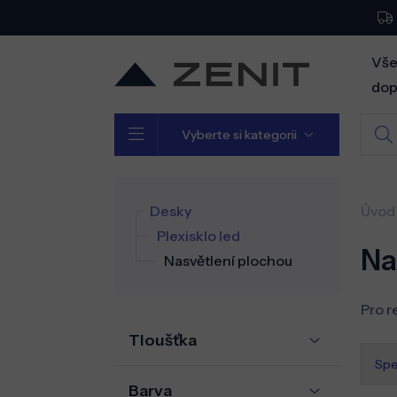
Vše
dop
Vyberte si kategorii
Desky
Úvod
Plexisklo led
Na
Nasvětlení plochou
Pro r
Tloušťka
Spe
Barva