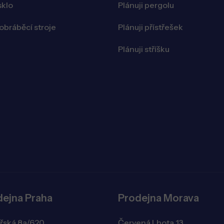
sklo
Plánuji pergolu
bráběcí stroje
Plánuji přístřešek
Plánuji stříšku
dejna Praha
Prodejna Morava
řská 8a/620,
Červená Lhota 13