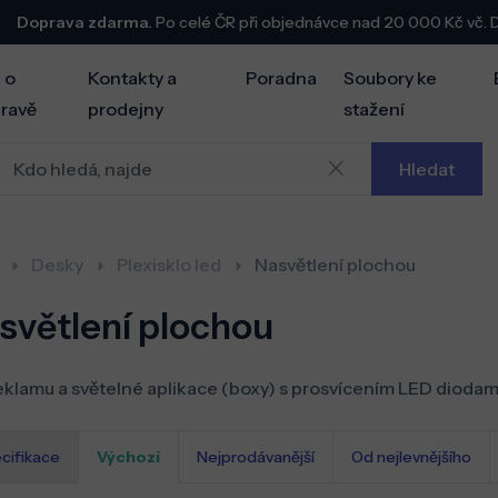
Doprava zdarma.
Po celé ČR při objednávce nad 20 000 Kč vč.
 o
Kontakty a
Poradna
Soubory ke
ravě
prodejny
stažení
Hledat
Desky
Plexisklo led
Nasvětlení plochou
světlení plochou
eklamu a světelné aplikace (boxy) s prosvícením LED diodami
cifikace
Výchozí
Nejprodávanější
Od nejlevnějšího