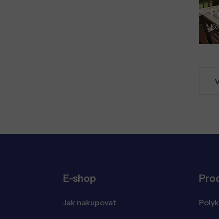
P
Ko
V
E-shop
Pro
Jak nakupovat
Poly