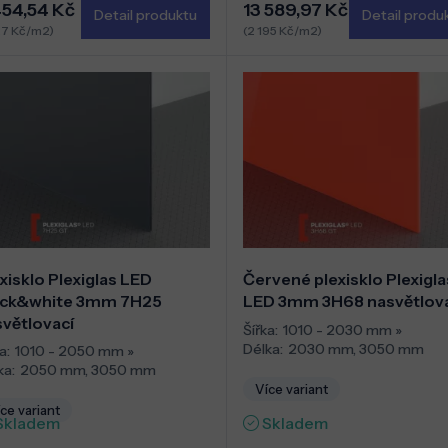
454,54 Kč
13 589,97 Kč
Detail produktu
Detail produ
27 Kč/m2)
(2 195 Kč/m2)
xisklo Plexiglas LED
Červené plexisklo Plexigla
ack&white 3mm 7H25
LED 3mm 3H68 nasvětlov
větlovací
Šířka:
1010 - 2030 mm
»
Délka:
2030 mm
,
3050 mm
a:
1010 - 2050 mm
»
ka:
2050 mm
,
3050 mm
Více variant
ce variant
Skladem
Skladem