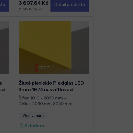
3 607,64 Kč
ktu
Detail produktu
(1 742 Kč/m2)
s
Žluté plexisklo Plexiglas LED
ací
3mm 1H74 nasvětlovací
Šířka:
1010 - 2030 mm
»
Délka:
2030 mm
,
3050 mm
Více variant
Skladem