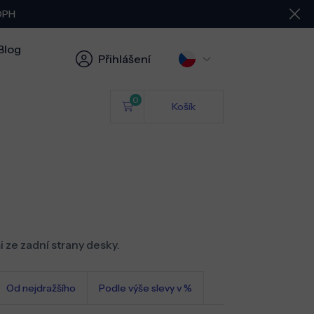
 DPH
Blog
Přihlášení
0
Košík
 ze zadní strany desky.
Od nejdražšího
Podle výše slevy v %