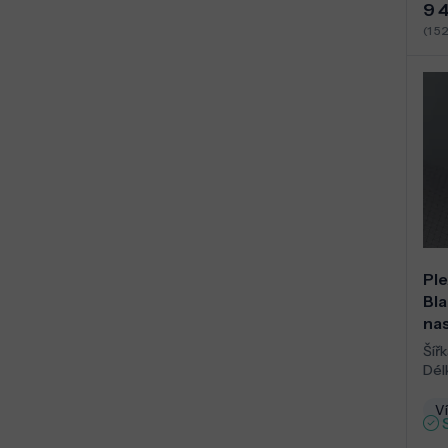
9 
(1 5
Ple
Bl
nas
Šířk
Dél
Ví