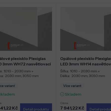
lové plexisklo Plexiglas
Opálové plexisklo Plexigla
D 3mm WH72 nasvětlovací
LED 3mm WH14 nasvětlov
a:
1010 - 2030 mm
»
Šířka:
1010 - 2030 mm
»
ka:
2030 mm
,
3050 mm
Délka:
2030 mm
,
3050 mm
ce variant
Více variant
Skladem
Skladem
a:
Cena:
941,22 Kč
7 941,22 Kč
Detail produktu
Detail produ