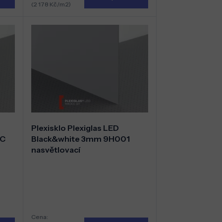
(2 178 Kč/m2)
Plexisklo Plexiglas LED
SC
Black&white 3mm 9H001
nasvětlovací
Cena: