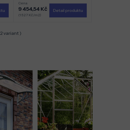
Cena:
9 454,54 Kč
ktu
Detail produktu
(1 527 Kč/m2)
22
variant )