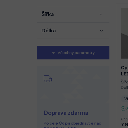
Šířka
Délka
Všechny parametry
Opá
LE
Šířk
Dél
Ví
Doprava zdarma
Cen
Po celé ČR při objednávce nad
7 