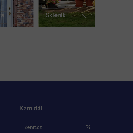
ka
Skleník
Kam dál
Zenit.cz