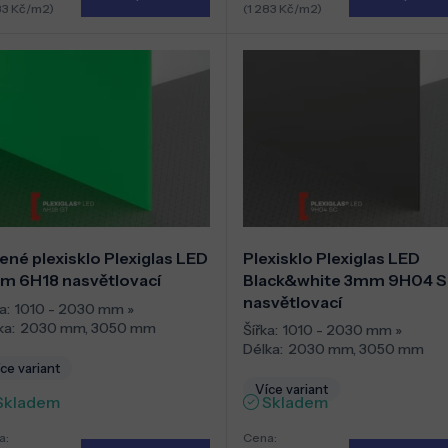
83 Kč/m2)
(1 283 Kč/m2)
ené plexisklo Plexiglas LED
Plexisklo Plexiglas LED
m 6H18 nasvětlovací
Black&white 3mm 9H04 
nasvětlovací
a:
1010 - 2030 mm
»
ka:
2030 mm
,
3050 mm
Šířka:
1010 - 2030 mm
»
Délka:
2030 mm
,
3050 mm
ce variant
Více variant
Skladem
Skladem
a:
Cena: