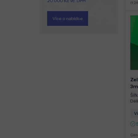
20 000 Kč vč. DPH
(1 2
Více o nabídce
Zel
3m
Šířk
Dél
Ví
Cen