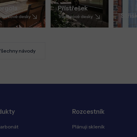
ergola
Přístřešek
Stříš
můrkové desky
Trapézové desky
šechny návody
dukty
Rozcestník
karbonát
Plánuji skleník