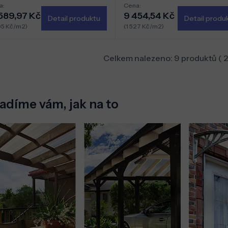
a:
Cena:
 589,97 Kč
9 454,54 Kč
Detail produktu
Detail produ
95 Kč/m2)
(1 527 Kč/m2)
Celkem nalezeno:
9
produktů (
adíme vám, jak na to