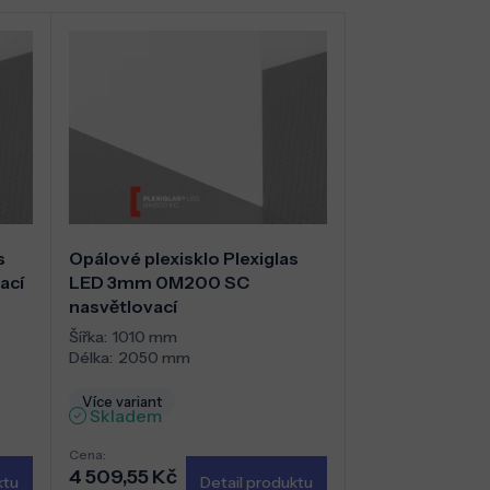
s
Opálové plexisklo Plexiglas
ací
LED 3mm 0M200 SC
nasvětlovací
Šířka:
1010 mm
Délka:
2050 mm
Více variant
Skladem
Cena:
4 509,55 Kč
ktu
Detail produktu