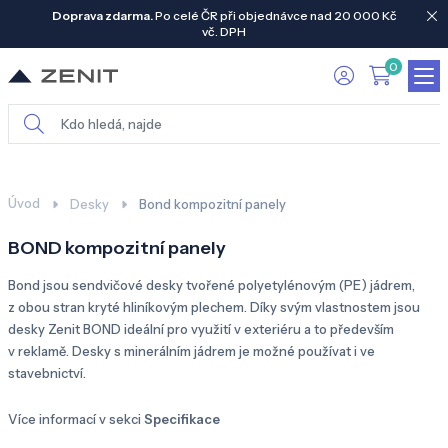
Doprava zdarma.
Po celé ČR při objednávce nad 20 000 Kč
vč. DPH
0
Úvod
Desky
Bond kompozitní panely
BOND kompozitní panely
Bond jsou sendvičové desky tvořené polyetylénovým (PE) jádrem,
z obou stran kryté hliníkovým plechem. Díky svým vlastnostem jsou
desky Zenit BOND ideální pro využití v exteriéru a to především
v reklamě. Desky s minerálním jádrem je možné používat i ve
stavebnictví.
Více informací v sekci
Specifikace