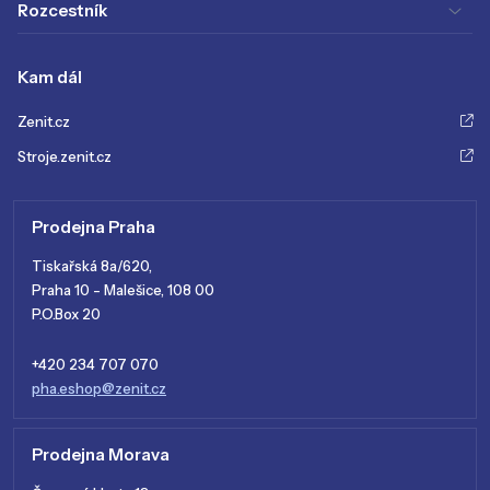
Rozcestník
Kam dál
Zenit.cz
Stroje.zenit.cz
Prodejna Praha
Tiskařská 8a/620,
Praha 10 - Malešice, 108 00
P.O.Box 20
+420 234 707 070
pha.eshop@zenit.cz
Prodejna Morava