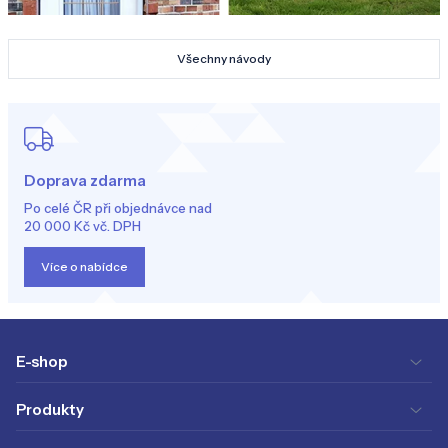
Všechny návody
Doprava zdarma
Po celé ČR při objednávce nad
20 000 Kč vč. DPH
Více o nabídce
E-shop
Produkty