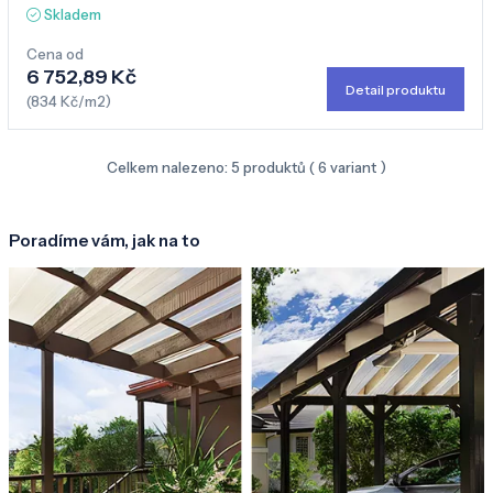
Skladem
Cena od
6 752,89 Kč
Detail produktu
(834 Kč/m2)
Celkem nalezeno:
5
produktů (
6
variant )
Poradíme vám, jak na to