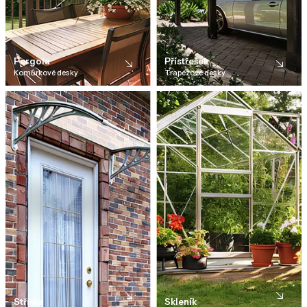
Pergola
Přístřešek
Komůrkové desky
Trapézové desky
Stříška
Skleník