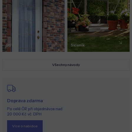
Stříška
Skleník
Všechny návody
Doprava zdarma
Po celé ČR při objednávce nad
20 000 Kč vč. DPH
Více o nabídce