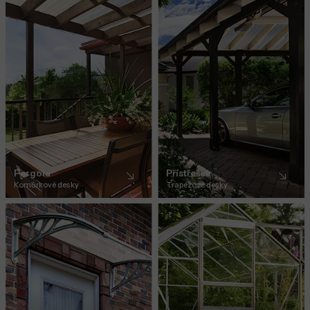
Pergola
Přístřešek
Komůrkové desky
Trapézové desky