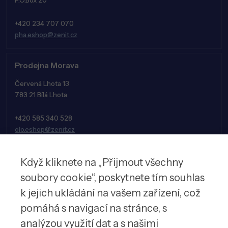
+420 234 707 070
pha.eshop@zenit.cz
Prodejna Morava
Červená Lhota 13
783 21 Bílá Lhota
+420 585 340 528
olo.eshop@zenit.cz
Když kliknete na „Přijmout všechny
soubory cookie“, poskytnete tím souhlas
k jejich ukládání na vašem zařízení, což
pomáhá s navigací na stránce, s
analýzou využití dat a s našimi