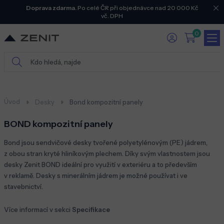
Doprava zdarma.
Po celé ČR při objednávce nad 20 000 Kč
vč. DPH
0
Úvod
Desky
Bond kompozitní panely
BOND kompozitní panely
Bond jsou sendvičové desky tvořené polyetylénovým (PE) jádrem,
z obou stran kryté hliníkovým plechem. Díky svým vlastnostem jsou
desky Zenit BOND ideální pro využití v exteriéru a to především
v reklamě. Desky s minerálním jádrem je možné používat i ve
stavebnictví.
Více informací v sekci
Specifikace