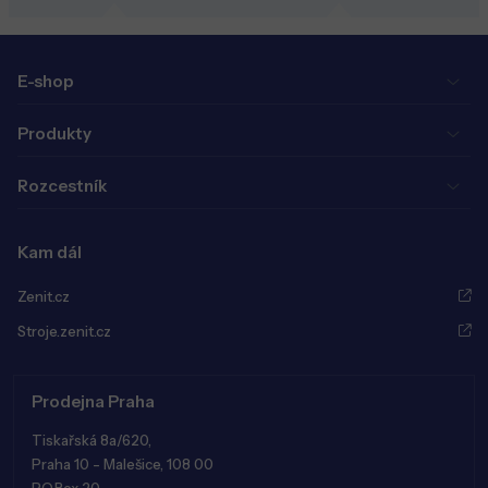
E-shop
Produkty
Rozcestník
Kam dál
Zenit.cz
Stroje.zenit.cz
Prodejna Praha
Tiskařská 8a/620,
Praha 10 - Malešice, 108 00
P.O.Box 20