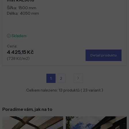
Šířka:
1500 mm
Délka:
4050 mm
Skladem
Cena:
4 425,15 Kč
Detail produktu
(728 Kč/m2)
1
2
Celkem nalezeno:
13
produktů (
23
variant )
Poradíme vám, jak na to