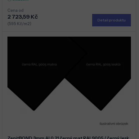
Cena od
2 723,59 Kč
Detail produktu
(595 Kč/m2)
ZenitBOND 3mm Al 0,21 černý mat RAL9005 / černý lesk