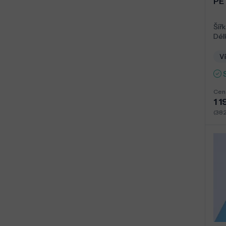
PE
Šířk
Dél
Ví
Cen
1 1
(38