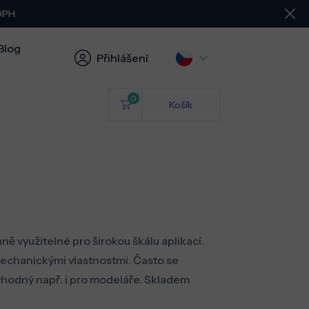
 DPH
Blog
Přihlášení
0
Košík
ě využitelné pro širokou škálu aplikací.
 mechanickými vlastnostmi. Často se
 vhodný např. i pro modeláře. Skladem