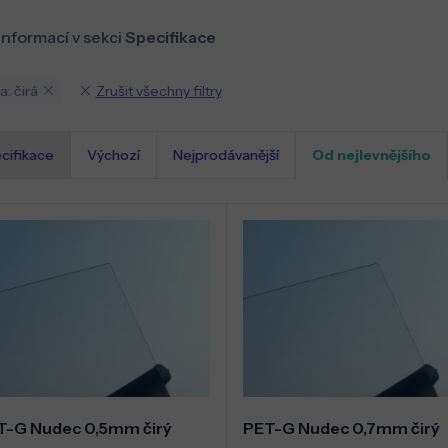
informací v sekci
Specifikace
Zrušit všechny filtry
a: čirá
cifikace
Výchozí
Nejprodávanější
Od nejlevnějšího
T-G Nudec 0,5mm čirý
PET-G Nudec 0,7mm čirý