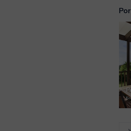
Por
P
Ko
V