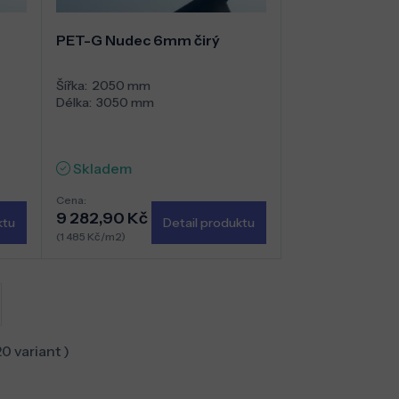
PET-G Nudec 6mm čirý
Šířka:
2050 mm
Délka:
3050 mm
Skladem
Cena:
9 282,90 Kč
ktu
Detail produktu
(1 485 Kč/m2)
20
variant )