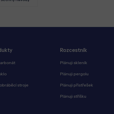
dukty
Rozcestník
karbonát
Plánuji skleník
sklo
Plánuji pergolu
bráběcí stroje
Plánuji přístřešek
Plánuji stříšku