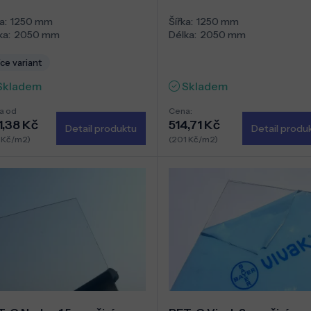
a:
1250 mm
Šířka:
1250 mm
ka:
2050 mm
Délka:
2050 mm
ce variant
Skladem
Skladem
a od
Cena:
1,38 Kč
514,71 Kč
Detail produktu
Detail produ
 Kč/m2)
(201 Kč/m2)