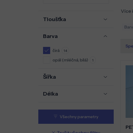
Více 
Tloušťka
Barv
Barva
Spe
čirá
14
opál (mléčná, bílá)
1
Šířka
Délka
Všechny parametry
PE
Zrušit všechny filtry