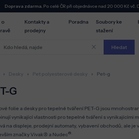
Doprava zdarma.
Po celé ČR při objednávce nad 20 000 Kč vč.
 o
Kontakty a
Poradna
Soubory ke
ravě
prodejny
stažení
Hledat
Desky
Pet polyesterové desky
Pet-g
T-G
ové folie a desky pro tepelné tváření PET-G jsou mnohostrann
nují vynikající vlastnosti pro tepelné tváření s vynikajícími
vá na displeje, prodejní automaty, vybavení obchodů, ale je
®.
vším značky Vivak
®
a Nudec