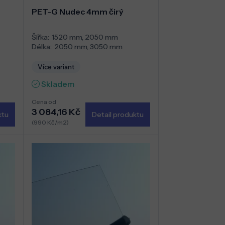
PET-G Nudec 4mm čirý
Šířka:
1520 mm
,
2050 mm
Délka:
2050 mm
,
3050 mm
Více variant
Skladem
Cena od
3 084,16 Kč
ktu
Detail produktu
(990 Kč/m2)