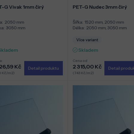
T-G Vivak 1mm čirý
PET-G Nudec 3mm čirý
a:
2050 mm
Šířka:
1520 mm
,
2050 mm
ka:
3050 mm
Délka:
2050 mm
,
3050 mm
Více variant
Skladem
Skladem
a:
Cena od
626,59 Kč
2 315,00 Kč
Detail produktu
Detail produ
0 Kč/m2)
(743 Kč/m2)