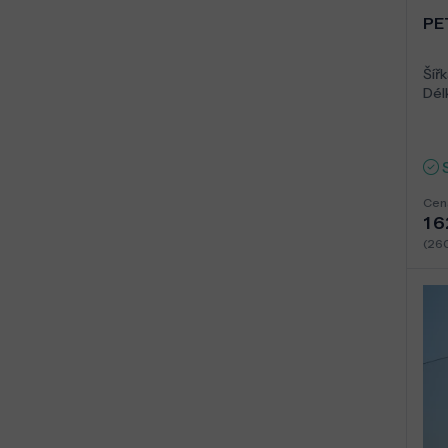
PE
Šířk
Dél
Cen
1 
(26