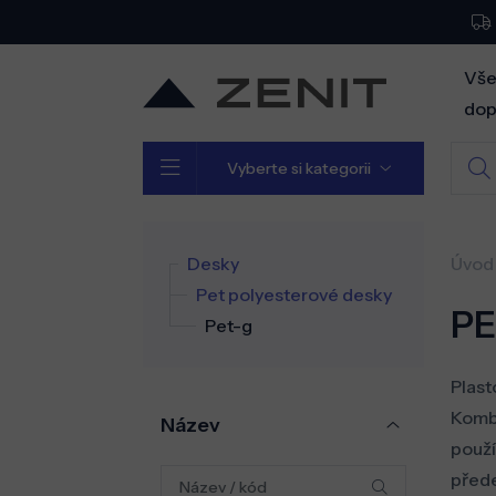
Vše
dop
Vyberte si kategorii
Desky
Úvod
Pet polyesterové desky
PE
Pet-g
Plast
Kombi
Název
použí
přede