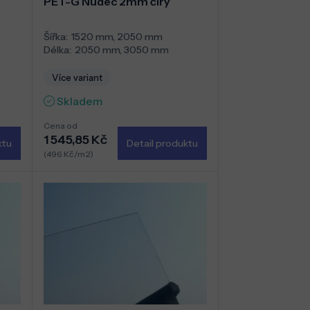
PET-G Nudec 2mm čirý
Šířka:
1520 mm
,
2050 mm
Délka:
2050 mm
,
3050 mm
Více variant
Skladem
Cena od
1 545,85 Kč
ktu
Detail produktu
(496 Kč/m2)