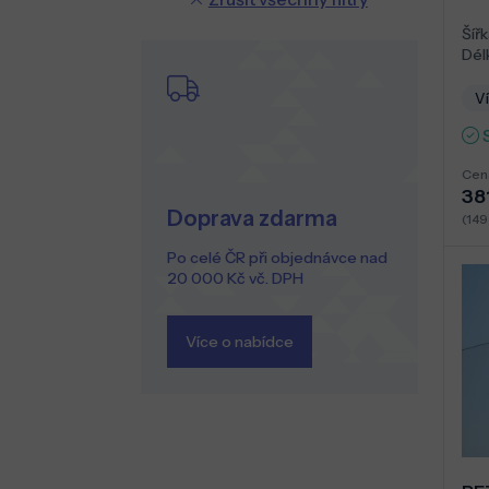
Šířk
Dél
Ví
Cen
38
Doprava zdarma
(149
Po celé ČR při objednávce nad
20 000 Kč vč. DPH
Více o nabídce