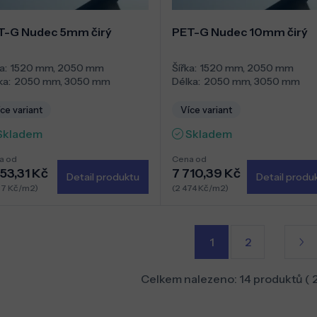
T-G Nudec 5mm čirý
PET-G Nudec 10mm čirý
a:
1520 mm
,
2050 mm
Šířka:
1520 mm
,
2050 mm
ka:
2050 mm
,
3050 mm
Délka:
2050 mm
,
3050 mm
ce variant
Více variant
Skladem
Skladem
a od
Cena od
53,31 Kč
7 710,39 Kč
Detail produktu
Detail produ
37 Kč/m2)
(2 474 Kč/m2)
1
2
Celkem nalezeno:
14
produktů (