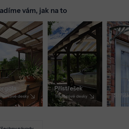
adíme vám, jak na to
ergola
Přístřešek
Stříš
můrkové desky
Trapézové desky
šechny návody