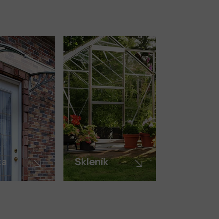
ka
Skleník