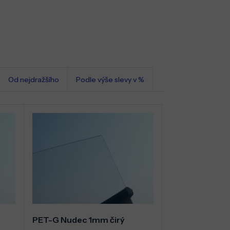
Od nejdražšího
Podle výše slevy v %
PET-G Nudec 1mm čirý