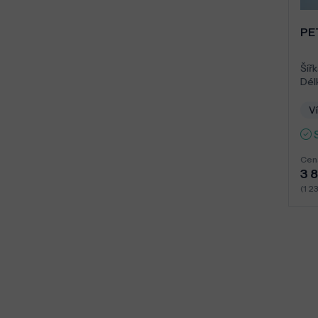
PE
Šířk
Dél
Ví
Cen
3 8
(1 2