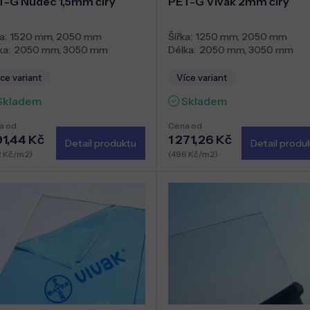
T-G Nudec 1,5mm čirý
PET-G Vivak 2mm čirý
a:
1520 mm
,
2050 mm
Šířka:
1250 mm
,
2050 mm
ka:
2050 mm
,
3050 mm
Délka:
2050 mm
,
3050 mm
ce variant
Více variant
Skladem
Skladem
a od
Cena od
91,44 Kč
1 271,26 Kč
Detail produktu
Detail produ
2 Kč/m2)
(496 Kč/m2)