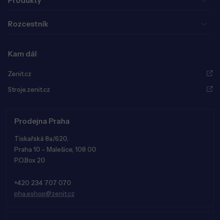
Produkty
Rozcestník
Kam dál
Zenit.cz
Stroje.zenit.cz
Prodejna Praha
Tiskařská 8a/620,
Praha 10 - Malešice, 108 00
P.O.Box 20
+420 234 707 070
pha.eshop@zenit.cz