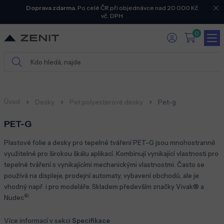
Doprava zdarma.
Po celé ČR při objednávce nad 20 000 Kč
vč. DPH
0
Úvod
Desky
Pet polyesterové desky
Pet-g
PET-G
Plastové folie a desky pro tepelné tváření PET-G jsou mnohostranně
využitelné pro širokou škálu aplikací. Kombinují vynikající vlastnosti pro
tepelné tváření s vynikajícími mechanickými vlastnostmi. Často se
používá na displeje, prodejní automaty, vybavení obchodů, ale je
vhodný např. i pro modeláře. Skladem především značky Vivak
®
a
®.
Nudec
Více informací v sekci
Specifikace