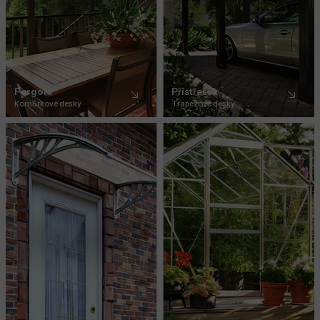
Pergola
Přístřešek
Komůrkové desky
Trapézové desky