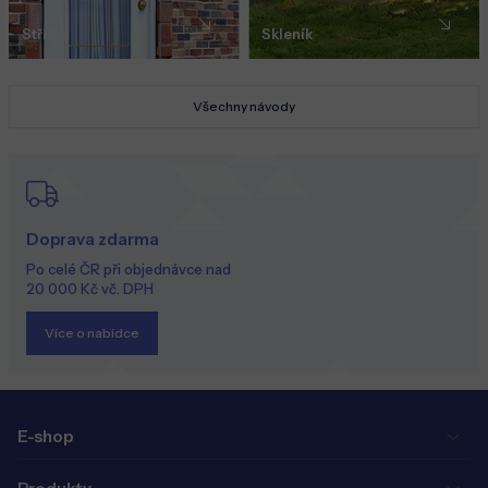
Stříška
Skleník
Všechny návody
Doprava zdarma
Po celé ČR při objednávce nad
20 000 Kč vč. DPH
Více o nabídce
E-shop