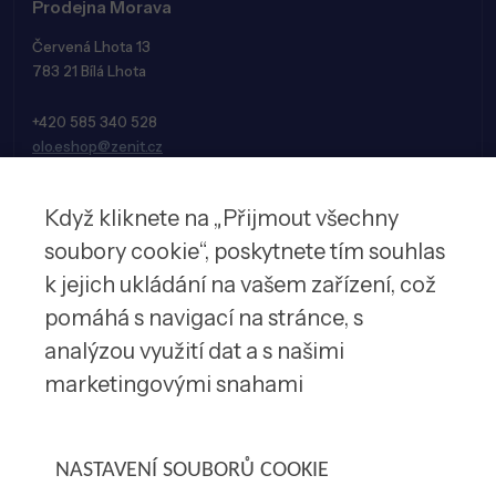
Prodejna Morava
Červená Lhota 13
783 21 Bílá Lhota
+420 585 340 528
olo.eshop@zenit.cz
Když kliknete na „Přijmout všechny
soubory cookie“, poskytnete tím souhlas
k jejich ukládání na vašem zařízení, což
pomáhá s navigací na stránce, s
analýzou využití dat a s našimi
marketingovými snahami
© 2026 Zenit spol. s r.o.
NASTAVENÍ SOUBORŮ COOKIE