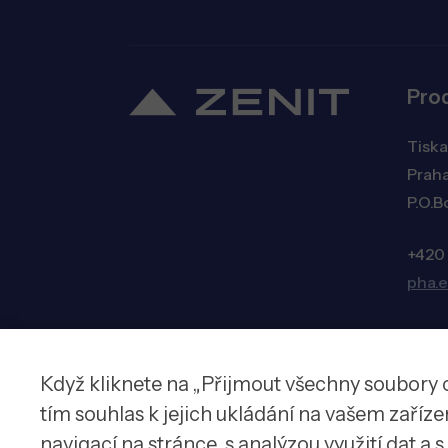
Pro
Tiska
Praha
P.O.B
+420
pha.
Když kliknete na „Přijmout všechny soubory 
© 2026 Zenit spol. s r.o.
tím souhlas k jejich ukládání na vašem zaříz
navigací na stránce, s analýzou využití dat a 