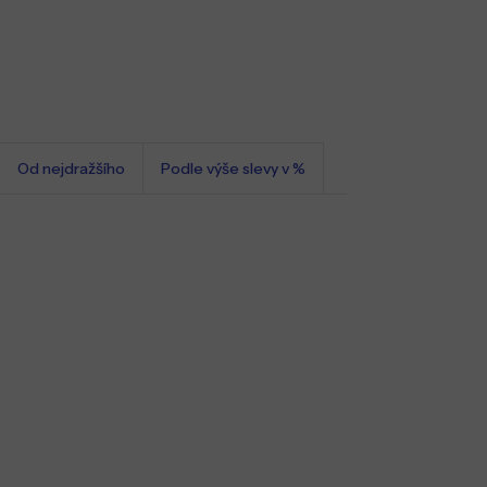
Od nejdražšího
Podle výše slevy v %