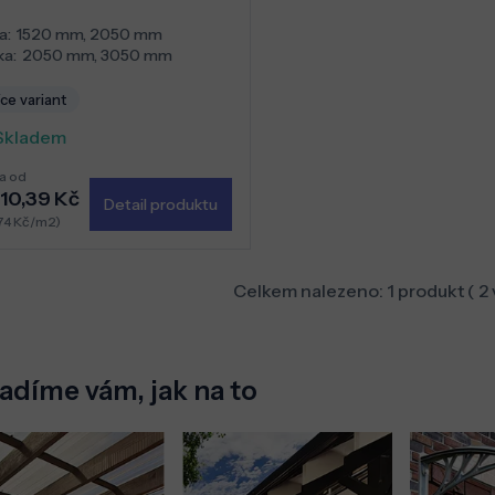
a:
1520 mm
,
2050 mm
ka:
2050 mm
,
3050 mm
ce variant
Skladem
a od
710,39 Kč
Detail produktu
74 Kč/m2)
Celkem nalezeno:
1
produkt (
2
adíme vám, jak na to