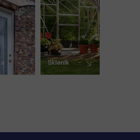
ka
Skleník