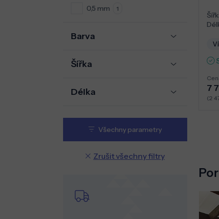
0,5 mm
1
Šířk
Dél
Barva
Ví
Šířka
Cen
7 
Délka
(2 4
Všechny parametry
Zrušit všechny filtry
Por