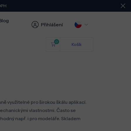
 DPH
Blog
Přihlášení
0
Košík
ě využitelné pro širokou škálu aplikací.
 mechanickými vlastnostmi. Často se
 vhodný např. i pro modeláře. Skladem