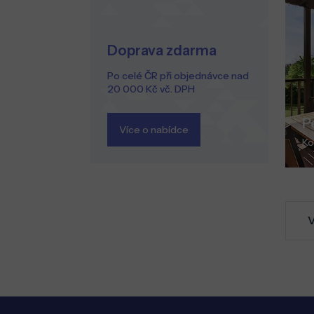
Doprava zdarma
Po celé ČR při objednávce nad
20 000 Kč vč. DPH
P
Více o nabídce
Ko
V