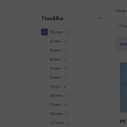
Více 
Tloušťka
Tlou
10 mm
1
4 mm
1
Spe
6 mm
1
8 mm
1
3 mm
1
5 mm
1
1 mm
2
1,5 mm
1
2 mm
3
12 mm
1
PE
0,7 mm
1