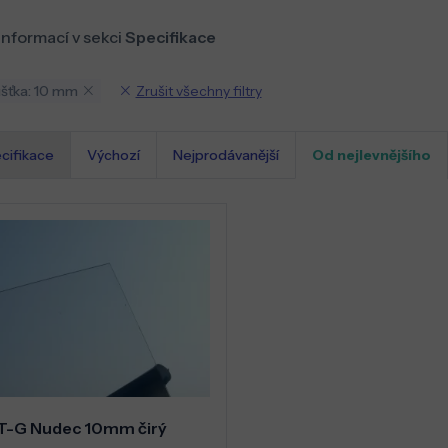
informací v sekci
Specifikace
Zrušit všechny filtry
šťka: 10 mm
cifikace
Výchozí
Nejprodávanější
Od nejlevnějšího
T-G Nudec 10mm čirý