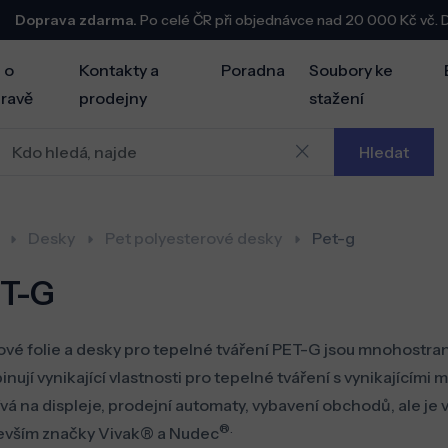
Doprava zdarma.
Po celé ČR při objednávce nad 20 000 Kč vč.
 o
Kontakty a
Poradna
Soubory ke
ravě
prodejny
stažení
Hledat
Desky
Pet polyesterové desky
Pet-g
T-G
ové folie a desky pro tepelné tváření PET-G jsou mnohostrann
nují vynikající vlastnosti pro tepelné tváření s vynikajícími
vá na displeje, prodejní automaty, vybavení obchodů, ale je
®.
vším značky Vivak
®
a Nudec