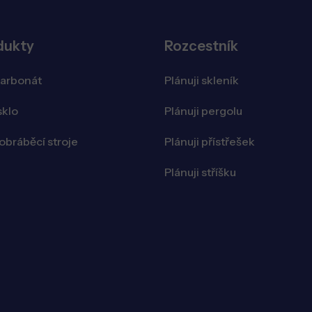
dukty
Rozcestník
karbonát
Plánuji skleník
sklo
Plánuji pergolu
bráběcí stroje
Plánuji přístřešek
Plánuji stříšku