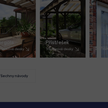
ergola
Přístřešek
Stříš
můrkové desky
Trapézové desky
šechny návody