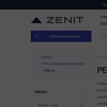
Vše
dop
Vyberte si kategorii
Desky
Úvod
Pet polyesterové desky
PE
Pet-g
Plast
Kombi
Název
použí
přede