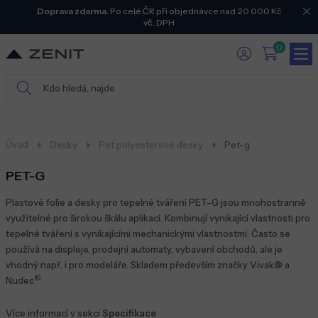
Doprava zdarma.
Po celé ČR při objednávce nad 20 000 Kč
vč. DPH
0
Úvod
Desky
Pet polyesterové desky
Pet-g
PET-G
Plastové folie a desky pro tepelné tváření PET-G jsou mnohostranně
využitelné pro širokou škálu aplikací. Kombinují vynikající vlastnosti pro
tepelné tváření s vynikajícími mechanickými vlastnostmi. Často se
používá na displeje, prodejní automaty, vybavení obchodů, ale je
vhodný např. i pro modeláře. Skladem především značky Vivak
®
a
®.
Nudec
Více informací v sekci
Specifikace