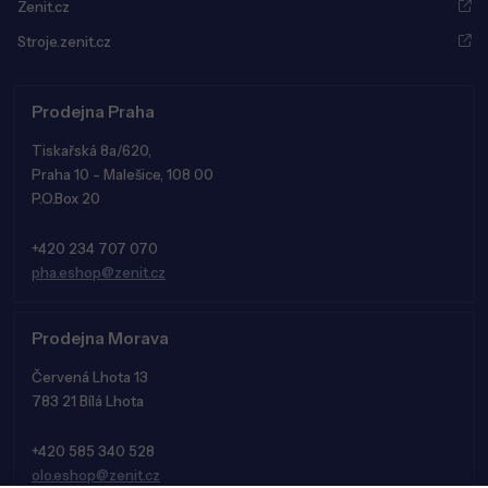
Zenit.cz
Stroje.zenit.cz
Prodejna Praha
Tiskařská 8a/620,
Praha 10 - Malešice, 108 00
P.O.Box 20
+420 234 707 070
pha.eshop@zenit.cz
Prodejna Morava
Červená Lhota 13
783 21 Bílá Lhota
+420 585 340 528
olo.eshop@zenit.cz