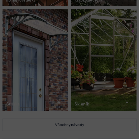
Komůrkové desky
Trapézové desky
Stříška
Skleník
Všechny návody