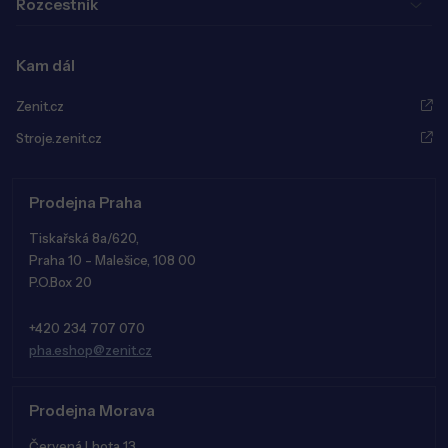
Rozcestník
Kam dál
Zenit.cz
Stroje.zenit.cz
Prodejna Praha
Tiskařská 8a/620,
Praha 10 - Malešice, 108 00
P.O.Box 20
+420 234 707 070
pha.eshop@zenit.cz
Prodejna Morava
Červená Lhota 13