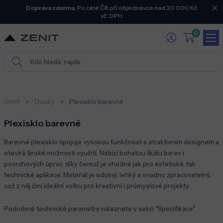
Doprava zdarma.
Po celé ČR při objednávce nad 20 000 Kč
vč. DPH
0
Úvod
Desky
Plexisklo barevné
Plexisklo barevné
Barevné plexisklo spojuje vysokou funkčnost s atraktivním designem a
otevírá široké možnosti využití. Nabízí bohatou škálu barev i
povrchových úprav, díky čemuž je vhodné jak pro estetické, tak
technické aplikace. Materiál je odolný, lehký a snadno zpracovatelný,
což z něj činí ideální volbu pro kreativní i průmyslové projekty.
Podrobné technické parametry naleznete v sekci "Specifikace".