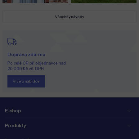
Všechny návody
Doprava zdarma
Po celé ČR při objednávce nad
20 000 Kč vč. DPH
Více o nabídce
E-shop
Produkty