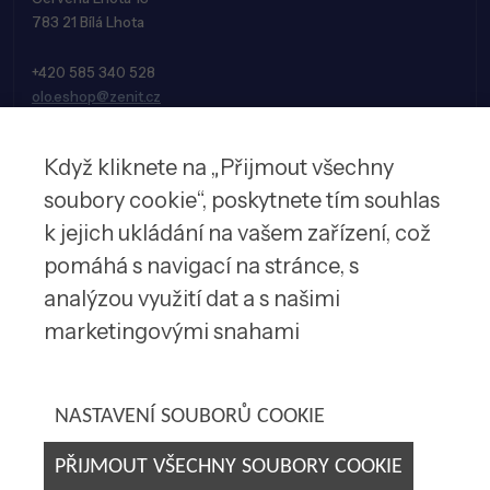
783 21 Bílá Lhota
+420 585 340 528
olo.eshop@zenit.cz
Když kliknete na „Přijmout všechny
soubory cookie“, poskytnete tím souhlas
k jejich ukládání na vašem zařízení, což
pomáhá s navigací na stránce, s
analýzou využití dat a s našimi
marketingovými snahami
© 2026 Zenit spol. s r.o.
NASTAVENÍ SOUBORŮ COOKIE
PŘIJMOUT VŠECHNY SOUBORY COOKIE
Tvorba webových stránek by
E-SOLUTIONS