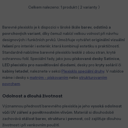
Celkem nalezeno:
1
produkt (
2
varianty )
Barevné plexisklo je k dispozici v široké škále
barev, odstínů a
povrchových variant
, díky čemuž nabízí velkou volnost při návrhu
designových i funkčních prvků. Umožňuje vytvářet
originální vizuální
řešení
pro interiér i exteriér, která kombinují estetiku s praktičností.
Standardně nabízíme barevné plexisklo lesklé z obou stran, kryté
ochrannou folií. Speciální řady, jako jsou
pískované desky Satinice,
LED plexisklo pro nasvětlování diodami
, desky pro
kryty solárií
či
kabiny letadel
, naleznete v sekci
Plexisklo speciální druhy
. V nabídce
máme i desky s
matným - pískovaným
nebo
strukturovaným
povrchem
.
Odolnost a dlouhá životnost
Významnou předností barevného plexiskla je jeho
vysoká odolnost
vůči UV záření a povětrnostním vlivům
. Materiál si dlouhodobě
zachovává
stálost barev, strukturu i pevnost
, což zajišťuje dlouhou
životnost i při venkovním použití.