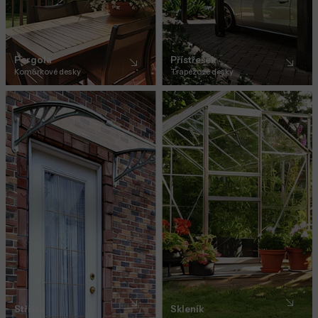
Pergola
Přístřešek
Komůrkové desky
Trapézové desky
Stříška
Skleník