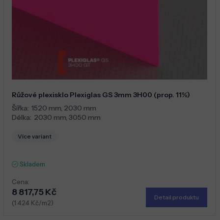
Růžové plexisklo Plexiglas GS 3mm 3H00 (prop. 11%)
Šířka:
1520 mm
,
2030 mm
Délka:
2030 mm
,
3050 mm
Více variant
Skladem
Cena:
8 817,75 Kč
Detail produktu
(1 424 Kč/m2)