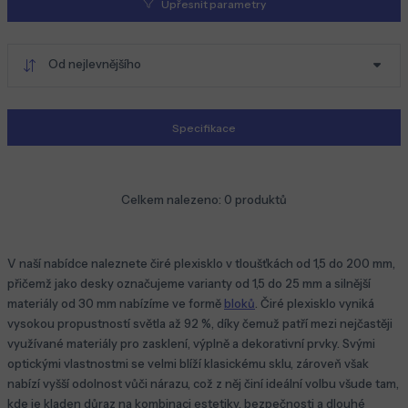
Upřesnit parametry
Od nejlevnějšího
Specifikace
Celkem nalezeno:
0
produktů
V naší nabídce naleznete čiré plexisklo v tloušťkách od 1,5 do 200 mm,
přičemž jako desky označujeme varianty od 1,5 do 25 mm a silnější
materiály od 30 mm nabízíme ve formě
bloků
. Čiré plexisklo vyniká
vysokou propustností světla až 92 %, díky čemuž patří mezi nejčastěji
využívané materiály pro zasklení, výplně a dekorativní prvky. Svými
optickými vlastnostmi se velmi blíží klasickému sklu, zároveň však
nabízí vyšší odolnost vůči nárazu, což z něj činí ideální volbu všude tam,
kde je kladen důraz na kombinaci estetiky, bezpečnosti a dlouhé