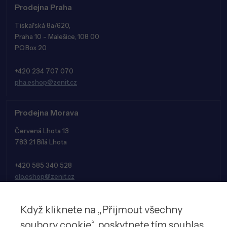
Prodejna Praha
Tiskařská 8a/620,
Praha 10 - Malešice, 108 00
P.O.Box 20
+420 234 707 070
pha.eshop@zenit.cz
Prodejna Morava
Červená Lhota 13
783 21 Bílá Lhota
+420 585 340 528
olo.eshop@zenit.cz
Když kliknete na „Přijmout všechny
soubory cookie“, poskytnete tím souhlas