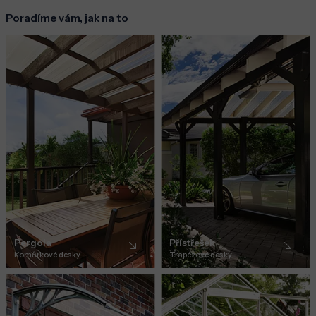
Poradíme vám, jak na to
Pergola
Přístřešek
Komůrkové desky
Trapézové desky