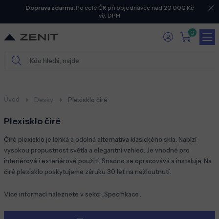
Doprava zdarma.
Po celé ČR při objednávce nad 20 000 Kč
vč. DPH
0
Úvod
Desky
Plexisklo čiré
Plexisklo čiré
Čiré plexisklo je lehká a odolná alternativa klasického skla. Nabízí
vysokou propustnost světla a elegantní vzhled. Je vhodné pro
interiérové i exteriérové použití. Snadno se opracovává a instaluje. Na
čiré plexisklo poskytujeme záruku 30 let na nežloutnutí.
Více informací naleznete v sekci „Specifikace“.