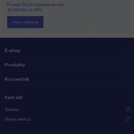
Po celé ČR při objednávce nad
20 000 Kč vč. DPH
Více o nabídce
E-shop
Produkty
Rozcestník
Kam dál
Zenit.cz
Stroje.zenit.cz