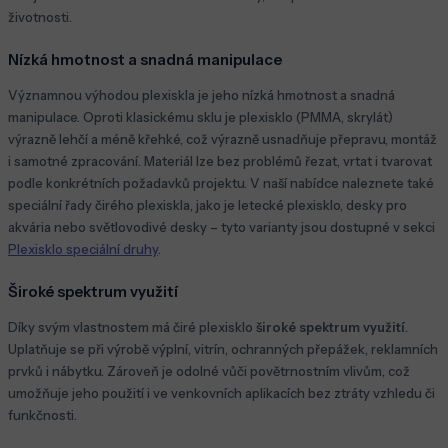
životnosti.
Nízká hmotnost a snadná manipulace
Významnou výhodou plexiskla je jeho nízká hmotnost a snadná
manipulace. Oproti klasickému sklu je plexisklo (PMMA, skrylát)
výrazně lehčí a méně křehké, což výrazně usnadňuje přepravu, montáž
i samotné zpracování. Materiál lze bez problémů řezat, vrtat i tvarovat
podle konkrétních požadavků projektu. V naší nabídce naleznete také
speciální řady čirého plexiskla, jako je letecké plexisklo, desky pro
akvária nebo světlovodivé desky – tyto varianty jsou dostupné v sekci
Plexisklo speciální druhy
.
Široké spektrum využití
Díky svým vlastnostem má čiré plexisklo
široké spektrum využití
.
Uplatňuje se při výrobě výplní, vitrín, ochranných přepážek, reklamních
prvků i nábytku. Zároveň je odolné vůči povětrnostním vlivům, což
umožňuje jeho použití i ve venkovních aplikacích bez ztráty vzhledu či
funkčnosti.