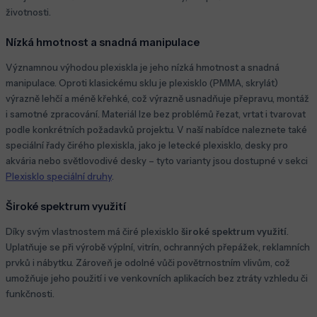
životnosti.
Nízká hmotnost a snadná manipulace
Významnou výhodou plexiskla je jeho nízká hmotnost a snadná
manipulace. Oproti klasickému sklu je plexisklo (PMMA, skrylát)
výrazně lehčí a méně křehké, což výrazně usnadňuje přepravu, montáž
i samotné zpracování. Materiál lze bez problémů řezat, vrtat i tvarovat
podle konkrétních požadavků projektu. V naší nabídce naleznete také
speciální řady čirého plexiskla, jako je letecké plexisklo, desky pro
akvária nebo světlovodivé desky – tyto varianty jsou dostupné v sekci
Plexisklo speciální druhy
.
Široké spektrum využití
Díky svým vlastnostem má čiré plexisklo
široké spektrum využití
.
Uplatňuje se při výrobě výplní, vitrín, ochranných přepážek, reklamních
prvků i nábytku. Zároveň je odolné vůči povětrnostním vlivům, což
umožňuje jeho použití i ve venkovních aplikacích bez ztráty vzhledu či
funkčnosti.