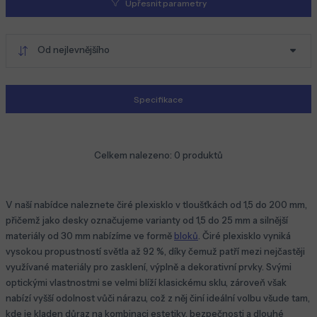
Upřesnit parametry
Od nejlevnějšího
Specifikace
Celkem nalezeno:
0
produktů
V naší nabídce naleznete čiré plexisklo v tloušťkách od 1,5 do 200 mm,
přičemž jako desky označujeme varianty od 1,5 do 25 mm a silnější
materiály od 30 mm nabízíme ve formě
bloků
. Čiré plexisklo vyniká
vysokou propustností světla až 92 %, díky čemuž patří mezi nejčastěji
využívané materiály pro zasklení, výplně a dekorativní prvky. Svými
optickými vlastnostmi se velmi blíží klasickému sklu, zároveň však
nabízí vyšší odolnost vůči nárazu, což z něj činí ideální volbu všude tam,
kde je kladen důraz na kombinaci estetiky, bezpečnosti a dlouhé