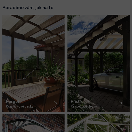
Poradíme vám, jak na to
Pergola
Přístřešek
Komůrkové desky
Trapézové desky