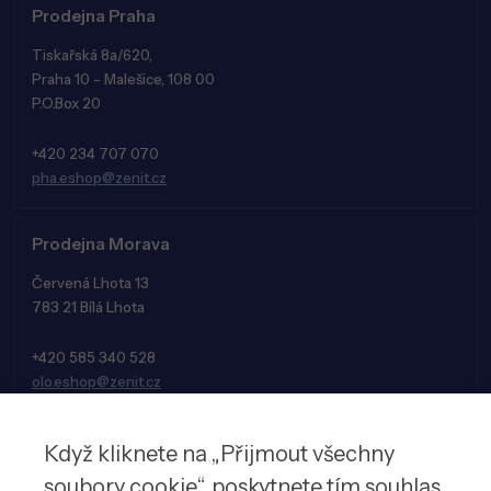
Prodejna Praha
Tiskařská 8a/620,
Praha 10 - Malešice, 108 00
P.O.Box 20
+420 234 707 070
pha.eshop@zenit.cz
Prodejna Morava
Červená Lhota 13
783 21 Bílá Lhota
+420 585 340 528
olo.eshop@zenit.cz
Když kliknete na „Přijmout všechny
soubory cookie“, poskytnete tím souhlas