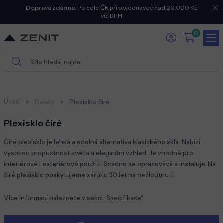
Doprava zdarma.
Po celé ČR při objednávce nad 20 000 Kč
vč. DPH
0
Úvod
Desky
Plexisklo čiré
Plexisklo čiré
Čiré plexisklo je lehká a odolná alternativa klasického skla. Nabízí
vysokou propustnost světla a elegantní vzhled. Je vhodné pro
interiérové i exteriérové použití. Snadno se opracovává a instaluje. Na
čiré plexisklo poskytujeme záruku 30 let na nežloutnutí.
Více informací naleznete v sekci „Specifikace“.