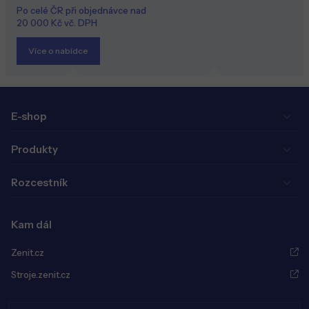
Po celé ČR při objednávce nad
20 000 Kč vč. DPH
Více o nabídce
E-shop
Produkty
Rozcestník
Kam dál
Zenit.cz
Stroje.zenit.cz