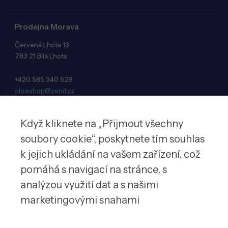
Prodejna Morava
Červená Lhota 13
783 21 Bílá Lhota
+420 585 340 528
olo.eshop@zenit.cz
Když kliknete na „Přijmout všechny
soubory cookie“, poskytnete tím souhlas
k jejich ukládání na vašem zařízení, což
pomáhá s navigací na stránce, s
analýzou využití dat a s našimi
marketingovými snahami
© 2026 Zenit spol. s r.o.