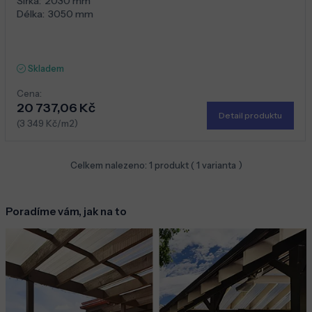
Šířka:
2030 mm
Délka:
3050 mm
Skladem
Cena:
20 737,06 Kč
Detail produktu
(3 349 Kč/m2)
Celkem nalezeno:
1
produkt (
1
varianta )
Poradíme vám, jak na to