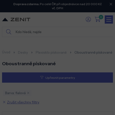
Doprava zdarma.
Po celé ČR při objednávce nad 20 000 Kč
vč. DPH
0
Úvod
Desky
Plexisklo pískované
Oboustranně pískované
Oboustranně pískované
Upřesnit parametry
Barva: fialová
Zrušit všechny filtry