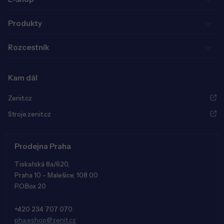
Produkty
Rozcestník
Kam dál
Zenit.cz
Stroje.zenit.cz
Prodejna Praha
Tiskařská 8a/620,
Praha 10 - Malešice, 108 00
P.O.Box 20
+420 234 707 070
pha.eshop@zenit.cz