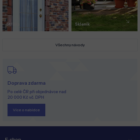
Stříška
Skleník
Všechny návody
Doprava zdarma
Po celé ČR při objednávce nad
20 000 Kč vč. DPH
Více o nabídce
E-shop