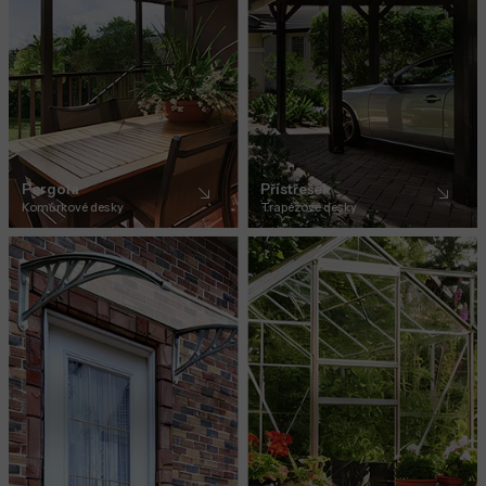
Pergola
Přístřešek
Komůrkové desky
Trapézové desky