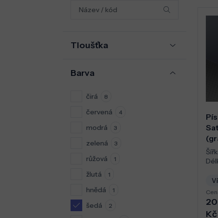
Tloušťka
Barva
čirá
8
červená
4
Pís
Sa
modrá
3
(gr
zelená
3
Šířk
růžová
1
Dél
žlutá
1
Ví
hnědá
1
Cen
20
šedá
2
Kč