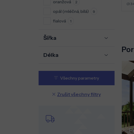
oranžová
2
(3 3
opál (mléčná, bílá)
9
fialová
1
Šířka
Por
Délka
Všechny parametry
Zrušit všechny filtry
P