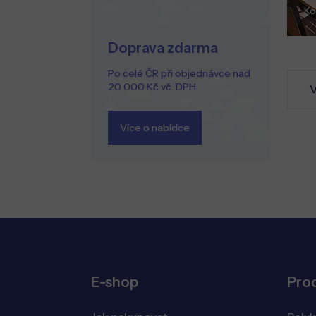
Ko
Doprava zdarma
Po celé ČR při objednávce nad
20 000 Kč vč. DPH
V
Více o nabídce
E-shop
Pro