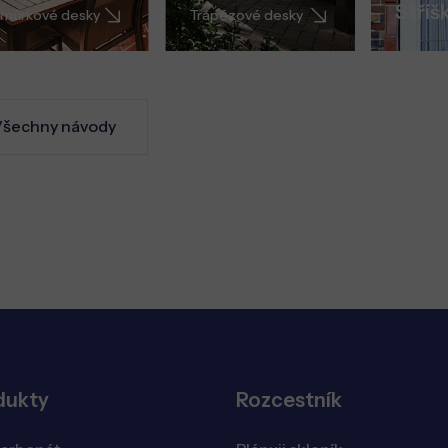
Stříš
můrkové desky
Trapézové desky
šechny návody
dukty
Rozcestník