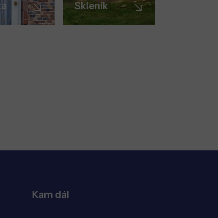
ka
Skleník
Kam dál