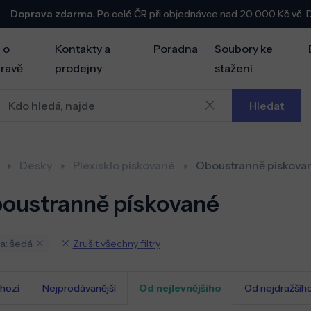
Doprava zdarma.
Po celé ČR při objednávce nad 20 000 Kč vč.
 o
Kontakty a
Poradna
Soubory ke
ravě
prodejny
stažení
Hledat
Desky
Plexisklo pískované
Oboustranně pískova
oustranně pískované
Zrušit všechny filtry
a: šedá
hozí
Nejprodávanější
Od nejlevnějšího
Od nejdražšíh