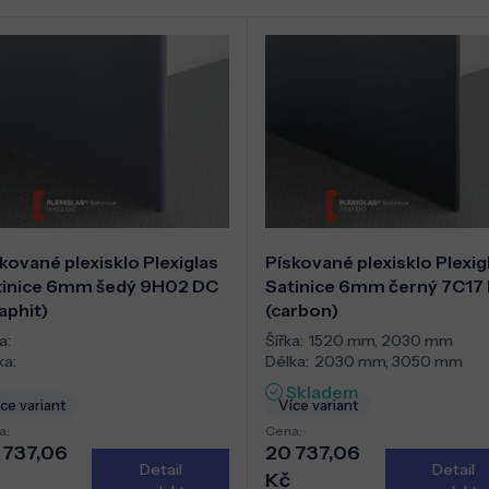
kované plexisklo Plexiglas
Pískované plexisklo Plexig
tinice 6mm šedý 9H02 DC
Satinice 6mm černý 7C17
aphit)
(carbon)
a:
Šířka:
1520 mm
,
2030 mm
ka:
Délka:
2030 mm
,
3050 mm
Skladem
ce variant
Více variant
a:
Cena:
 737,06
20 737,06
Detail
Detail
Kč