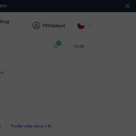
 DPH
Blog
Přihlášení
0
Košík
né
o
Podle výše slevy v %