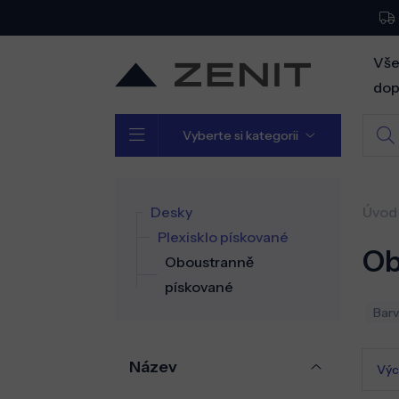
Vše
dop
Vyberte si kategorii
Desky
Úvod
Plexisklo pískované
Ob
Oboustranně
pískované
Barv
Název
Výc