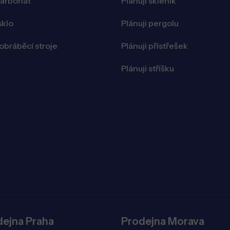
karbonát
Plánuji skleník
sklo
Plánuji pergolu
bráběcí stroje
Plánuji přístřešek
Plánuji stříšku
dejna Praha
Prodejna Morava