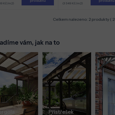
produktu
produktu
49 Kč/m2)
(3 349 Kč/m2)
Celkem nalezeno:
2
produkty (
2
adíme vám, jak na to
ergola
Přístřešek