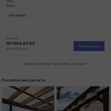
Šířka:
Délka:
Více variant
Cena do:
191 954,40 Kč
Detail produktu
(31 992 Kč/m2)
Celkem nalezeno:
9
produktů (
9
variant )
Poradíme vám, jak na to