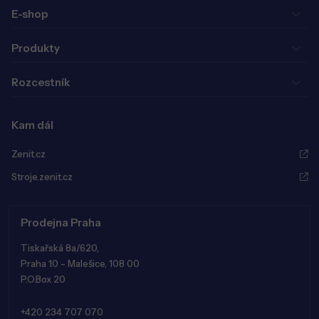
E-shop
Produkty
Rozcestník
Kam dál
Zenit.cz
Stroje.zenit.cz
Prodejna Praha
Tiskařská 8a/620,
Praha 10 - Malešice, 108 00
P.O.Box 20
+420 234 707 070