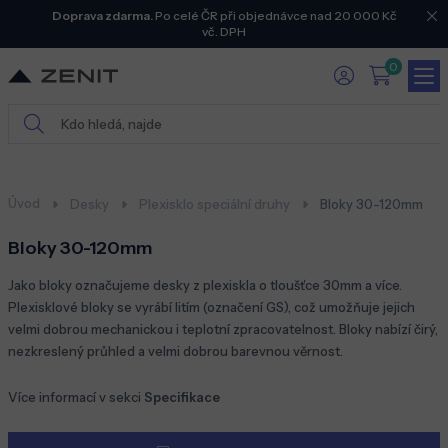
Doprava zdarma.
Po celé ČR při objednávce nad 20 000 Kč
vč. DPH
0
Úvod
Desky
Plexisklo speciální druhy
Bloky 30-120mm
Bloky 30-120mm
Jako bloky označujeme desky z plexiskla o tloušťce 30mm a více.
Plexisklové bloky se vyrábí litím (označení GS), což umožňuje jejich
velmi dobrou mechanickou i teplotní zpracovatelnost. Bloky nabízí čirý,
nezkreslený průhled a velmi dobrou barevnou věrnost.
Více informací v sekci
Specifikace