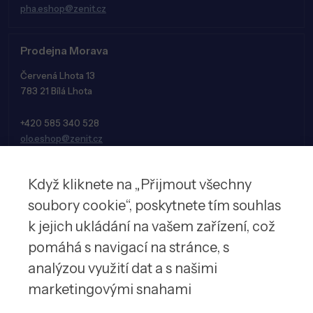
pha.eshop@zenit.cz
Prodejna Morava
Červená Lhota 13
783 21 Bílá Lhota
+420 585 340 528
olo.eshop@zenit.cz
Když kliknete na „Přijmout všechny
soubory cookie“, poskytnete tím souhlas
k jejich ukládání na vašem zařízení, což
pomáhá s navigací na stránce, s
analýzou využití dat a s našimi
marketingovými snahami