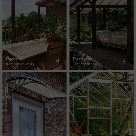
Pergola
Přístřešek
Komůrkové desky
Trapézové desky