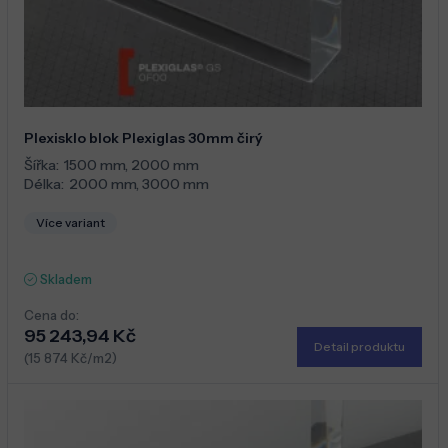
Plexisklo blok Plexiglas 30mm čirý
Šířka:
1500 mm
,
2000 mm
Délka:
2000 mm
,
3000 mm
Více variant
Skladem
Cena do:
95 243,94 Kč
Detail produktu
(15 874 Kč/m2)