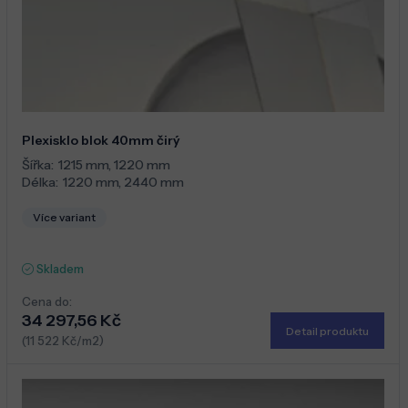
Plexisklo blok 40mm čirý
Šířka:
1215 mm
,
1220 mm
Délka:
1220 mm
,
2440 mm
Více variant
Skladem
Cena do:
34 297,56 Kč
Detail produktu
(11 522 Kč/m2)