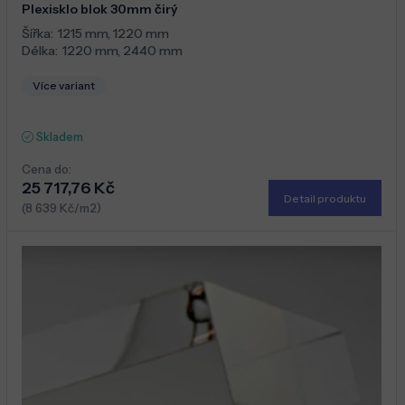
Plexisklo blok 30mm čirý
Šířka:
1215 mm
,
1220 mm
Délka:
1220 mm
,
2440 mm
Více variant
Skladem
Cena do:
25 717,76 Kč
Detail produktu
(8 639 Kč/m2)