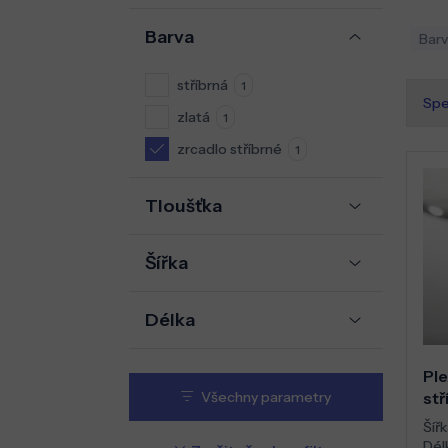
Barva
Barv
stříbrná
1
Spe
zlatá
1
zrcadlo stříbrné
1
Tloušťka
Šířka
Délka
Ple
stř
Všechny parametry
Šířk
Dél