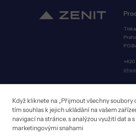
Pro
Tiska
Praha
P.O.B
+420
pha.
Když kliknete na „Přijmout všechny soubory 
© 2026 Zenit spol. s r.o.
tím souhlas k jejich ukládání na vašem zaříz
navigací na stránce, s analýzou využití dat a 
marketingovými snahami