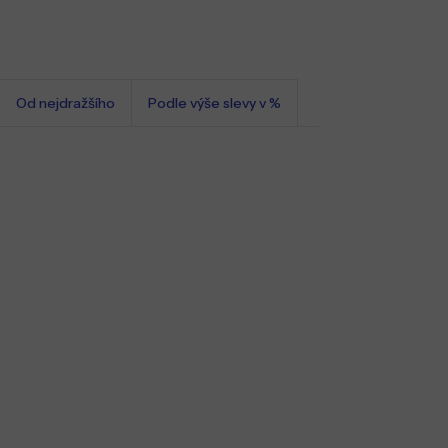
Od nejdražšího
Podle výše slevy v %