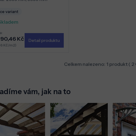
ce variant
Skladem
a:
290,46 Kč
Detail produktu
86 Kč/m2)
Celkem nalezeno:
1
produkt (
2
adíme vám, jak na to