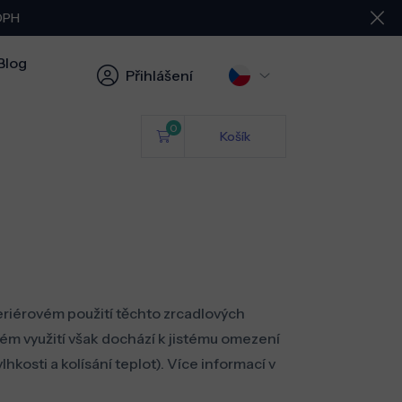
 DPH
Blog
Přihlášení
0
Košík
nteriérovém použití těchto zrcadlových
vém využití však dochází k jistému omezení
kosti a kolísání teplot). Více informací v