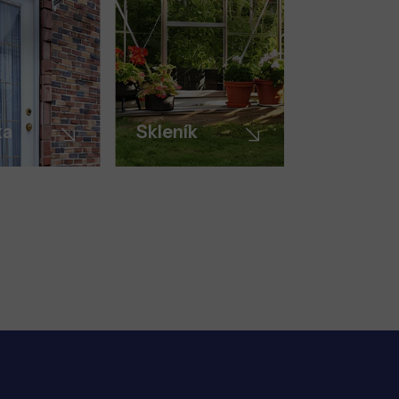
ka
Skleník