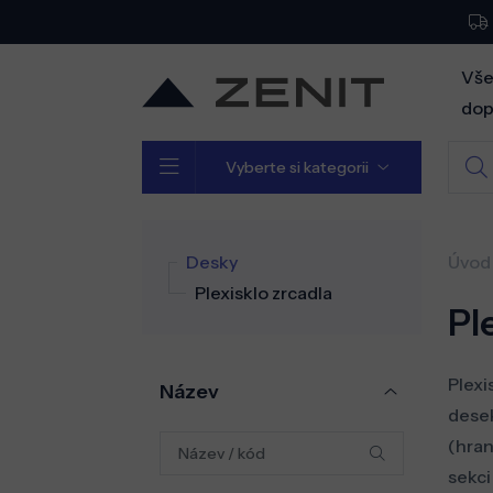
Vše
dop
Vyberte si kategorii
Desky
Úvod
Plexisklo zrcadla
Pl
Plexi
Název
desek
(hran
sekc