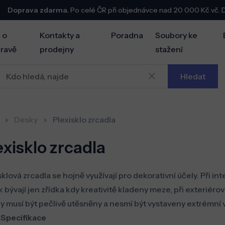
Doprava zdarma.
Po celé ČR při objednávce nad 20 000 Kč vč.
 o
Kontakty a
Poradna
Soubory ke
ravě
prodejny
stažení
Hledat
Desky
Plexisklo zrcadla
exisklo zrcadla
sklová zrcadla se hojně využívají pro dekorativní účely. Při i
 bývají jen zřídka kdy kreativitě kladeny meze, při exteriéro
y musí být pečlivě utěsněny a nesmí být vystaveny extrémní vlh
i
Specifikace