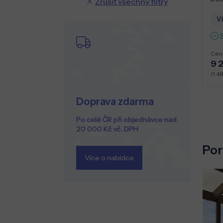
Zrušit všechny filtry
Ví
Cen
9 
(1 4
Doprava zdarma
Po celé ČR při objednávce nad
20 000 Kč vč. DPH
Por
Více o nabídce