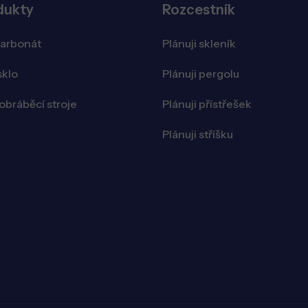
dukty
Rozcestník
karbonát
Plánuji skleník
sklo
Plánuji pergolu
bráběcí stroje
Plánuji přístřešek
Plánuji stříšku