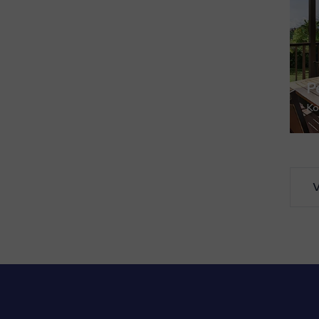
P
Ko
V