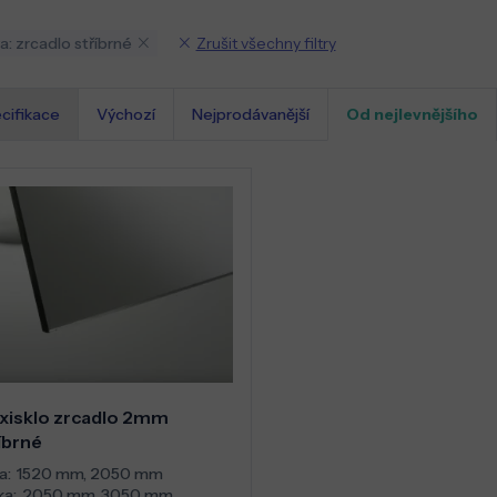
Zrušit všechny filtry
a: zrcadlo stříbrné
cifikace
Výchozí
Nejprodávanější
Od nejlevnějšího
xisklo zrcadlo 2mm
íbrné
a:
1520 mm
,
2050 mm
ka:
2050 mm
,
3050 mm