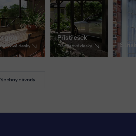
ergola
Přístřešek
Stříš
můrkové desky
Trapézové desky
šechny návody