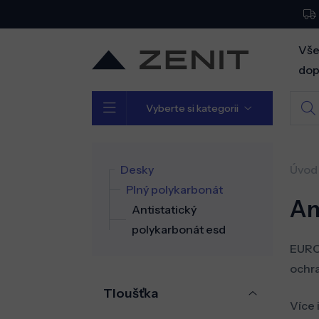
Vše
dop
Vyberte si kategorii
Desky
Úvod
Plný polykarbonát
An
Antistatický
polykarbonát esd
EUROP
ochra
Tloušťka
Více 