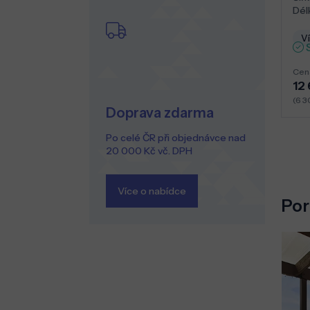
Dél
Ví
Cen
12
(6 3
Doprava zdarma
Po celé ČR při objednávce nad
20 000 Kč vč. DPH
Více o nabídce
Por