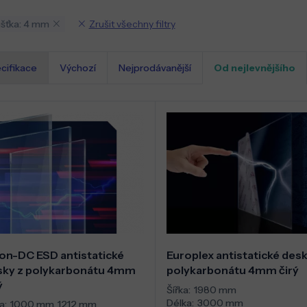
Zrušit všechny filtry
šťka: 4 mm
cifikace
Výchozí
Nejprodávanější
Od nejlevnějšího
on-DC ESD antistatické
Europlex antistatické desk
sky z polykarbonátu 4mm
polykarbonátu 4mm čirý
ý
Šířka:
1980 mm
Délka:
3000 mm
a:
1000 mm
,
1212 mm