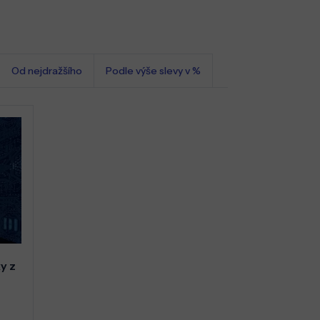
Od nejdražšího
Podle výše slevy v %
y z