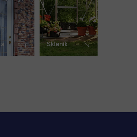
ka
Skleník