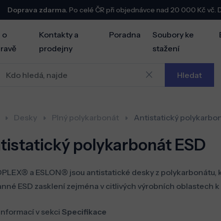
Doprava zdarma.
Po celé ČR při objednávce nad 20 000 Kč vč.
 o
Kontakty a
Poradna
Soubory ke
ravě
prodejny
stažení
Hledat
Desky
Plný polykarbonát
Antistatický polykarbo
tistatický polykarbonát ESD
LEX® a ESLON® jsou antistatické desky z polykarbonátu, kt
nné ESD zasklení zejména v citlivých výrobních oblastech k 
informací v sekci
Specifikace