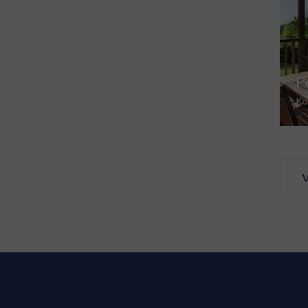
P
Ko
V