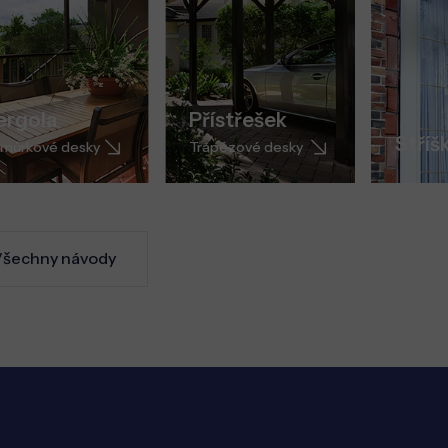
ergola
Přístřešek
Stříš
můrkové desky
Trapézové desky
šechny návody