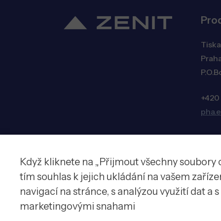
Pro
Tiska
Praha
P.O.B
+420
pha.
Když kliknete na „Přijmout všechny soubory 
© 2026 Zenit spol. s r.o.
tím souhlas k jejich ukládání na vašem zaříz
navigací na stránce, s analýzou využití dat a 
marketingovými snahami