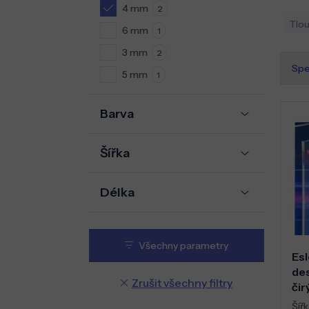
4 mm
2
Tlou
6 mm
1
3 mm
2
Spe
5 mm
1
Barva
Šířka
Délka
Všechny parametry
Esl
de
Zrušit všechny filtry
čir
Šířk