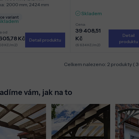
ka:
2000 mm
,
2424 mm
Skladem
ce variant
Skladem
Cena:
39 408,51
a od
Detail
 605,78 Kč
Kč
Detail produktu
produktu
03 Kč/m2)
(6 634 Kč/m2)
Celkem nalezeno:
2
produkty (
3
adíme vám, jak na to