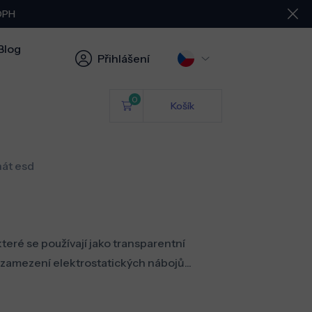
 DPH
Blog
Přihlášení
0
Košík
nát esd
eré se používají jako transparentní
zamezení elektrostatických nábojů...