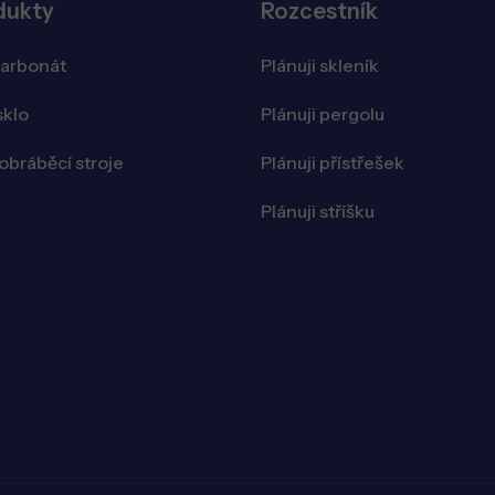
dukty
Rozcestník
karbonát
Plánuji skleník
sklo
Plánuji pergolu
bráběcí stroje
Plánuji přístřešek
Plánuji stříšku