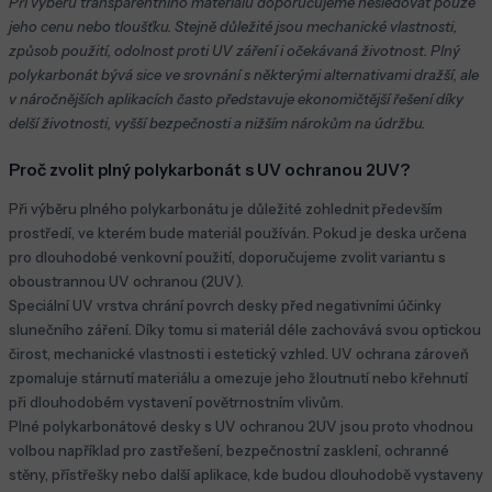
Při výběru transparentního materiálu doporučujeme nesledovat pouze
jeho cenu nebo tloušťku. Stejně důležité jsou mechanické vlastnosti,
způsob použití, odolnost proti UV záření i očekávaná životnost. Plný
polykarbonát bývá sice ve srovnání s některými alternativami dražší, ale
v náročnějších aplikacích často představuje ekonomičtější řešení díky
delší životnosti, vyšší bezpečnosti a nižším nárokům na údržbu.
Proč zvolit plný polykarbonát s UV ochranou 2UV?
Při výběru plného polykarbonátu je důležité zohlednit především
prostředí, ve kterém bude materiál používán. Pokud je deska určena
pro dlouhodobé venkovní použití, doporučujeme zvolit variantu s
oboustrannou UV ochranou (2UV).
Speciální UV vrstva chrání povrch desky před negativními účinky
slunečního záření. Díky tomu si materiál déle zachovává svou optickou
čirost, mechanické vlastnosti i estetický vzhled. UV ochrana zároveň
zpomaluje stárnutí materiálu a omezuje jeho žloutnutí nebo křehnutí
při dlouhodobém vystavení povětrnostním vlivům.
Plné polykarbonátové desky s UV ochranou 2UV jsou proto vhodnou
volbou například pro zastřešení, bezpečnostní zasklení, ochranné
stěny, přístřešky nebo další aplikace, kde budou dlouhodobě vystaveny