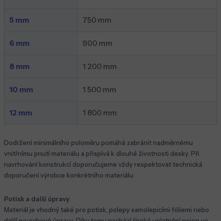
5 mm
750 mm
6 mm
900 mm
8 mm
1 200 mm
10 mm
1 500 mm
12 mm
1 800 mm
Dodržení minimálního poloměru pomáhá zabránit nadměrnému
vnitřnímu pnutí materiálu a přispívá k dlouhé životnosti desky. Při
navrhování konstrukcí doporučujeme vždy respektovat technická
doporučení výrobce konkrétního materiálu.
Potisk a další úpravy
Materiál je vhodný také pro potisk, polepy samolepicími fóliemi nebo
další povrchové úpravy. Díky tomu nachází široké uplatnění nejen ve