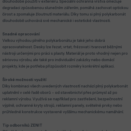
dlouhodobé použití v exteriéru. Speciální ochranná vrstva omezuje
degradaci způsobenou slunečním zářením, pomáhá zachovat optickou
čirost a zpomaluje žloutnutí materiálu. Díky tomu si plný polykarbonát
dlouhodobě uchovává své mechanické i estetické vlastnosti.
Snadné opracování
Velkou výhodou plného polykarbonátu je také jeho dobrá
opracovatelnost. Desky lze řezat, vrtat, frézovat i tvarovat běžnými
nástroji určenými pro práci s plasty. Materiál je proto vhodný nejen pro
sériovou výrobu, ale také pro individuální zakázky nebo domácí
projekty, kde je potřeba přizpůsobit rozměry konkrétní aplikaci.
Široké možnosti využití
Díky kombinaci všech uvedených vlastností nachází plný polykarbonát
uplatnění v celé řadě oborů – od stavebnictví přes průmysl až po
reklamní výrobu. Využívá se například pro zastřešení, bezpečnostní
výplně, ochranné kryty strojů, reklamní panely, světelné prvky nebo
průhledné konstrukce vystavené vyššímu mechanickému namáhání.
Tip odborníků ZENIT