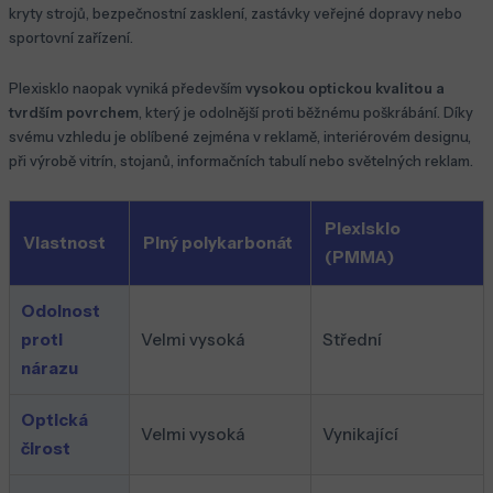
kryty strojů, bezpečnostní zasklení, zastávky veřejné dopravy nebo
sportovní zařízení.
Plexisklo naopak vyniká především
vysokou optickou kvalitou a
tvrdším povrchem
, který je odolnější proti běžnému poškrábání. Díky
svému vzhledu je oblíbené zejména v reklamě, interiérovém designu,
při výrobě vitrín, stojanů, informačních tabulí nebo světelných reklam.
Plexisklo
Vlastnost
Plný polykarbonát
(PMMA)
Odolnost
proti
Velmi vysoká
Střední
nárazu
Optická
Velmi vysoká
Vynikající
čirost