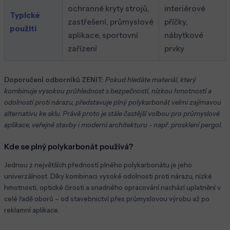
ochranné kryty strojů,
interiérové
Typické
zastřešení, průmyslové
příčky,
použití
aplikace, sportovní
nábytkové
zařízení
prvky
Doporučení odborníků ZENIT:
Pokud hledáte materiál, který
kombinuje vysokou průhlednost s bezpečností, nízkou hmotností a
odolností proti nárazu, představuje plný polykarbonát velmi zajímavou
alternativu ke sklu. Právě proto je stále častější volbou pro průmyslové
aplikace, veřejné stavby i moderní architekturu - např. prosklení pergol.
Kde se plný polykarbonát používá?
Jednou z největších předností plného polykarbonátu je jeho
univerzálnost. Díky kombinaci vysoké odolnosti proti nárazu, nízké
hmotnosti, optické čirosti a snadného opracování nachází uplatnění v
celé řadě oborů – od stavebnictví přes průmyslovou výrobu až po
reklamní aplikace.