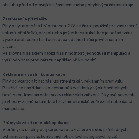
obsluhu před odlétávajícími částicemi nebo pohyblivými částmi stroje
Zastřešení a přístřešky
Plný polykarbonát s UV ochranou 2UV se často používá pro zastřešení
vstupů, přístřešků, pergol nebo jiných konstrukcí, kde je požadována
vysoká průhlednost a dlouhodobá odolnost vůči povětrnostním
vlivům.
Ve srovnání se sklem nabízí nižší hmotnost, jednodušší manipulaci a
vyšší odolnost proti nárazu například při krupobití.
Reklama a vizuální komunikace
Plný polykarbonát nachází uplatnění také v reklamním průmyslu.
Používá se například jako ochranné krycí desky, výplně světelných
boxů nebo transparentní prvky reklamních zařízení. Díky své pevnosti
je vhodný zejména tam, kde hrozí mechanické poškození nebo častá
manipulace.
Průmyslové a technické aplikace
V průmyslu se plný polykarbonát používá pro výrobu průhledných
ochranných panelů, kontrolních oken, technologických krytů,