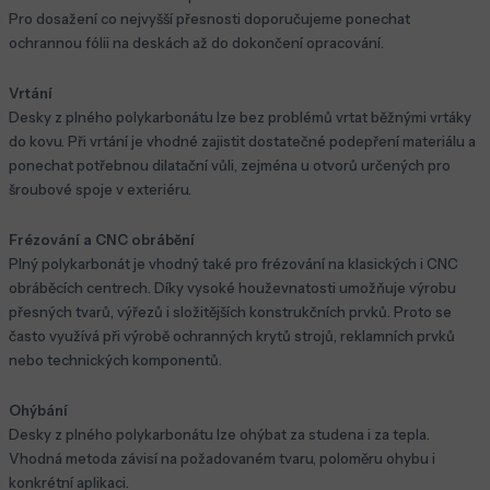
Pro dosažení co nejvyšší přesnosti doporučujeme ponechat
ochrannou fólii na deskách až do dokončení opracování.
Vrtání
Desky z plného polykarbonátu lze bez problémů vrtat běžnými vrtáky
do kovu. Při vrtání je vhodné zajistit dostatečné podepření materiálu a
ponechat potřebnou dilatační vůli, zejména u otvorů určených pro
šroubové spoje v exteriéru.
Frézování a CNC obrábění
Plný polykarbonát je vhodný také pro frézování na klasických i CNC
obráběcích centrech. Díky vysoké houževnatosti umožňuje výrobu
přesných tvarů, výřezů i složitějších konstrukčních prvků. Proto se
často využívá při výrobě ochranných krytů strojů, reklamních prvků
nebo technických komponentů.
Ohýbání
Desky z plného polykarbonátu lze ohýbat za studena i za tepla.
Vhodná metoda závisí na požadovaném tvaru, poloměru ohybu i
konkrétní aplikaci.