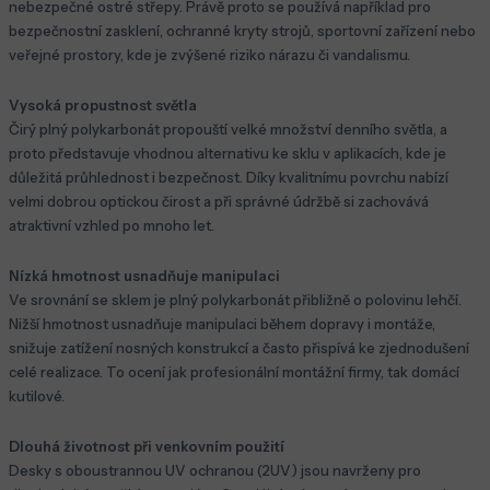
nebezpečné ostré střepy. Právě proto se používá například pro
bezpečnostní zasklení, ochranné kryty strojů, sportovní zařízení nebo
veřejné prostory, kde je zvýšené riziko nárazu či vandalismu.
Vysoká propustnost světla
Čirý plný polykarbonát propouští velké množství denního světla, a
proto představuje vhodnou alternativu ke sklu v aplikacích, kde je
důležitá průhlednost i bezpečnost. Díky kvalitnímu povrchu nabízí
velmi dobrou optickou čirost a při správné údržbě si zachovává
atraktivní vzhled po mnoho let.
Nízká hmotnost usnadňuje manipulaci
Ve srovnání se sklem je plný polykarbonát přibližně o polovinu lehčí.
Nižší hmotnost usnadňuje manipulaci během dopravy i montáže,
snižuje zatížení nosných konstrukcí a často přispívá ke zjednodušení
celé realizace. To ocení jak profesionální montážní firmy, tak domácí
kutilové.
Dlouhá životnost při venkovním použití
Desky s oboustrannou UV ochranou (2UV) jsou navrženy pro