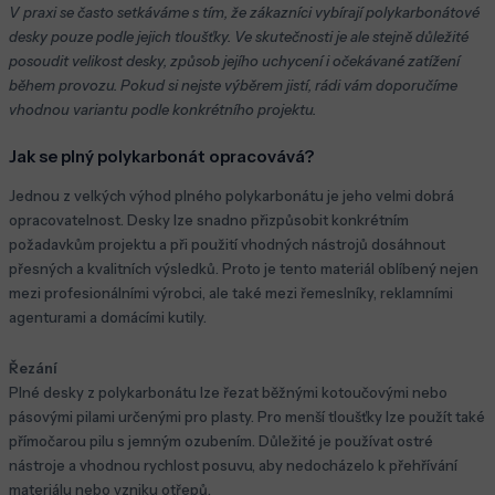
V praxi se často setkáváme s tím, že zákazníci vybírají polykarbonátové
desky pouze podle jejich tloušťky. Ve skutečnosti je ale stejně důležité
posoudit velikost desky, způsob jejího uchycení i očekávané zatížení
během provozu. Pokud si nejste výběrem jistí, rádi vám doporučíme
vhodnou variantu podle konkrétního projektu.
Jak se plný polykarbonát opracovává?
Jednou z velkých výhod plného polykarbonátu je jeho velmi dobrá
opracovatelnost. Desky lze snadno přizpůsobit konkrétním
požadavkům projektu a při použití vhodných nástrojů dosáhnout
přesných a kvalitních výsledků. Proto je tento materiál oblíbený nejen
mezi profesionálními výrobci, ale také mezi řemeslníky, reklamními
agenturami a domácími kutily.
Řezání
Plné desky z polykarbonátu lze řezat běžnými kotoučovými nebo
pásovými pilami určenými pro plasty. Pro menší tloušťky lze použít také
přímočarou pilu s jemným ozubením. Důležité je používat ostré
nástroje a vhodnou rychlost posuvu, aby nedocházelo k přehřívání
materiálu nebo vzniku otřepů.