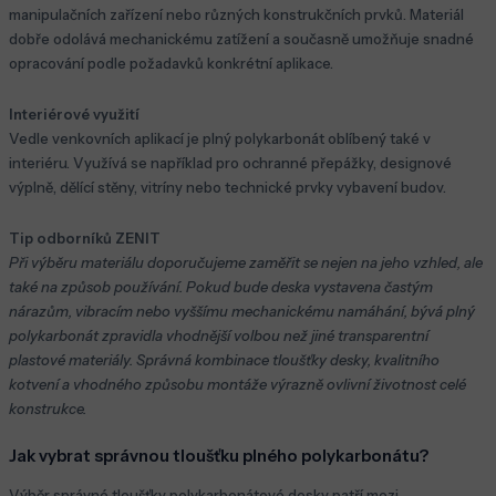
manipulačních zařízení nebo různých konstrukčních prvků. Materiál
dobře odolává mechanickému zatížení a současně umožňuje snadné
opracování podle požadavků konkrétní aplikace.
Interiérové využití
Vedle venkovních aplikací je plný polykarbonát oblíbený také v
interiéru. Využívá se například pro ochranné přepážky, designové
výplně, dělící stěny, vitríny nebo technické prvky vybavení budov.
Tip odborníků ZENIT
Při výběru materiálu doporučujeme zaměřit se nejen na jeho vzhled, ale
také na způsob používání. Pokud bude deska vystavena častým
nárazům, vibracím nebo vyššímu mechanickému namáhání, bývá plný
polykarbonát zpravidla vhodnější volbou než jiné transparentní
plastové materiály. Správná kombinace tloušťky desky, kvalitního
kotvení a vhodného způsobu montáže výrazně ovlivní životnost celé
konstrukce.
Jak vybrat správnou tloušťku plného polykarbonátu?
Výběr správné tloušťky polykarbonátové desky patří mezi