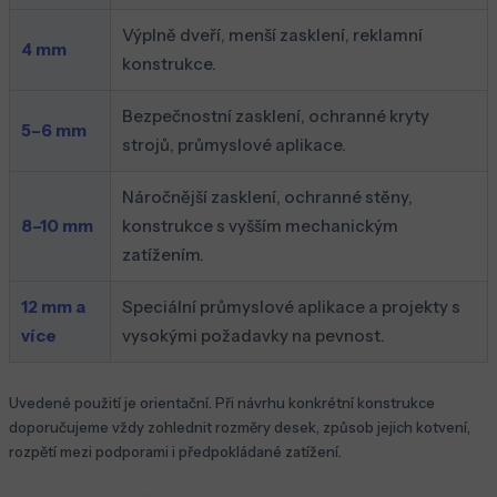
Výplně dveří, menší zasklení, reklamní
4 mm
konstrukce.
Bezpečnostní zasklení, ochranné kryty
5–6 mm
strojů, průmyslové aplikace.
Náročnější zasklení, ochranné stěny,
8–10 mm
konstrukce s vyšším mechanickým
zatížením.
12 mm a
Speciální průmyslové aplikace a projekty s
více
vysokými požadavky na pevnost.
Uvedené použití je orientační. Při návrhu konkrétní konstrukce
doporučujeme vždy zohlednit rozměry desek, způsob jejich kotvení,
rozpětí mezi podporami i předpokládané zatížení.