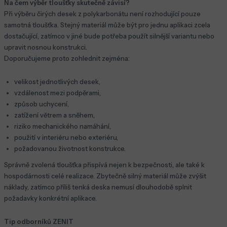
Na čem výběr tloušťky skutečně závisí?
Při výběru čirých desek z polykarbonátu není rozhodující pouze
samotná tloušťka. Stejný materiál může být pro jednu aplikaci zcela
dostačující, zatímco v jiné bude potřeba použít silnější variantu nebo
upravit nosnou konstrukci.
Doporučujeme proto zohlednit zejména:
velikost jednotlivých desek,
vzdálenost mezi podpěrami,
způsob uchycení,
zatížení větrem a sněhem,
riziko mechanického namáhání,
použití v interiéru nebo exteriéru,
požadovanou životnost konstrukce.
Správně zvolená tloušťka přispívá nejen k bezpečnosti, ale také k
hospodárnosti celé realizace. Zbytečně silný materiál může zvýšit
náklady, zatímco příliš tenká deska nemusí dlouhodobě splnit
požadavky konkrétní aplikace.
Tip odborníků ZENIT