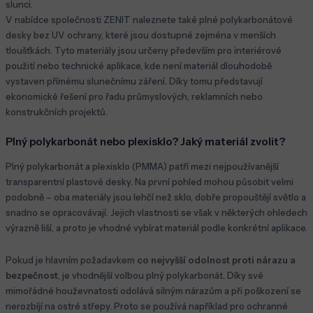
slunci.
V nabídce společnosti ZENIT naleznete také plné polykarbonátové
desky bez UV ochrany, které jsou dostupné zejména v menších
tloušťkách. Tyto materiály jsou určeny především pro interiérové
použití nebo technické aplikace, kde není materiál dlouhodobě
vystaven přímému slunečnímu záření. Díky tomu představují
ekonomické řešení pro řadu průmyslových, reklamních nebo
konstrukčních projektů.
Plný polykarbonát nebo plexisklo? Jaký materiál zvolit?
Plný polykarbonát a plexisklo (PMMA) patří mezi nejpoužívanější
transparentní plastové desky. Na první pohled mohou působit velmi
podobně – oba materiály jsou lehčí než sklo, dobře propouštějí světlo a
snadno se opracovávají. Jejich vlastnosti se však v některých ohledech
výrazně liší, a proto je vhodné vybírat materiál podle konkrétní aplikace.
Pokud je hlavním požadavkem
co nejvyšší odolnost proti nárazu a
bezpečnost
, je vhodnější volbou plný polykarbonát. Díky své
mimořádné houževnatosti odolává silným nárazům a při poškození se
nerozbíjí na ostré střepy. Proto se používá například pro ochranné