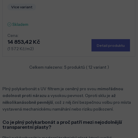
Více variant
Skladem
Cena:
14 853,42 Kč
Detail produktu
(1 572 Kč/m2)
Celkem nalezeno:
5
produktů (
12
variant )
Plný polykarbonát s UV filtrem je ceněný pro svou
mimořádnou
odolnost proti nárazu
a vysokou pevnost. Oproti sklu je
až
několikanásobně pevnější
, což z něj činí bezpečnou volbu pro místa
vystavená mechanickému namáhání nebo riziku poškození.
Co je plný polykarbonát a proč patří mezi nejodolnější
transparentní plasty?