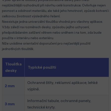
nejdůležitější rozhodnutí při návrhu celé konstrukce. Ovlivňuje nejen
pevnost a odolnost materiálu, ale také jeho hmotnost, způsob kotvení i
celkovou životnost výsledného řešení.
Neexistuje jedna univerzální tloušťka vhodná pro všechny aplikace.
Vždy záleží na rozměrech desky, způsobu jejího uchycení,
předpokládaném zatížení větrem nebo sněhem i na tom, zda bude
použita v interiéru nebo exteriéru.
Níže uvádíme orientační doporučení pro nejčastější použití
jednotlivých tlouštěk.
Tloušťka
Typické použití
desky
Ochranné štíty, reklamní aplikace, lehké
2 mm
výplně.
Informační tabule, ochranné panely,
3 mm
technické kryty.