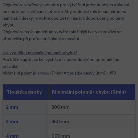
Ohýbání za studena
je vhodné pro vytváření jednoduchých oblouků
bez nutnosti zahřívání materiálu. Aby nedocházelo k nadměrnému
namáhání desky, je nutné dodržet minimální doporučený poloměr
ohybu.
Ohýbání za tepla
umožňuje vytvářet složitější tvary a používá se
především při profesionálním zpracování.
Jak vypočítat minimální poloměr ohybu?
Pro běžné aplikace lze vycházet z jednoduchého orientačního
pravidla:
Minimální poloměr ohybu (Rmin) = tloušťka desky (mm) × 150
Tloušťka desky
Minimální poloměr ohybu (Rmin)
2 mm
300 mm
3 mm
450 mm
4 mm
600 mm