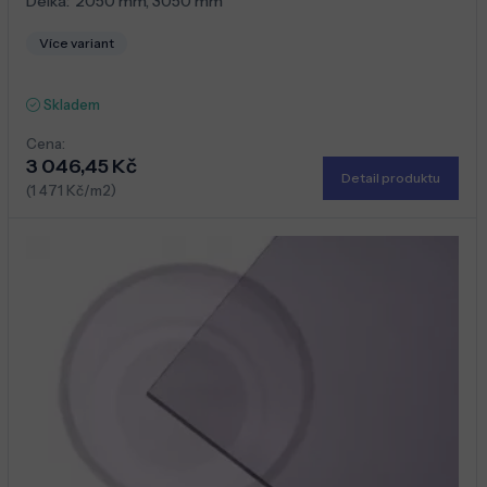
Délka:
2050 mm
,
3050 mm
Více variant
Skladem
Cena:
3 046,45 Kč
Detail produktu
(1 471 Kč/m2)