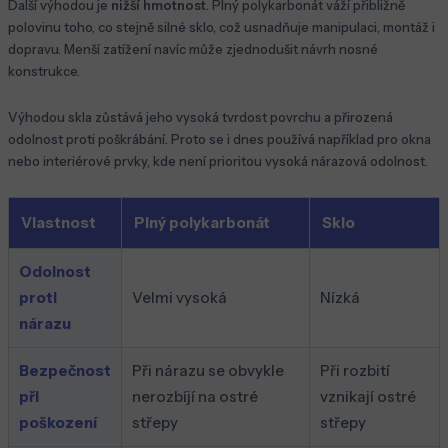
Další výhodou je
nižší hmotnost
. Plný polykarbonát váží přibližně
polovinu toho, co stejně silné sklo, což usnadňuje manipulaci, montáž i
dopravu. Menší zatížení navíc může zjednodušit návrh nosné
konstrukce.
Výhodou skla zůstává jeho vysoká tvrdost povrchu a přirozená
odolnost proti poškrábání. Proto se i dnes používá například pro okna
nebo interiérové prvky, kde není prioritou vysoká nárazová odolnost.
Vlastnost
Plný polykarbonát
Sklo
Odolnost
proti
Velmi vysoká
Nízká
nárazu
Bezpečnost
Při nárazu se obvykle
Při rozbití
při
nerozbíjí na ostré
vznikají ostré
poškození
střepy
střepy