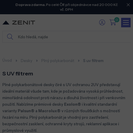
Doprava zdarma.
Po celé ČR při objednávce nad 20 000 Kč
vč. DPH
0
Úvod
Desky
Plný polykarbonát
S uv filtrem
S UV filtrem
Plné polykarbonátové desky čiré s UV ochranou 2UV představují
ideální materiál všude tam, kde je požadována vysoká průhlednost,
mimořádná odolnost proti nárazu a dlouhá životnost i při venkovním
použití. Nabízíme prémiové desky
Exolon®
i kvalitní standardní
varianty
Palsun®
a
Macrolux®
v různých tloušťkách s možností
řezání na míru. Plný polykarbonát je vhodný pro zastřešení,
bezpečnostní zasklení, ochranné kryty strojů, reklamní aplikace i
průmyslové využití.