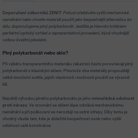
Doporučení odborníků ZENIT:
Pokud očekáváte vyšší mechanické
namáhání nebo chcete materiál použít jako bezpečnější alternativu ke
sklu, doporučujeme plný polykarbonát. Jestliže je hlavním kritériem
perfektní optický vzhled a reprezentativní provedení, bývá vhodnější
volbou kvalitní plexisklo.
Plný polykarbonát nebo sklo?
Při výběru transparentního materiálu zákazníci často porovnávají plný
polykarbonát s klasickým sklem. Přestože oba materiály propouštějí
velké množství světla, jejich vlastnosti i možnosti použití se výrazně
liší.
Největší výhodou plného polykarbonátu je jeho
mimořádná odolnost
proti nárazu
. Ve srovnání se sklem lépe odolává mechanickému
namáhání a při poškození se nerozbíjí na ostré střepy. Díky tomu je
vhodný všude tam, kde je důležitá bezpečnost osob nebo vyšší
odolnost celé konstrukce.