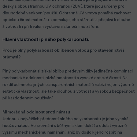
desky s oboustrannou UV ochranou (2UV), které jsou určeny pro
dlouhodobé venkovní použití. Ochranná UV vrstva pomáhá zachovat
optickou čirost materiálu, zpomaluje jeho stárnutí a přispívá k dlouhé
životnosti i při trvalém vystavení slunečnímu záření.
Hlavní vlastnosti plného polykarbonátu
Proč je plný polykarbonát oblíbenou volbou pro stavebnictví i
průmysl?
Plný polykarbonát si získal oblibu především díky jedinečné kombinaci
mechanické odolnosti, nízké hmotnosti a vysoké optické čirosti. Na
rozdíl od mnoha jiných transparentních materiálů nabízí nejen výborné
estetické vlastnosti, ale také dlouhou životnost a vysokou bezpečnost
při každodenním používání.
Mimořádná odolnost proti nárazu
Jednou z největších předností plného polykarbonátu je jeho vysoká
houževnatost. Ve srovnání s běžným sklem dokáže odolat výrazně
vyššímu mechanickému namáhání, aniž by došlo k jeho rozbití na