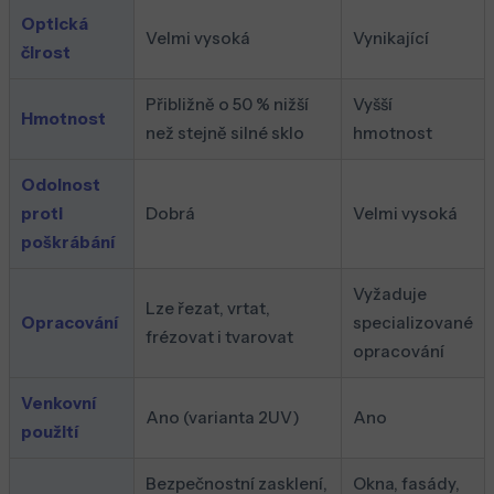
Optická
Velmi vysoká
Vynikající
čirost
Přibližně o 50 % nižší
Vyšší
Hmotnost
než stejně silné sklo
hmotnost
Odolnost
proti
Dobrá
Velmi vysoká
poškrábání
Vyžaduje
Lze řezat, vrtat,
Opracování
specializované
frézovat i tvarovat
opracování
Venkovní
Ano (varianta 2UV)
Ano
použití
Bezpečnostní zasklení,
Okna, fasády,