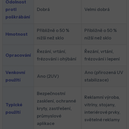
Odolnost
proti
Dobrá
Velmi dobrá
poškrábání
Přibližně o 50 %
Přibližně o 50 %
Hmotnost
nižší než sklo
nižší než sklo
Řezání, vrtání,
Řezání, vrtání,
Opracování
frézování i ohýbání
frézování i lepení
Venkovní
Ano (přirozená UV
Ano (2UV)
použití
stabilizace)
Bezpečnostní
Reklamní výroba,
zasklení, ochranné
Typické
vitríny, stojany,
kryty, zastřešení,
použití
interiérové prvky,
průmyslové
světelné reklamy
aplikace