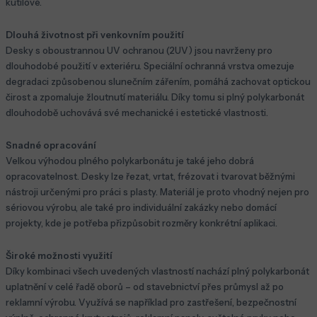
kutilové.
Dlouhá životnost při venkovním použití
Desky s oboustrannou UV ochranou (2UV) jsou navrženy pro
dlouhodobé použití v exteriéru. Speciální ochranná vrstva omezuje
degradaci způsobenou slunečním zářením, pomáhá zachovat optickou
čirost a zpomaluje žloutnutí materiálu. Díky tomu si plný polykarbonát
dlouhodobě uchovává své mechanické i estetické vlastnosti.
Snadné opracování
Velkou výhodou plného polykarbonátu je také jeho dobrá
opracovatelnost. Desky lze řezat, vrtat, frézovat i tvarovat běžnými
nástroji určenými pro práci s plasty. Materiál je proto vhodný nejen pro
sériovou výrobu, ale také pro individuální zakázky nebo domácí
projekty, kde je potřeba přizpůsobit rozměry konkrétní aplikaci.
Široké možnosti využití
Díky kombinaci všech uvedených vlastností nachází plný polykarbonát
uplatnění v celé řadě oborů – od stavebnictví přes průmysl až po
reklamní výrobu. Využívá se například pro zastřešení, bezpečnostní