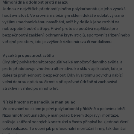
Mimořádná odolnost proti nárazu
Jednou z největších předností plného polykarbonátu je jeho vysoká
houževnatost. Ve srovnání s běžným sklem dokáže odolat výrazně
vyššímu mechanickému namáhání, aniž by došlo k jeho rozbití na
nebezpečné ostré střepy. Právě proto se používá například pro
bezpečnostní zasklení, ochranné kryty strojů, sportovní zařízení nebo
veřejné prostory, kde je zvýšené riziko nárazu či vandalismu.
Vysoká propustnost světla
Čirý plný polykarbonát propouští velké množství denního světla, a
proto představuje vhodnou alternativu ke sklu v aplikacích, kde je
důležitá průhlednost i bezpečnost. Díky kvalitnímu povrchu nabízí
velmi dobrou optickou čirost a při správné údržbě si zachovává
atraktivní vzhled po mnoho let.
Nízká hmotnost usnadňuje manipulaci
Ve srovnání se sklem je plný polykarbonát přibližně o polovinu lehčí.
Nižší hmotnost usnadňuje manipulaci během dopravy i montáže,
snižuje zatížení nosných konstrukcí a často přispívá ke zjednodušení
celé realizace. To ocení jak profesionální montážní firmy, tak domácí