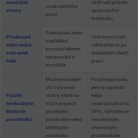
montážní
větší než průměr
vznik vnitřního
otvory
spojovacího
pnutí.
materiálu.
Poškrábání nebo
Předčasné
Ochrannou fólii
znečištění
odstranění
odstraňte až po
povrchu během
ochranné
dokončení všech
opracování a
fólie
prací.
montáže.
Možné narušení
Používejte vodu,
UV ochranné
jemný saponát
Použití
vrstvy, které se
nebo
nevhodných
může projevit
isopropylalkohol
čisticích
pozdějším
(IPA). Vyhněte se
prostředků
žloutnutím nebo
neověřeným
křehnutím
chemickým
materiálu.
prostředkům.