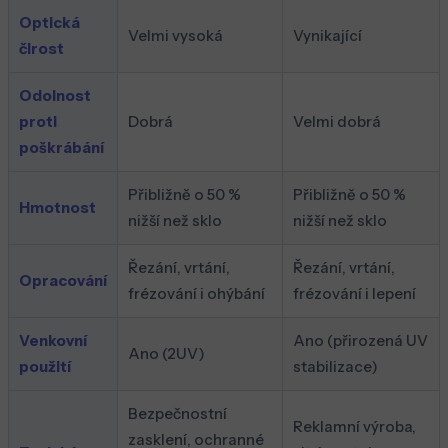
Optická
Velmi vysoká
Vynikající
čirost
Odolnost
proti
Dobrá
Velmi dobrá
poškrábání
Přibližně o 50 %
Přibližně o 50 %
Hmotnost
nižší než sklo
nižší než sklo
Řezání, vrtání,
Řezání, vrtání,
Opracování
frézování i ohýbání
frézování i lepení
Venkovní
Ano (přirozená UV
Ano (2UV)
použití
stabilizace)
Bezpečnostní
Reklamní výroba,
zasklení, ochranné