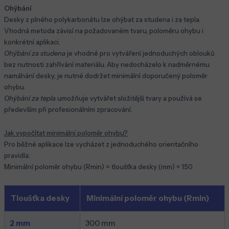
Ohýbání
Desky z plného polykarbonátu lze ohýbat za studena i za tepla.
Vhodná metoda závisí na požadovaném tvaru, poloměru ohybu i
konkrétní aplikaci.
Ohýbání za studena
je vhodné pro vytváření jednoduchých oblouků
bez nutnosti zahřívání materiálu. Aby nedocházelo k nadměrnému
namáhání desky, je nutné dodržet minimální doporučený poloměr
ohybu.
Ohýbání za tepla
umožňuje vytvářet složitější tvary a používá se
především při profesionálním zpracování.
Jak vypočítat minimální poloměr ohybu?
Pro běžné aplikace lze vycházet z jednoduchého orientačního
pravidla:
Minimální poloměr ohybu (Rmin) = tloušťka desky (mm) × 150
Tloušťka desky
Minimální poloměr ohybu (Rmin)
2 mm
300 mm