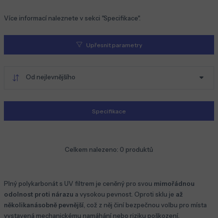
Více informací naleznete v sekci "Specifikace".
Upřesnit parametry
Od nejlevnějšího
Specifikace
Celkem nalezeno:
0
produktů
Plný polykarbonát s UV filtrem je ceněný pro svou
mimořádnou
odolnost proti nárazu
a vysokou pevnost. Oproti sklu je
až
několikanásobně pevnější
, což z něj činí bezpečnou volbu pro místa
vystavená mechanickému namáhání nebo riziku poškození.