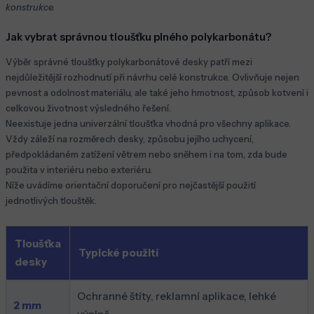
konstrukce.
Jak vybrat správnou tloušťku plného polykarbonátu?
Výběr správné tloušťky polykarbonátové desky patří mezi
nejdůležitější rozhodnutí při návrhu celé konstrukce. Ovlivňuje nejen
pevnost a odolnost materiálu, ale také jeho hmotnost, způsob kotvení i
celkovou životnost výsledného řešení.
Neexistuje jedna univerzální tloušťka vhodná pro všechny aplikace.
Vždy záleží na rozměrech desky, způsobu jejího uchycení,
předpokládaném zatížení větrem nebo sněhem i na tom, zda bude
použita v interiéru nebo exteriéru.
Níže uvádíme orientační doporučení pro nejčastější použití
jednotlivých tlouštěk.
Tloušťka
Typické použití
desky
Ochranné štíty, reklamní aplikace, lehké
2 mm