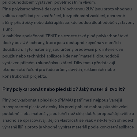
při dlouhodobém vystavení povětrnostním vlivům.
Plné polykarbonátové desky s UV ochranou 2UV jsou proto vhodnou
volbou například pro zastřešení, bezpečnostní zasklení, ochranné
stěny, přístřešky nebo další aplikace, kde budou dlouhodobě vystaveny
slunci.
V nabídce společnosti ZENIT naleznete také plné polykarbonátové
desky bez UV ochrany, které jsou dostupné zejména v menších
tloušťkách. Tyto materiály jsou určeny především pro interiérové
použití nebo technické aplikace, kde není materiál dlouhodobě
vystaven přímému slunečnímu záření. Díky tomu představují
ekonomické řešení pro řadu průmyslových, reklamních nebo
konstrukčních projektů.
Plný polykarbonát nebo plexisklo? Jaký materiál zvolit?
Plný polykarbonát a plexisklo (PMMA) patří mezi nejpoužívanější
transparentní plastové desky. Na první pohled mohou působit velmi
podobně – oba materiály jsou lehčí než sklo, dobře propouštějí světlo a
snadno se opracovávají. Jejich vlastnosti se však v některých ohledech
výrazně liší, a proto je vhodné vybírat materiál podle konkrétní aplikace.