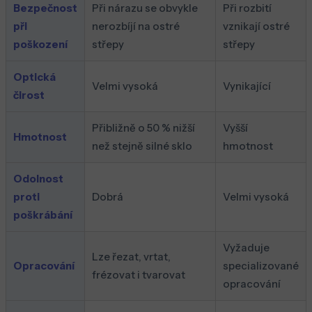
Bezpečnost
Při nárazu se obvykle
Při rozbití
při
nerozbíjí na ostré
vznikají ostré
poškození
střepy
střepy
Optická
Velmi vysoká
Vynikající
čirost
Přibližně o 50 % nižší
Vyšší
Hmotnost
než stejně silné sklo
hmotnost
Odolnost
proti
Dobrá
Velmi vysoká
poškrábání
Vyžaduje
Lze řezat, vrtat,
Opracování
specializované
frézovat i tvarovat
opracování