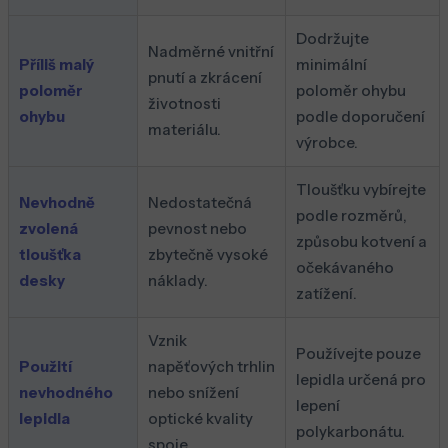
Dodržujte
Nadměrné vnitřní
Příliš malý
minimální
pnutí a zkrácení
poloměr
poloměr ohybu
životnosti
ohybu
podle doporučení
materiálu.
výrobce.
Tloušťku vybírejte
Nevhodně
Nedostatečná
podle rozměrů,
zvolená
pevnost nebo
způsobu kotvení a
tloušťka
zbytečně vysoké
očekávaného
desky
náklady.
zatížení.
Vznik
Používejte pouze
Použití
napěťových trhlin
lepidla určená pro
nevhodného
nebo snížení
lepení
lepidla
optické kvality
polykarbonátu.
spoje.