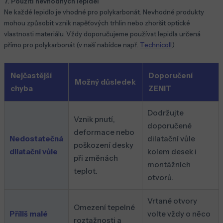
7. Použití nevhodných lepidel
Ne každé lepidlo je vhodné pro polykarbonát. Nevhodné produkty
mohou způsobit vznik napěťových trhlin nebo zhoršit optické
vlastnosti materiálu. Vždy doporučujeme používat lepidla určená
přímo pro polykarbonát (v naší nabídce např.
Technicoll
)
Nejčastější
Doporučení
Možný důsledek
chyba
ZENIT
Dodržujte
Vznik pnutí,
doporučené
deformace nebo
Nedostatečná
dilatační vůle
poškození desky
dilatační vůle
kolem desek i
při změnách
montážních
teplot.
otvorů.
Vrtané otvory
Omezení tepelné
Příliš malé
volte vždy o něco
roztažnosti a