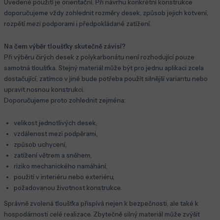
Uvedené použití je orientační. Při návrhu konkrétní konstrukce
doporučujeme vždy zohlednit rozměry desek, způsob jejich kotvení,
rozpětí mezi podporami i předpokládané zatížení.
Na čem výběr tloušťky skutečně závisí?
Při výběru čirých desek z polykarbonátu není rozhodující pouze
samotná tloušťka. Stejný materiál může být pro jednu aplikaci zcela
dostačující, zatímco v jiné bude potřeba použít silnější variantu nebo
upravit nosnou konstrukci.
Doporučujeme proto zohlednit zejména:
velikost jednotlivých desek,
vzdálenost mezi podpěrami,
způsob uchycení,
zatížení větrem a sněhem,
riziko mechanického namáhání,
použití v interiéru nebo exteriéru,
požadovanou životnost konstrukce.
Správně zvolená tloušťka přispívá nejen k bezpečnosti, ale také k
hospodárnosti celé realizace. Zbytečně silný materiál může zvýšit