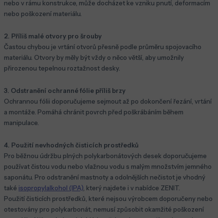
nebo v rámu konstrukce, může docházet ke vzniku pnutí, deformacím
nebo poškození materiálu.
2. Příliš malé otvory pro šrouby
Častou chybou je vrtání otvorů přesně podle průměru spojovacího
materiálu. Otvory by měly být vždy o něco větší, aby umožnily
přirozenou tepelnou roztažnost desky.
3. Odstranění ochranné fólie příliš brzy
Ochrannou fólii doporučujeme sejmout až po dokončení řezání, vrtání
a montáže. Pomáhá chránit povrch před poškrábáním během
manipulace.
4. Použití nevhodných čisticích prostředků
Pro běžnou údržbu plných polykarbonátových desek doporučujeme
používat čistou vodu nebo vlažnou vodu s malým množstvím jemného
saponátu. Pro odstranění mastnoty a odolnějších nečistot je vhodný
také
isopropylalkohol (IPA)
, který najdete i v nabídce ZENIT.
Použití čisticích prostředků, které nejsou výrobcem doporučeny nebo
otestovány pro polykarbonát, nemusí způsobit okamžité poškození