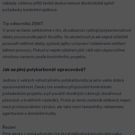
náklady, zatímco příliš tenká deska nemusí dlouhodobě splnit
požadavky konkrétní aplikace.
Tip odborníků ZENIT
V praxi se často setkáváme s tím, že zákazníci vybírají polykarbonátové
desky pouze podle jejich tloušťky. Ve skutečnosti je ale stejně důležité
posoudit velikost desky, způsob jejího uchycení i očekávané zatížení
během provozu. Pokud si nejste výběrem jistí, rádi vám doporučíme
vhodnou variantu podle konkrétního projektu.
Jak se plný polykarbonát opracovává?
Jednou z velkých výhod plného polykarbonátu je jeho velmi dobrá
opracovatelnost. Desky lze snadno přizpůsobit konkrétním
požadavkům projektu a při použití vhodných nástrojů dosáhnout
přesných a kvalitních výsledků. Proto je tento materiál oblíbený nejen
mezi profesionálními výrobci, ale také mezi řemeslníky, reklamními
agenturami a domácími kutily.
Řezání
Plné desky z polykarbonátu lze řezat běžnými kotoučovými nebo