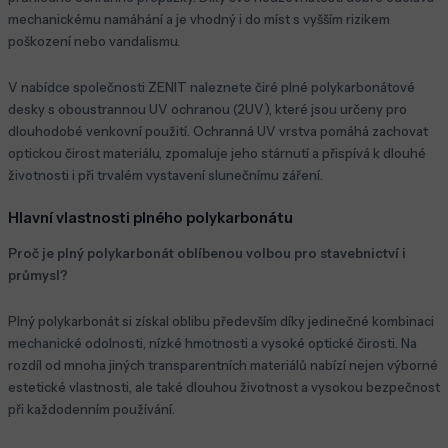
mechanickému namáhání a je vhodný i do míst s vyšším rizikem
poškození nebo vandalismu.
V nabídce společnosti ZENIT naleznete čiré plné polykarbonátové
desky s oboustrannou UV ochranou (2UV), které jsou určeny pro
dlouhodobé venkovní použití. Ochranná UV vrstva pomáhá zachovat
optickou čirost materiálu, zpomaluje jeho stárnutí a přispívá k dlouhé
životnosti i při trvalém vystavení slunečnímu záření.
Hlavní vlastnosti plného polykarbonátu
Proč je plný polykarbonát oblíbenou volbou pro stavebnictví i
průmysl?
Plný polykarbonát si získal oblibu především díky jedinečné kombinaci
mechanické odolnosti, nízké hmotnosti a vysoké optické čirosti. Na
rozdíl od mnoha jiných transparentních materiálů nabízí nejen výborné
estetické vlastnosti, ale také dlouhou životnost a vysokou bezpečnost
při každodenním používání.