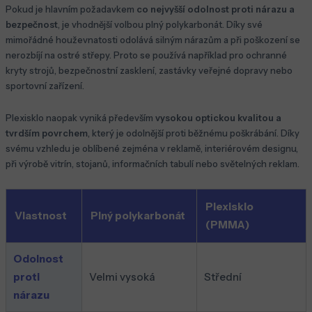
Pokud je hlavním požadavkem
co nejvyšší odolnost proti nárazu a
bezpečnost
, je vhodnější volbou plný polykarbonát. Díky své
mimořádné houževnatosti odolává silným nárazům a při poškození se
nerozbíjí na ostré střepy. Proto se používá například pro ochranné
kryty strojů, bezpečnostní zasklení, zastávky veřejné dopravy nebo
sportovní zařízení.
Plexisklo naopak vyniká především
vysokou optickou kvalitou a
tvrdším povrchem
, který je odolnější proti běžnému poškrábání. Díky
svému vzhledu je oblíbené zejména v reklamě, interiérovém designu,
při výrobě vitrín, stojanů, informačních tabulí nebo světelných reklam.
Plexisklo
Vlastnost
Plný polykarbonát
(PMMA)
Odolnost
proti
Velmi vysoká
Střední
nárazu