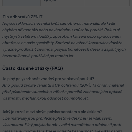
Tip odborníků ZENIT
Nejvíce reklamací nevzniká kvůli samotnému materiálu, ale kvůli
chybám při montáži nebo nevhodnému způsobu použití. Pokud si
nejste jistí výběrem tloušťky, způsobem kotvení nebo opracováním,
obraťte se na naše specialisty. Správně navržená konstrukce dokáže
výrazně prodloužit životnost polykarbonátových desek a zajistit jejich
bezproblémové používání po mnoho let.
Často kladené otázky (FAQ)
Je plný polykarbonát vhodný pro venkovní použití?
Ano, pokud zvolíte variantu s UV ochranou (2UV). Ta chrání materiál
před působením slunečního záření a pomáhá zachovat jeho optické
vlastnosti i mechanickou odolnost po mnoho let.
Jaký je rozdíl mezi plným polykarbonátem a plexisklem?
Oba materiály jsou průhledné plastové desky, liší se však svými
vlastnostmi. Plný polykarbonát vyniká mimořádnou odolností proti
nárazu a je vhodný tam, kde je důležitá bezpečnost. Plexisklo nabízí