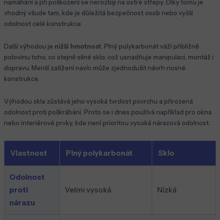
namáhání a při poškození se nerozbíjí na ostré střepy. Díky tomu je
vhodný všude tam, kde je důležitá bezpečnost osob nebo vyšší
odolnost celé konstrukce.
Další výhodou je
nižší hmotnost
. Plný polykarbonát váží přibližně
polovinu toho, co stejně silné sklo, což usnadňuje manipulaci, montáž i
dopravu. Menší zatížení navíc může zjednodušit návrh nosné
konstrukce.
Výhodou skla zůstává jeho vysoká tvrdost povrchu a přirozená
odolnost proti poškrábání. Proto se i dnes používá například pro okna
nebo interiérové prvky, kde není prioritou vysoká nárazová odolnost.
Vlastnost
Plný polykarbonát
Sklo
Odolnost
proti
Velmi vysoká
Nízká
nárazu