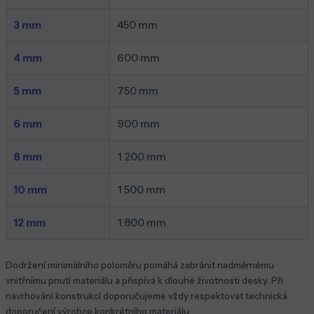
3 mm
450 mm
4 mm
600 mm
5 mm
750 mm
6 mm
900 mm
8 mm
1 200 mm
10 mm
1 500 mm
12 mm
1 800 mm
Dodržení minimálního poloměru pomáhá zabránit nadměrnému
vnitřnímu pnutí materiálu a přispívá k dlouhé životnosti desky. Při
navrhování konstrukcí doporučujeme vždy respektovat technická
doporučení výrobce konkrétního materiálu.