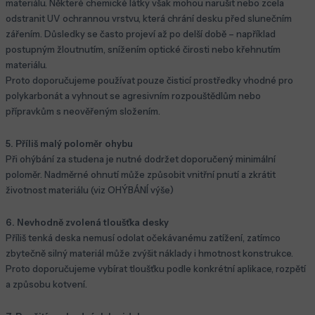
materiálu. Některé chemické látky však mohou narušit nebo zcela
odstranit UV ochrannou vrstvu, která chrání desku před slunečním
zářením. Důsledky se často projeví až po delší době – například
postupným žloutnutím, snížením optické čirosti nebo křehnutím
materiálu.
Proto doporučujeme používat pouze čisticí prostředky vhodné pro
polykarbonát a vyhnout se agresivním rozpouštědlům nebo
přípravkům s neověřeným složením.
5. Příliš malý poloměr ohybu
Při ohýbání za studena je nutné dodržet doporučený minimální
poloměr. Nadměrné ohnutí může způsobit vnitřní pnutí a zkrátit
životnost materiálu (viz OHÝBÁNÍ výše)
6. Nevhodně zvolená tloušťka desky
Příliš tenká deska nemusí odolat očekávanému zatížení, zatímco
zbytečně silný materiál může zvýšit náklady i hmotnost konstrukce.
Proto doporučujeme vybírat tloušťku podle konkrétní aplikace, rozpětí
a způsobu kotvení.