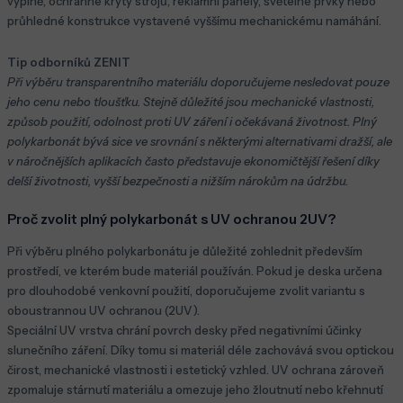
výplně, ochranné kryty strojů, reklamní panely, světelné prvky nebo
průhledné konstrukce vystavené vyššímu mechanickému namáhání.
Tip odborníků ZENIT
Při výběru transparentního materiálu doporučujeme nesledovat pouze
jeho cenu nebo tloušťku. Stejně důležité jsou mechanické vlastnosti,
způsob použití, odolnost proti UV záření i očekávaná životnost. Plný
polykarbonát bývá sice ve srovnání s některými alternativami dražší, ale
v náročnějších aplikacích často představuje ekonomičtější řešení díky
delší životnosti, vyšší bezpečnosti a nižším nárokům na údržbu.
Proč zvolit plný polykarbonát s UV ochranou 2UV?
Při výběru plného polykarbonátu je důležité zohlednit především
prostředí, ve kterém bude materiál používán. Pokud je deska určena
pro dlouhodobé venkovní použití, doporučujeme zvolit variantu s
oboustrannou UV ochranou (2UV).
Speciální UV vrstva chrání povrch desky před negativními účinky
slunečního záření. Díky tomu si materiál déle zachovává svou optickou
čirost, mechanické vlastnosti i estetický vzhled. UV ochrana zároveň
zpomaluje stárnutí materiálu a omezuje jeho žloutnutí nebo křehnutí