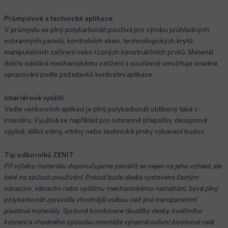
Průmyslové a technické aplikace
V průmyslu se plný polykarbonát používá pro výrobu průhledných
ochranných panelů, kontrolních oken, technologických krytů,
manipulačních zařízení nebo různých konstrukčních prvků. Materiál
dobře odolává mechanickému zatížení a současně umožňuje snadné
opracování podle požadavků konkrétní aplikace.
Interiérové využití
Vedle venkovních aplikací je plný polykarbonát oblíbený také v
interiéru. Využívá se například pro ochranné přepážky, designové
výplně, dělící stěny, vitríny nebo technické prvky vybavení budov.
Tip odborníků ZENIT
Při výběru materiálu doporučujeme zaměřit se nejen na jeho vzhled, ale
také na způsob používání. Pokud bude deska vystavena častým
nárazům, vibracím nebo vyššímu mechanickému namáhání, bývá plný
polykarbonát zpravidla vhodnější volbou než jiné transparentní
plastové materiály. Správná kombinace tloušťky desky, kvalitního
kotvení a vhodného způsobu montáže výrazně ovlivní životnost celé