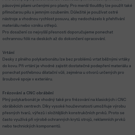
pásovými pilami určenými pro plasty. Pro menší tloušťky lze použít také
přímočarou pilu s jemným ozubením. Důležité je používat ostré
nástroje a vhodnou rychlost posuvu, aby nedocházelo k přehřívání
materiálu nebo vzniku otřepů.
Pro dosažení co nejvyšší přesnosti doporučujeme ponechat
ochrannou fólii na deskách až do dokončení opracování.
Vrtání
Desky z plného polykarbonátu lze bez problémů vrtat běžnými vrtáky
do kovu. Při vrtání je vhodné zajistit dostatečné podepření materiálu a
ponechat potřebnou dilatační vůli, zejména u otvorů určených pro
šroubové spoje v exteriéru.
Frézování a CNC obrábění
Plný polykarbonát je vhodný také pro frézování na klasických i CNC
obráběcích centrech. Díky vysoké houževnatosti umožňuje výrobu
přesných tvarů, výřezů i složitějších konstrukčních prvků. Proto se
často využívá při výrobě ochranných krytů strojů, reklamních prvků
nebo technických komponentů.