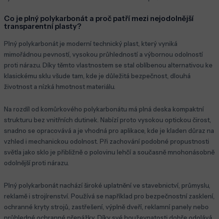
Co je plný polykarbonát a proč patří mezi nejodolnější
transparentní plasty?
Plný polykarbonát je moderní technický plast, který vyniká
mimořádnou pevností, vysokou průhledností a výbornou odolností
proti nárazu. Díky těmto vlastnostem se stal oblíbenou alternativou ke
klasickému sklu všude tam, kde je důležitá bezpečnost, dlouhá
životnost a nízká hmotnost materiálu.
Na rozdíl od komůrkového polykarbonátu má plná deska kompaktní
strukturu bez vnitřních dutinek. Nabízí proto vysokou optickou čirost,
snadno se opracovává a je vhodná pro aplikace, kde je kladen důraz na
vzhled i mechanickou odolnost. Při zachování podobné propustnosti
světla jako sklo je přibližně o polovinu lehčí a současně mnohonásobně
odolnější proti nárazu.
Plný polykarbonát nachází široké uplatnění ve stavebnictví, průmyslu,
reklamě i strojírenství. Používá se například pro bezpečnostní zasklení,
ochranné kryty strojů, zastřešení, výplně dveří, reklamní panely nebo
průhledné ochranné přepážky. Díky své houževnatosti dobře odolává