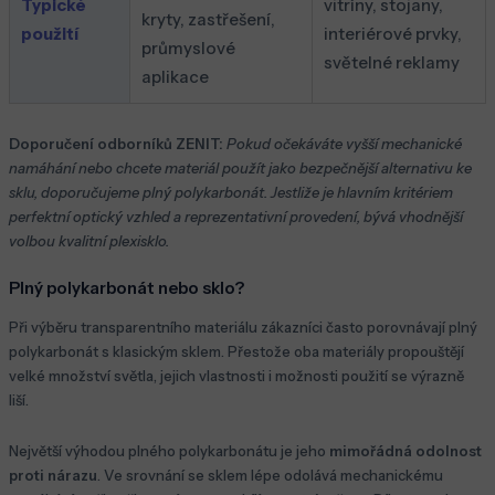
Typické
vitríny, stojany,
kryty, zastřešení,
použití
interiérové prvky,
průmyslové
světelné reklamy
aplikace
Doporučení odborníků ZENIT:
Pokud očekáváte vyšší mechanické
namáhání nebo chcete materiál použít jako bezpečnější alternativu ke
sklu, doporučujeme plný polykarbonát. Jestliže je hlavním kritériem
perfektní optický vzhled a reprezentativní provedení, bývá vhodnější
volbou kvalitní plexisklo.
Plný polykarbonát nebo sklo?
Při výběru transparentního materiálu zákazníci často porovnávají plný
polykarbonát s klasickým sklem. Přestože oba materiály propouštějí
velké množství světla, jejich vlastnosti i možnosti použití se výrazně
liší.
Největší výhodou plného polykarbonátu je jeho
mimořádná odolnost
proti nárazu
. Ve srovnání se sklem lépe odolává mechanickému