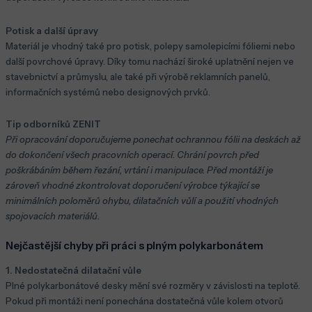
Potisk a další úpravy
Materiál je vhodný také pro potisk, polepy samolepicími fóliemi nebo
další povrchové úpravy. Díky tomu nachází široké uplatnění nejen ve
stavebnictví a průmyslu, ale také při výrobě reklamních panelů,
informačních systémů nebo designových prvků.
Tip odborníků ZENIT
Při opracování doporučujeme ponechat ochrannou fólii na deskách až
do dokončení všech pracovních operací. Chrání povrch před
poškrábáním během řezání, vrtání i manipulace. Před montáží je
zároveň vhodné zkontrolovat doporučení výrobce týkající se
minimálních poloměrů ohybu, dilatačních vůlí a použití vhodných
spojovacích materiálů.
Nejčastější chyby při práci s plným polykarbonátem
1. Nedostatečná dilatační vůle
Plné polykarbonátové desky mění své rozměry v závislosti na teplotě.
Pokud při montáži není ponechána dostatečná vůle kolem otvorů