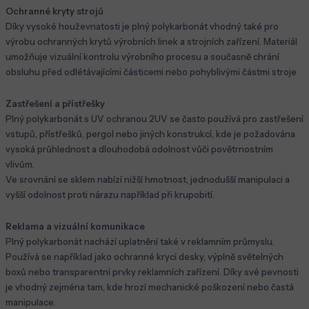
Ochranné kryty strojů
Díky vysoké houževnatosti je plný polykarbonát vhodný také pro
výrobu ochranných krytů výrobních linek a strojních zařízení. Materiál
umožňuje vizuální kontrolu výrobního procesu a současně chrání
obsluhu před odlétávajícími částicemi nebo pohyblivými částmi stroje
Zastřešení a přístřešky
Plný polykarbonát s UV ochranou 2UV se často používá pro zastřešení
vstupů, přístřešků, pergol nebo jiných konstrukcí, kde je požadována
vysoká průhlednost a dlouhodobá odolnost vůči povětrnostním
vlivům.
Ve srovnání se sklem nabízí nižší hmotnost, jednodušší manipulaci a
vyšší odolnost proti nárazu například při krupobití.
Reklama a vizuální komunikace
Plný polykarbonát nachází uplatnění také v reklamním průmyslu.
Používá se například jako ochranné krycí desky, výplně světelných
boxů nebo transparentní prvky reklamních zařízení. Díky své pevnosti
je vhodný zejména tam, kde hrozí mechanické poškození nebo častá
manipulace.