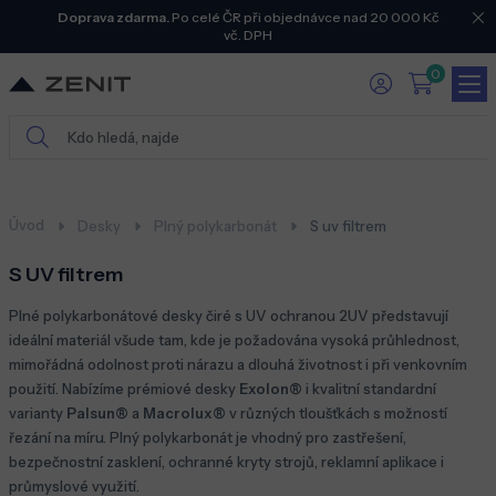
Doprava zdarma.
Po celé ČR při objednávce nad 20 000 Kč
vč. DPH
0
Úvod
Desky
Plný polykarbonát
S uv filtrem
S UV filtrem
Plné polykarbonátové desky čiré s UV ochranou 2UV představují
ideální materiál všude tam, kde je požadována vysoká průhlednost,
mimořádná odolnost proti nárazu a dlouhá životnost i při venkovním
použití. Nabízíme prémiové desky
Exolon®
i kvalitní standardní
varianty
Palsun®
a
Macrolux®
v různých tloušťkách s možností
řezání na míru. Plný polykarbonát je vhodný pro zastřešení,
bezpečnostní zasklení, ochranné kryty strojů, reklamní aplikace i
průmyslové využití.