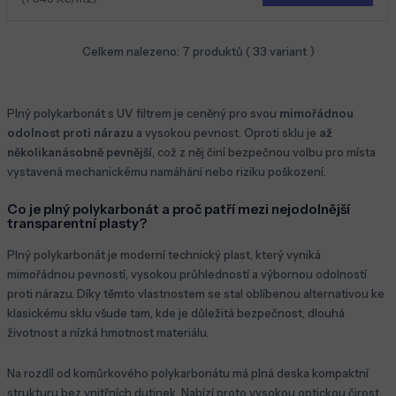
Celkem nalezeno:
7
produktů (
33
variant )
Plný polykarbonát s UV filtrem je ceněný pro svou
mimořádnou
odolnost proti nárazu
a vysokou pevnost. Oproti sklu je
až
několikanásobně pevnější
, což z něj činí bezpečnou volbu pro místa
vystavená mechanickému namáhání nebo riziku poškození.
Co je plný polykarbonát a proč patří mezi nejodolnější
transparentní plasty?
Plný polykarbonát je moderní technický plast, který vyniká
mimořádnou pevností, vysokou průhledností a výbornou odolností
proti nárazu. Díky těmto vlastnostem se stal oblíbenou alternativou ke
klasickému sklu všude tam, kde je důležitá bezpečnost, dlouhá
životnost a nízká hmotnost materiálu.
Na rozdíl od komůrkového polykarbonátu má plná deska kompaktní
strukturu bez vnitřních dutinek. Nabízí proto vysokou optickou čirost,