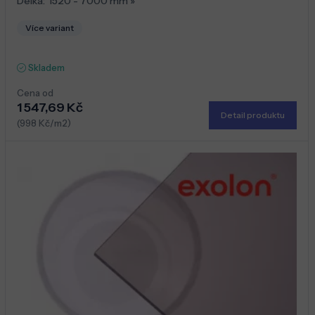
Délka:
1520 - 7000 mm
»
Více variant
Skladem
Cena od
1 547,69 Kč
Detail produktu
(998 Kč/m2)