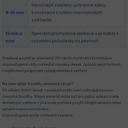
Náročnější zasklení, ochranné stěny,
8–10 mm
konstrukce s vyšším mechanickým
zatížením.
12 mm a
Speciální průmyslové aplikace a projekty s
více
vysokými požadavky na pevnost.
Uvedené použití je orientační. Při návrhu konkrétní konstrukce
doporučujeme vždy zohlednit rozměry desek, způsob jejich kotvení,
rozpětí mezi podporami i předpokládané zatížení.
Na čem výběr tloušťky skutečně závisí?
Při výběru čirých desek z polykarbonátu není rozhodující pouze
samotná tloušťka. Stejný materiál může být pro jednu aplikaci zcela
dostačující, zatímco v jiné bude potřeba použít silnější variantu nebo
upravit nosnou konstrukci.
Doporučujeme proto zohlednit zejména: