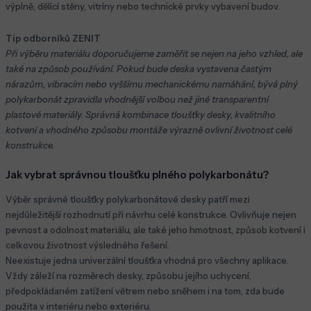
výplně, dělící stěny, vitríny nebo technické prvky vybavení budov.
Tip odborníků ZENIT
Při výběru materiálu doporučujeme zaměřit se nejen na jeho vzhled, ale
také na způsob používání. Pokud bude deska vystavena častým
nárazům, vibracím nebo vyššímu mechanickému namáhání, bývá plný
polykarbonát zpravidla vhodnější volbou než jiné transparentní
plastové materiály. Správná kombinace tloušťky desky, kvalitního
kotvení a vhodného způsobu montáže výrazně ovlivní životnost celé
konstrukce.
Jak vybrat správnou tloušťku plného polykarbonátu?
Výběr správné tloušťky polykarbonátové desky patří mezi
nejdůležitější rozhodnutí při návrhu celé konstrukce. Ovlivňuje nejen
pevnost a odolnost materiálu, ale také jeho hmotnost, způsob kotvení i
celkovou životnost výsledného řešení.
Neexistuje jedna univerzální tloušťka vhodná pro všechny aplikace.
Vždy záleží na rozměrech desky, způsobu jejího uchycení,
předpokládaném zatížení větrem nebo sněhem i na tom, zda bude
použita v interiéru nebo exteriéru.