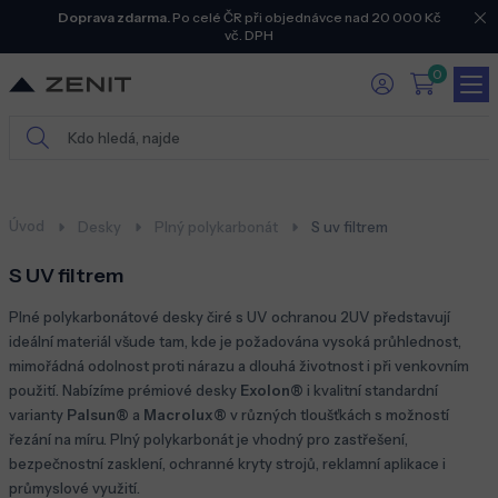
Doprava zdarma.
Po celé ČR při objednávce nad 20 000 Kč
vč. DPH
0
Úvod
Desky
Plný polykarbonát
S uv filtrem
S UV filtrem
Plné polykarbonátové desky čiré s UV ochranou 2UV představují
ideální materiál všude tam, kde je požadována vysoká průhlednost,
mimořádná odolnost proti nárazu a dlouhá životnost i při venkovním
použití. Nabízíme prémiové desky
Exolon®
i kvalitní standardní
varianty
Palsun®
a
Macrolux®
v různých tloušťkách s možností
řezání na míru. Plný polykarbonát je vhodný pro zastřešení,
bezpečnostní zasklení, ochranné kryty strojů, reklamní aplikace i
průmyslové využití.