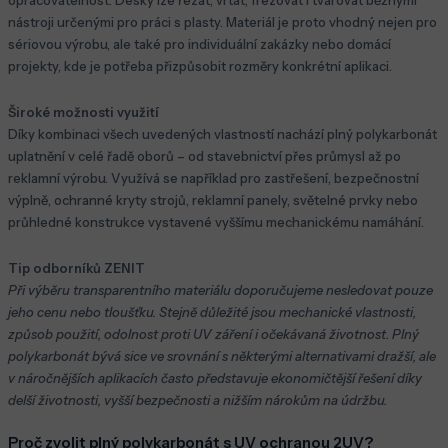
nástroji určenými pro práci s plasty. Materiál je proto vhodný nejen pro
sériovou výrobu, ale také pro individuální zakázky nebo domácí
projekty, kde je potřeba přizpůsobit rozměry konkrétní aplikaci.
Široké možnosti využití
Díky kombinaci všech uvedených vlastností nachází plný polykarbonát
uplatnění v celé řadě oborů – od stavebnictví přes průmysl až po
reklamní výrobu. Využívá se například pro zastřešení, bezpečnostní
výplně, ochranné kryty strojů, reklamní panely, světelné prvky nebo
průhledné konstrukce vystavené vyššímu mechanickému namáhání.
Tip odborníků ZENIT
Při výběru transparentního materiálu doporučujeme nesledovat pouze
jeho cenu nebo tloušťku. Stejně důležité jsou mechanické vlastnosti,
způsob použití, odolnost proti UV záření i očekávaná životnost. Plný
polykarbonát bývá sice ve srovnání s některými alternativami dražší, ale
v náročnějších aplikacích často představuje ekonomičtější řešení díky
delší životnosti, vyšší bezpečnosti a nižším nárokům na údržbu.
Proč zvolit plný polykarbonát s UV ochranou 2UV?