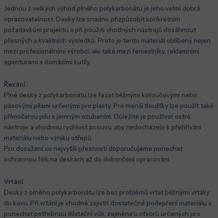
Jednou z velkých výhod plného polykarbonátu je jeho velmi dobrá
opracovatelnost. Desky lze snadno přizpůsobit konkrétním
požadavkům projektu a při použití vhodných nástrojů dosáhnout
přesných a kvalitních výsledků. Proto je tento materiál oblíbený nejen
mezi profesionálními výrobci, ale také mezi řemeslníky, reklamními
agenturami a domácími kutily.
Řezání
Plné desky z polykarbonátu lze řezat běžnými kotoučovými nebo
pásovými pilami určenými pro plasty. Pro menší tloušťky lze použít také
přímočarou pilu s jemným ozubením. Důležité je používat ostré
nástroje a vhodnou rychlost posuvu, aby nedocházelo k přehřívání
materiálu nebo vzniku otřepů.
Pro dosažení co nejvyšší přesnosti doporučujeme ponechat
ochrannou fólii na deskách až do dokončení opracování.
Vrtání
Desky z plného polykarbonátu lze bez problémů vrtat běžnými vrtáky
do kovu. Při vrtání je vhodné zajistit dostatečné podepření materiálu a
ponechat potřebnou dilatační vůli, zejména u otvorů určených pro