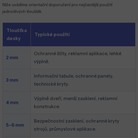
Níže uvádíme orientační doporučení pro nejčastější použití
jednotlivých tlouštěk.
Tloušťka
Typické použití
desky
Ochranné štíty, reklamní aplikace, lehké
2 mm
výplně.
Informační tabule, ochranné panely,
3 mm
technické kryty.
Výplně dveří, menší zasklení, reklamní
4 mm
konstrukce.
Bezpečnostní zasklení, ochranné kryty
5–6 mm
strojů, průmyslové aplikace.