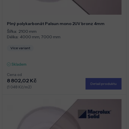
Plný polykarbonát Palsun mono 2UV bronz 4mm
Šířka:
2100 mm
Délka:
4000 mm
,
7000 mm
Více variant
Skladem
Cena od
8 802,02 Kč
Detail produktu
(1 048 Kč/m2)