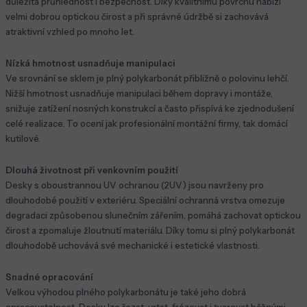
důležitá průhlednost i bezpečnost. Díky kvalitnímu povrchu nabízí
velmi dobrou optickou čirost a při správné údržbě si zachovává
atraktivní vzhled po mnoho let.
Nízká hmotnost usnadňuje manipulaci
Ve srovnání se sklem je plný polykarbonát přibližně o polovinu lehčí.
Nižší hmotnost usnadňuje manipulaci během dopravy i montáže,
snižuje zatížení nosných konstrukcí a často přispívá ke zjednodušení
celé realizace. To ocení jak profesionální montážní firmy, tak domácí
kutilové.
Dlouhá životnost při venkovním použití
Desky s oboustrannou UV ochranou (2UV) jsou navrženy pro
dlouhodobé použití v exteriéru. Speciální ochranná vrstva omezuje
degradaci způsobenou slunečním zářením, pomáhá zachovat optickou
čirost a zpomaluje žloutnutí materiálu. Díky tomu si plný polykarbonát
dlouhodobě uchovává své mechanické i estetické vlastnosti.
Snadné opracování
Velkou výhodou plného polykarbonátu je také jeho dobrá
opracovatelnost. Desky lze řezat, vrtat, frézovat i tvarovat běžnými