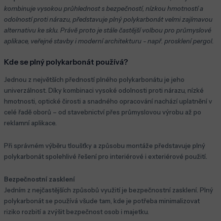
kombinuje vysokou průhlednost s bezpečností, nízkou hmotností a
odolností proti nárazu, představuje plný polykarbonát velmi zajímavou
alternativu ke sklu. Právě proto je stále častější volbou pro průmyslové
aplikace, veřejné stavby i moderní architekturu - např. prosklení pergol.
Kde se plný polykarbonát používá?
Jednou z největších předností plného polykarbonátu je jeho
univerzálnost. Díky kombinaci vysoké odolnosti proti nárazu, nízké
hmotnosti, optické čirosti a snadného opracování nachází uplatnění v
celé řadě oborů – od stavebnictví přes průmyslovou výrobu až po
reklamní aplikace.
Při správném výběru tloušťky a způsobu montáže představuje plný
polykarbonát spolehlivé řešení pro interiérové i exteriérové použití.
Bezpečnostní zasklení
Jedním z nejčastějších způsobů využití je bezpečnostní zasklení. Plný
polykarbonát se používá všude tam, kde je potřeba minimalizovat
riziko rozbití a zvýšit bezpečnost osob i majetku.