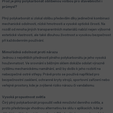
Proč je plný polykarbonát oblíbenou volbou pro stavebnictví i
průmysl?
Plný polykarbonát si získal oblibu především díky jedinečné kombinaci
mechanické odolnosti, nízké hmotnosti a vysoké optické čirosti. Na
rozdíl od mnoha jiných transparentních materiálů nabízí nejen výborné
estetické vlastnosti, ale také dlouhou životnost a vysokou bezpečnost
při každodenním používání.
Mimořádná odolnost proti nárazu
Jednou z největších předností plného polykarbonátu je jeho vysoká
houževnatost. Ve srovnání s běžným sklem dokáže odolat výrazně
vyššímu mechanickému namáhání, aniž by došlo k jeho rozbití na
nebezpečné ostré střepy. Právě proto se používá například pro
bezpečnostní zasklení, ochranné kryty strojů, sportovní zařízení nebo
veřejné prostory, kde je zvýšené riziko nárazu či vandalismu.
Vysoká propustnost světla
Čirý plný polykarbonát propouští velké množství denního světla, a
proto představuje vhodnou alternativu ke sklu v aplikacích, kde je