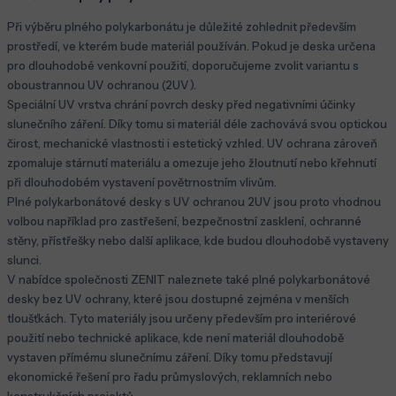
Při výběru plného polykarbonátu je důležité zohlednit především
prostředí, ve kterém bude materiál používán. Pokud je deska určena
pro dlouhodobé venkovní použití, doporučujeme zvolit variantu s
oboustrannou UV ochranou (2UV).
Speciální UV vrstva chrání povrch desky před negativními účinky
slunečního záření. Díky tomu si materiál déle zachovává svou optickou
čirost, mechanické vlastnosti i estetický vzhled. UV ochrana zároveň
zpomaluje stárnutí materiálu a omezuje jeho žloutnutí nebo křehnutí
při dlouhodobém vystavení povětrnostním vlivům.
Plné polykarbonátové desky s UV ochranou 2UV jsou proto vhodnou
volbou například pro zastřešení, bezpečnostní zasklení, ochranné
stěny, přístřešky nebo další aplikace, kde budou dlouhodobě vystaveny
slunci.
V nabídce společnosti ZENIT naleznete také plné polykarbonátové
desky bez UV ochrany, které jsou dostupné zejména v menších
tloušťkách. Tyto materiály jsou určeny především pro interiérové
použití nebo technické aplikace, kde není materiál dlouhodobě
vystaven přímému slunečnímu záření. Díky tomu představují
ekonomické řešení pro řadu průmyslových, reklamních nebo
konstrukčních projektů.