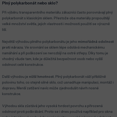
Plný polykarbonát nebo sklo?
Při výběru transparentního materiálu zákazníci často porovnávají plný
polykarbonát s klasickým sklem. Přestože oba materiály propouštějí
velké množství světla, jejich vlastnosti i možnosti použití se výrazně
liší.
Největší výhodou plného polykarbonátu je jeho
mimořádná odolnost
proti nárazu
. Ve srovnání se sklem lépe odolává mechanickému
namáhání a při poškození se nerozbíjí na ostré střepy. Díky tomu je
vhodný všude tam, kde je důležitá bezpečnost osob nebo vyšší
odolnost celé konstrukce.
Další výhodou je
nižší hmotnost
. Plný polykarbonát váží přibližně
polovinu toho, co stejně silné sklo, což usnadňuje manipulaci, montáž i
dopravu. Menší zatížení navíc může zjednodušit návrh nosné
konstrukce.
Výhodou skla zůstává jeho vysoká tvrdost povrchu a přirozená
odolnost proti poškrábání. Proto se i dnes používá například pro okna