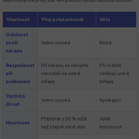
nebo interiérové prvky, kde není prioritou vysoká nárazová odolnost.
Vlastnost
Plný polykarbonát
Sklo
Odolnost
proti
Velmi vysoká
Nízká
nárazu
Bezpečnost
Při nárazu se obvykle
Při rozbití
při
nerozbíjí na ostré
vznikají ostré
poškození
střepy
střepy
Optická
Velmi vysoká
Vynikající
čirost
Přibližně o 50 % nižší
Vyšší
Hmotnost
než stejně silné sklo
hmotnost