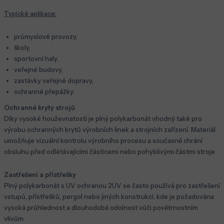
Typické aplikace:
průmyslové provozy,
školy,
sportovní haly,
veřejné budovy,
zastávky veřejné dopravy,
ochranné přepážky.
Ochranné kryty strojů
Díky vysoké houževnatosti je plný polykarbonát vhodný také pro
výrobu ochranných krytů výrobních linek a strojních zařízení. Materiál
umožňuje vizuální kontrolu výrobního procesu a současně chrání
obsluhu před odlétávajícími částicemi nebo pohyblivými částmi stroje
Zastřešení a přístřešky
Plný polykarbonát s UV ochranou 2UV se často používá pro zastřešení
vstupů, přístřešků, pergol nebo jiných konstrukcí, kde je požadována
vysoká průhlednost a dlouhodobá odolnost vůči povětrnostním
vlivům.