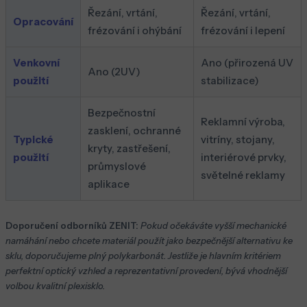
Řezání, vrtání,
Řezání, vrtání,
Opracování
frézování i ohýbání
frézování i lepení
Venkovní
Ano (přirozená UV
Ano (2UV)
použití
stabilizace)
Bezpečnostní
Reklamní výroba,
zasklení, ochranné
Typické
vitríny, stojany,
kryty, zastřešení,
použití
interiérové prvky,
průmyslové
světelné reklamy
aplikace
Doporučení odborníků ZENIT:
Pokud očekáváte vyšší mechanické
namáhání nebo chcete materiál použít jako bezpečnější alternativu ke
sklu, doporučujeme plný polykarbonát. Jestliže je hlavním kritériem
perfektní optický vzhled a reprezentativní provedení, bývá vhodnější
volbou kvalitní plexisklo.