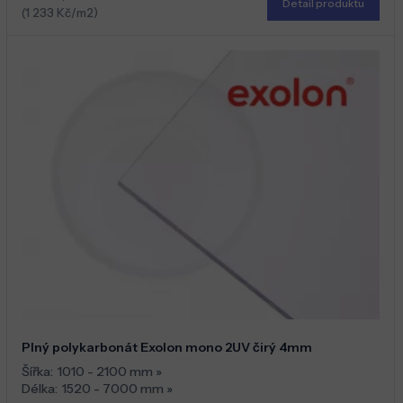
Detail produktu
(1 233 Kč/m2)
Plný polykarbonát Exolon mono 2UV čirý 4mm
Šířka:
1010 - 2100 mm
»
Délka:
1520 - 7000 mm
»