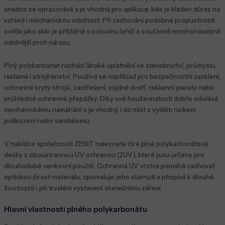
snadno se opracovává a je vhodná pro aplikace, kde je kladen důraz na
vzhled i mechanickou odolnost. Při zachování podobné propustnosti
světla jako sklo je přibližně o polovinu lehčí a současně mnohonásobně
odolnější proti nárazu.
Plný polykarbonát nachází široké uplatnění ve stavebnictví, průmyslu,
reklamě i strojírenství. Používá se například pro bezpečnostní zasklení,
ochranné kryty strojů, zastřešení, výplně dveří, reklamní panely nebo
průhledné ochranné přepážky. Díky své houževnatosti dobře odolává
mechanickému namáhání a je vhodný i do míst s vyšším rizikem
poškození nebo vandalismu.
V nabídce společnosti ZENIT naleznete čiré plné polykarbonátové
desky s oboustrannou UV ochranou (2UV), které jsou určeny pro
dlouhodobé venkovní použití. Ochranná UV vrstva pomáhá zachovat
optickou čirost materiálu, zpomaluje jeho stárnutí a přispívá k dlouhé
životnosti i při trvalém vystavení slunečnímu záření.
Hlavní vlastnosti plného polykarbonátu