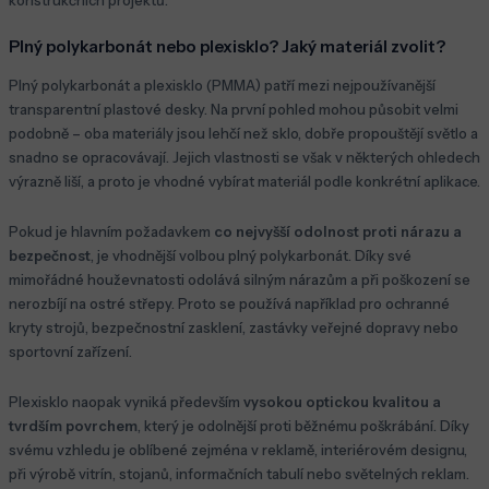
Plný polykarbonát nebo plexisklo? Jaký materiál zvolit?
Plný polykarbonát a plexisklo (PMMA) patří mezi nejpoužívanější
transparentní plastové desky. Na první pohled mohou působit velmi
podobně – oba materiály jsou lehčí než sklo, dobře propouštějí světlo a
snadno se opracovávají. Jejich vlastnosti se však v některých ohledech
výrazně liší, a proto je vhodné vybírat materiál podle konkrétní aplikace.
Pokud je hlavním požadavkem
co nejvyšší odolnost proti nárazu a
bezpečnost
, je vhodnější volbou plný polykarbonát. Díky své
mimořádné houževnatosti odolává silným nárazům a při poškození se
nerozbíjí na ostré střepy. Proto se používá například pro ochranné
kryty strojů, bezpečnostní zasklení, zastávky veřejné dopravy nebo
sportovní zařízení.
Plexisklo naopak vyniká především
vysokou optickou kvalitou a
tvrdším povrchem
, který je odolnější proti běžnému poškrábání. Díky
svému vzhledu je oblíbené zejména v reklamě, interiérovém designu,
při výrobě vitrín, stojanů, informačních tabulí nebo světelných reklam.