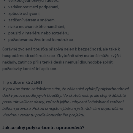
velikost jednotlivých desek,
vzdálenost mezi podpěrami,
způsob uchycení,
zatížení větrem a sněhem,
riziko mechanického namáhání,
použití v interiéru nebo exteriéru,
požadovanou životnost konstrukce.
Správně zvolená tloušťka přispívá nejen k bezpečnosti, ale také k
hospodárnosti celé realizace. Zbytečně silný materiál může zvýšit
náklady, zatímco příliš tenká deska nemusí dlouhodobě splnit
požadavky konkrétní aplikace.
Tip odborníků ZENIT
V praxi se často setkáváme s tím, že zákazníci vybírají polykarbonátové
desky pouze podle jejich tloušťky. Ve skutečnosti je ale stejně důležité
posoudit velikost desky, způsob jejího uchycení i očekávané zatížení
během provozu. Pokud si nejste výběrem jistí, rádi vám doporučíme
vhodnou variantu podle konkrétního projektu.
Jak se plný polykarbonát opracovává?