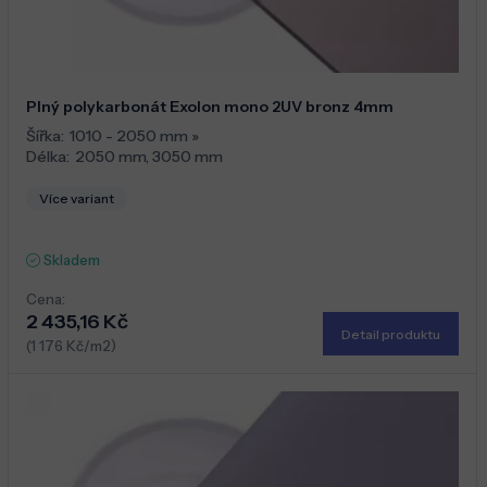
Plný polykarbonát Exolon mono 2UV bronz 4mm
Šířka:
1010 - 2050 mm
»
Délka:
2050 mm
,
3050 mm
Více variant
Skladem
Cena:
2 435,16 Kč
Detail produktu
(1 176 Kč/m2)