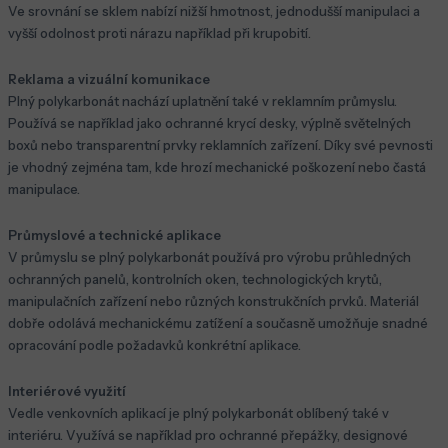
Ve srovnání se sklem nabízí nižší hmotnost, jednodušší manipulaci a
vyšší odolnost proti nárazu například při krupobití.
Reklama a vizuální komunikace
Plný polykarbonát nachází uplatnění také v reklamním průmyslu.
Používá se například jako ochranné krycí desky, výplně světelných
boxů nebo transparentní prvky reklamních zařízení. Díky své pevnosti
je vhodný zejména tam, kde hrozí mechanické poškození nebo častá
manipulace.
Průmyslové a technické aplikace
V průmyslu se plný polykarbonát používá pro výrobu průhledných
ochranných panelů, kontrolních oken, technologických krytů,
manipulačních zařízení nebo různých konstrukčních prvků. Materiál
dobře odolává mechanickému zatížení a současně umožňuje snadné
opracování podle požadavků konkrétní aplikace.
Interiérové využití
Vedle venkovních aplikací je plný polykarbonát oblíbený také v
interiéru. Využívá se například pro ochranné přepážky, designové