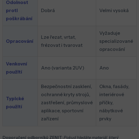
Odolnost
proti
Dobrá
Velmi vysoká
poškrábání
Vyžaduje
Lze řezat, vrtat,
Opracování
specializované
frézovat i tvarovat
opracování
Venkovní
Ano (varianta 2UV)
Ano
použití
Bezpečnostní zasklení,
Okna, fasády,
ochranné kryty strojů,
interiérové
Typické
zastřešení, průmyslové
příčky,
použití
aplikace, sportovní
nábytkové
zařízení
prvky
Doporučení odborníků ZENIT:
Pokud hledáte materiál, který