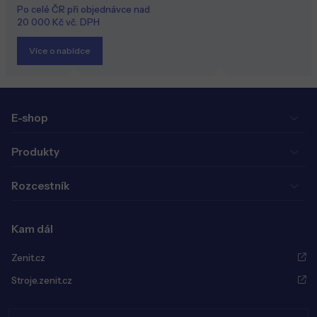
Po celé ČR při objednávce nad
20 000 Kč vč. DPH
Více o nabídce
E-shop
Produkty
Rozcestník
Kam dál
Zenit.cz
Stroje.zenit.cz