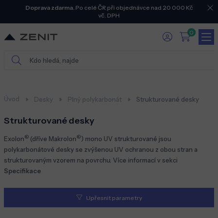
Doprava zdarma.
Po celé ČR při objednávce nad 20 000 Kč
vč. DPH
0
Úvod
Desky
Plný polykarbonát
Strukturované desky
Strukturované desky
®
®
Exolon
(dříve Makrolon
) mono UV strukturované jsou
polykarbonátové desky se zvýšenou UV ochranou z obou stran a
strukturovaným vzorem na povrchu. Více informací v sekci
Specifikace
Upřesnit parametry