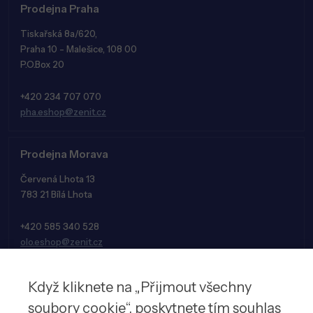
Prodejna Praha
Tiskařská 8a/620,
Praha 10 - Malešice, 108 00
P.O.Box 20
+420 234 707 070
pha.eshop@zenit.cz
Prodejna Morava
Červená Lhota 13
783 21 Bílá Lhota
+420 585 340 528
olo.eshop@zenit.cz
Když kliknete na „Přijmout všechny
soubory cookie“, poskytnete tím souhlas