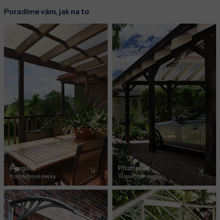
Poradíme vám, jak na to
Pergola
Přístřešek
Komůrkové desky
Trapézové desky