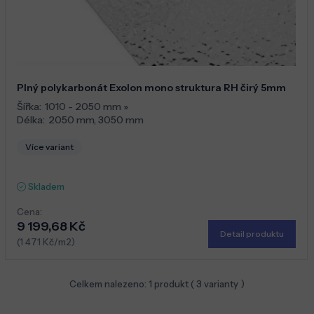
Plný polykarbonát Exolon mono struktura RH čirý 5mm
Šířka:
1010 - 2050 mm
»
Délka:
2050 mm
,
3050 mm
Více variant
Skladem
Cena:
9 199,68 Kč
Detail produktu
(1 471 Kč/m2)
Celkem nalezeno:
1
produkt (
3
varianty )