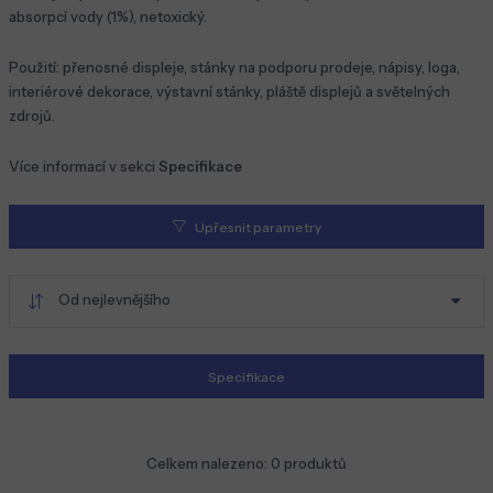
absorpcí vody (1%), netoxický.
Použití: přenosné displeje, stánky na podporu prodeje, nápisy, loga,
interiérové dekorace, výstavní stánky, pláště displejů a světelných
zdrojů.
Více informací v sekci
Specifikace
Upřesnit parametry
Od nejlevnějšího
Specifikace
Celkem nalezeno:
0
produktů