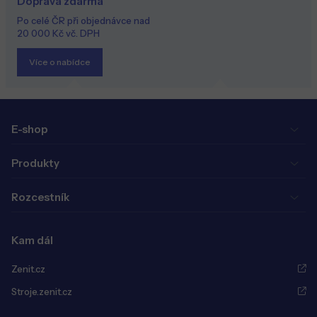
Doprava zdarma
Po celé ČR při objednávce nad
20 000 Kč vč. DPH
Více o nabídce
E-shop
Produkty
Rozcestník
Kam dál
Zenit.cz
Stroje.zenit.cz