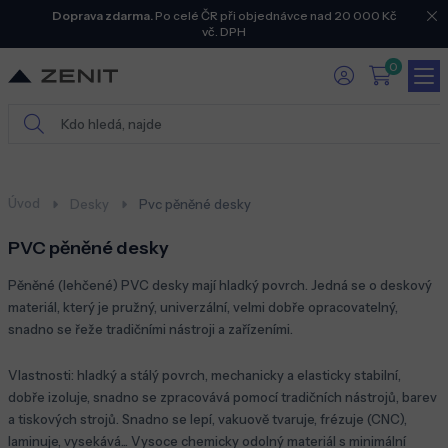
Doprava zdarma.
Po celé ČR při objednávce nad 20 000 Kč
vč. DPH
0
Úvod
Desky
Pvc pěněné desky
PVC pěněné desky
Pěněné (lehčené) PVC desky mají hladký povrch. Jedná se o deskový
materiál, který je pružný, univerzální, velmi dobře opracovatelný,
snadno se řeže tradičními nástroji a zařízeními.
Vlastnosti: hladký a stálý povrch, mechanicky a elasticky stabilní,
dobře izoluje, snadno se zpracovává pomocí tradičních nástrojů, barev
a tiskových strojů. Snadno se lepí, vakuově tvaruje, frézuje (CNC),
laminuje, vysekává... Vysoce chemicky odolný materiál s minimální