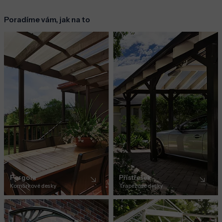
Poradíme vám, jak na to
Pergola
Přístřešek
Komůrkové desky
Trapézové desky