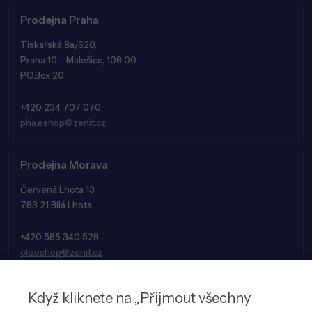
Prodejna Praha
Tiskařská 8a/620,
Praha 10 - Malešice, 108 00
P.O.Box 20
+420 234 707 070
pha.eshop@zenit.cz
Prodejna Morava
Červená Lhota 13
783 21 Bílá Lhota
+420 585 340 528
olo.eshop@zenit.cz
Když kliknete na „Přijmout všechny