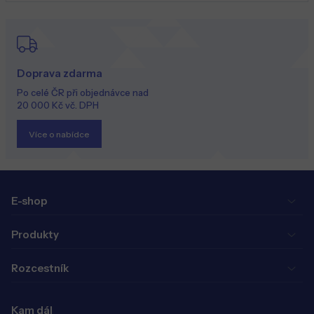
Doprava zdarma
Po celé ČR při objednávce nad
20 000 Kč vč. DPH
Více o nabídce
E-shop
Produkty
Rozcestník
Kam dál