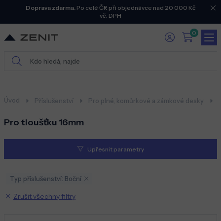
Doprava zdarma.
Po celé ČR při objednávce nad 20 000 Kč
vč. DPH
0
Úvod
Příslušenství
Pro plné, komůrkové a zámkové desky
Pro tloušťku 16mm
Upřesnit parametry
Typ příslušenství: Boční
Zrušit všechny filtry