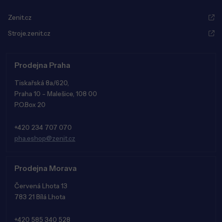
Zenit.cz
Stroje.zenit.cz
Prodejna Praha
Tiskařská 8a/620,
Praha 10 - Malešice, 108 00
P.O.Box 20
+420 234 707 070
pha.eshop@zenit.cz
Prodejna Morava
Červená Lhota 13
783 21 Bílá Lhota
+420 585 340 528