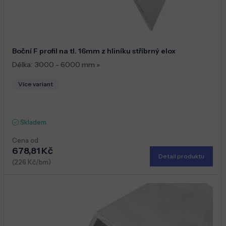
Boční F profil na tl. 16mm z hliníku stříbrný elox
Délka:
3000 - 6000 mm
»
Více variant
Skladem
Cena od
678,81 Kč
Detail produktu
(226 Kč/bm)