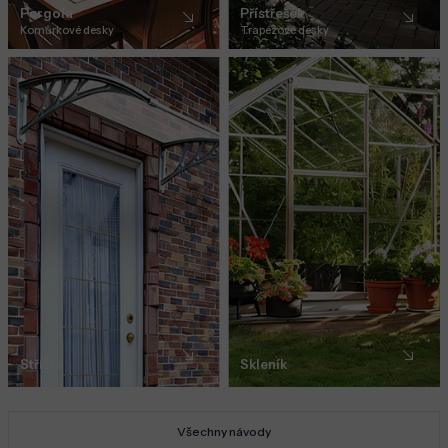
Pergola
Přístřešek
Komůrkové desky
Trapézové desky
Stříška
Skleník
Všechny návody