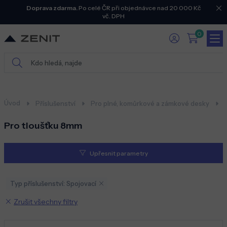
Doprava zdarma.
Po celé ČR při objednávce nad 20 000 Kč
vč. DPH
0
Úvod
Příslušenství
Pro plné, komůrkové a zámkové desky
Pro tloušťku 8mm
Upřesnit parametry
Typ příslušenství: Spojovací
Zrušit všechny filtry