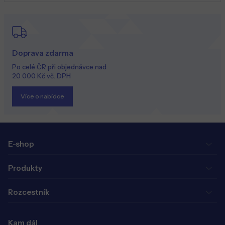
Doprava zdarma
Po celé ČR při objednávce nad
20 000 Kč vč. DPH
Více o nabídce
E-shop
Produkty
Rozcestník
Kam dál