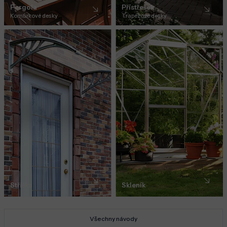
Pergola
Přístřešek
Komůrkové desky
Trapézové desky
Stříška
Skleník
Všechny návody