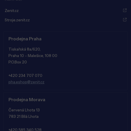
Zenit.cz
Stroje.zenit.cz
Prodejna Praha
Tiskařská 8a/620,
Praha 10 - Malešice, 108 00
P.O.Box 20
+420 234 707 070
pha.eshop@zenit.cz
Prodejna Morava
Červená Lhota 13
783 21 Bílá Lhota
+420 585 340 528