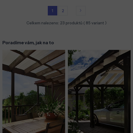
1
2
Celkem nalezeno:
23
produktů (
85
variant )
Poradíme vám, jak na to