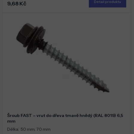
Detail produktu
9,68 Kč
Šroub FAST – vrut do dřeva tmavě hnědý (RAL 8019) 6,5
mm
Délka:
50 mm
,
70 mm