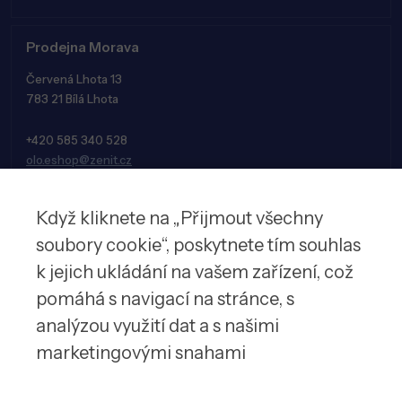
Prodejna Morava
Červená Lhota 13
783 21 Bílá Lhota
+420 585 340 528
olo.eshop@zenit.cz
Když kliknete na „Přijmout všechny
soubory cookie“, poskytnete tím souhlas
k jejich ukládání na vašem zařízení, což
pomáhá s navigací na stránce, s
analýzou využití dat a s našimi
marketingovými snahami
© 2026 Zenit spol. s r.o.