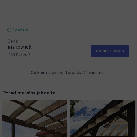
Skladem
Cena:
861,52 Kč
Detail produktu
(431 Kč/bm)
Celkem nalezeno:
1
produkt (
1
varianta )
Poradíme vám, jak na to