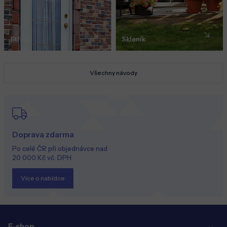
Stříška
Skleník
Všechny návody
Doprava zdarma
Po celé ČR při objednávce nad
20 000 Kč vč. DPH
Více o nabídce
E-shop