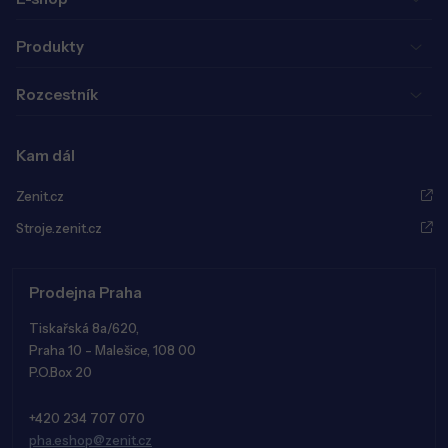
Produkty
Rozcestník
Kam dál
Zenit.cz
Stroje.zenit.cz
Prodejna Praha
Tiskařská 8a/620,
Praha 10 - Malešice, 108 00
P.O.Box 20
+420 234 707 070
pha.eshop@zenit.cz