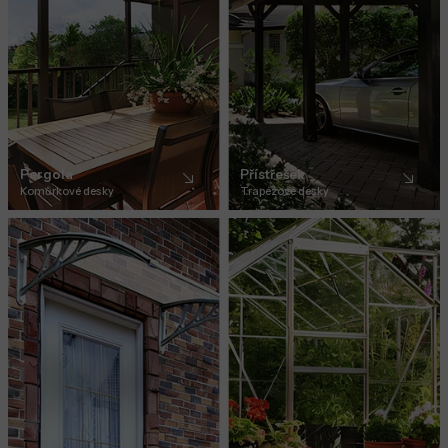
Pergola
Přístřešek
Komůrkové desky
Trapézové desky