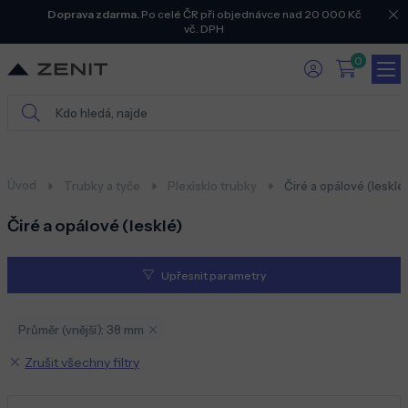
Doprava zdarma.
Po celé ČR při objednávce nad 20 000 Kč
vč. DPH
0
Úvod
Trubky a tyče
Plexisklo trubky
Čiré a opálové (lesklé
Čiré a opálové (lesklé)
Upřesnit parametry
Průměr (vnější): 38 mm
Zrušit všechny filtry