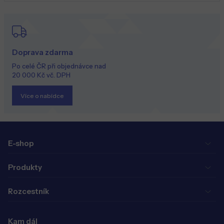
Doprava zdarma
Po celé ČR při objednávce nad
20 000 Kč vč. DPH
Více o nabídce
E-shop
Produkty
Rozcestník
Kam dál