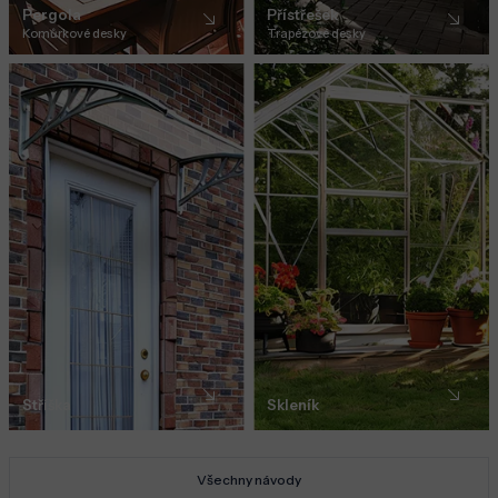
Pergola
Přístřešek
Komůrkové desky
Trapézové desky
Stříška
Skleník
Všechny návody