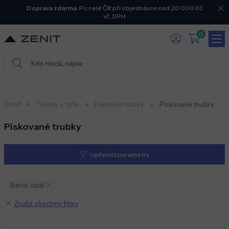
Doprava zdarma.
Po celé ČR při objednávce nad 20 000 Kč
vč. DPH
0
Úvod
Trubky a tyče
Plexisklo trubky
Pískované trubky
Pískované trubky
Upřesnit parametry
Barva: opál
Zrušit všechny filtry