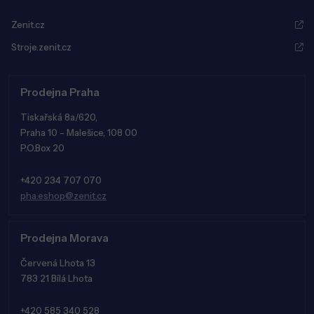
Zenit.cz
Stroje.zenit.cz
Prodejna Praha
Tiskařská 8a/620,
Praha 10 - Malešice, 108 00
P.O.Box 20
+420 234 707 070
pha.eshop@zenit.cz
Prodejna Morava
Červená Lhota 13
783 21 Bílá Lhota
+420 585 340 528