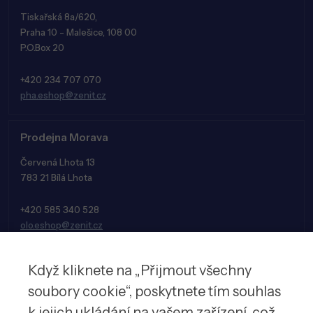
Tiskařská 8a/620,
Praha 10 - Malešice, 108 00
P.O.Box 20
+420 234 707 070
pha.eshop@zenit.cz
Prodejna Morava
Červená Lhota 13
783 21 Bílá Lhota
+420 585 340 528
olo.eshop@zenit.cz
Když kliknete na „Přijmout všechny
soubory cookie“, poskytnete tím souhlas
k jejich ukládání na vašem zařízení, což