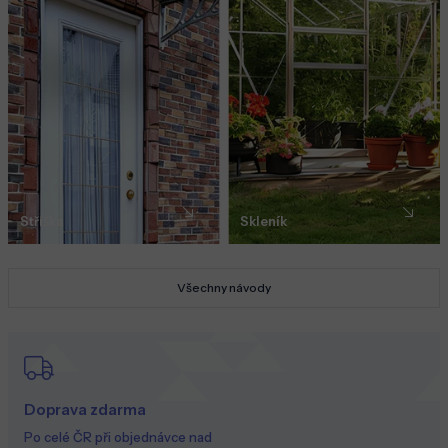
Stříška
Skleník
Všechny návody
Doprava zdarma
Po celé ČR při objednávce nad