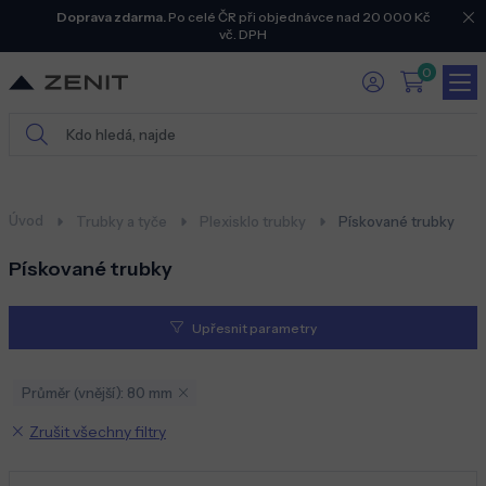
Doprava zdarma.
Po celé ČR při objednávce nad 20 000 Kč
vč. DPH
0
Úvod
Trubky a tyče
Plexisklo trubky
Pískované trubky
Pískované trubky
Upřesnit parametry
Průměr (vnější): 80 mm
Zrušit všechny filtry