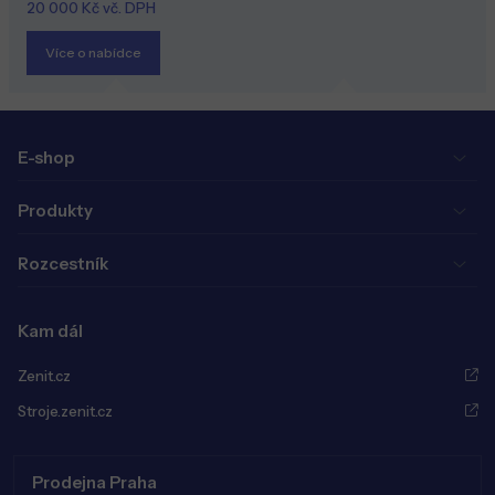
20 000 Kč vč. DPH
Více o nabídce
E-shop
Produkty
Rozcestník
Kam dál
Zenit.cz
Stroje.zenit.cz
Prodejna Praha