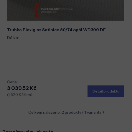
Trubka Plexiglas Satinice 80/74 opál WD300 DF
Délka:
Cena:
3 039,52 Kč
Detail produktu
(1 520 Kč/bm)
Celkem nalezeno:
2
produkty (
1
varianta )
Poradíme vám, jak na to