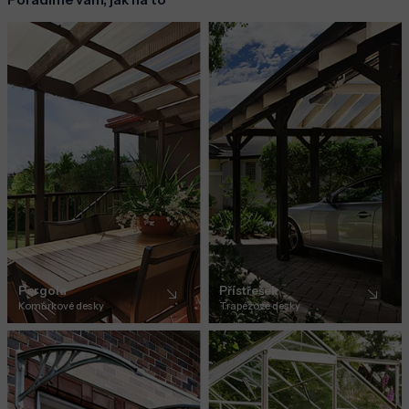
Pergola
Přístřešek
Komůrkové desky
Trapézové desky