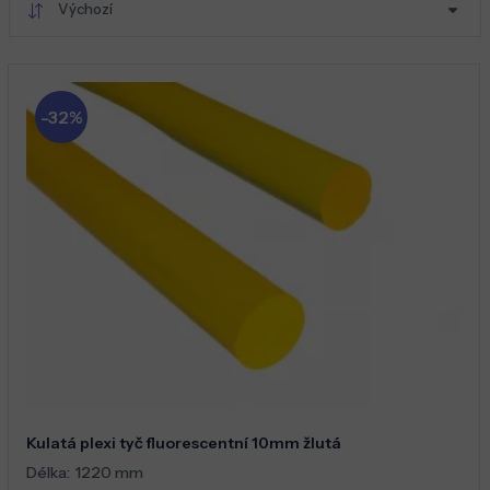
Výchozí
-32%
Kulatá plexi tyč fluorescentní 10mm žlutá
Délka:
1220 mm