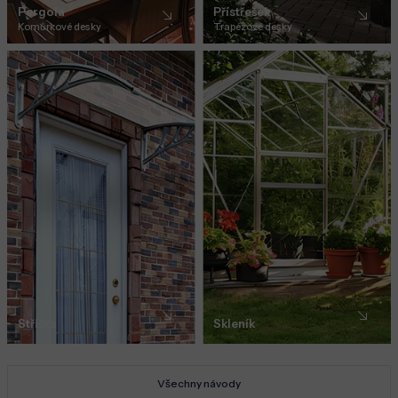
Pergola
Přístřešek
Komůrkové desky
Trapézové desky
Stříška
Skleník
Všechny návody