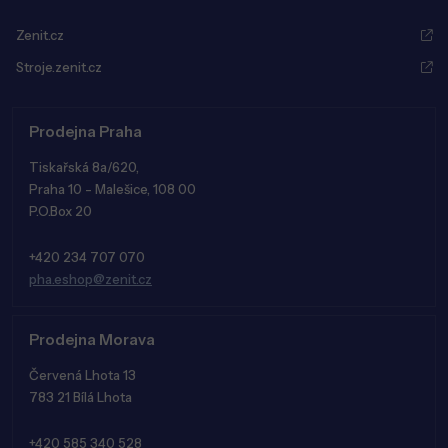
Zenit.cz
Stroje.zenit.cz
Prodejna Praha
Tiskařská 8a/620,
Praha 10 - Malešice, 108 00
P.O.Box 20
+420 234 707 070
pha.eshop@zenit.cz
Prodejna Morava
Červená Lhota 13
783 21 Bílá Lhota
+420 585 340 528