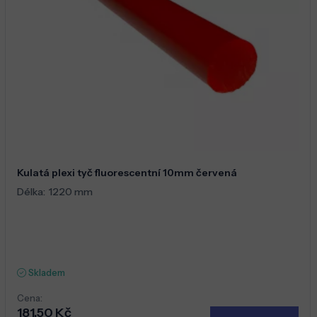
Kulatá plexi tyč fluorescentní 10mm červená
Délka:
1220 mm
Skladem
Cena:
181,50 Kč