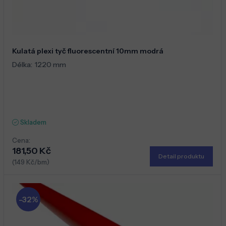
Kulatá plexi tyč fluorescentní 10mm modrá
Délka:
1220 mm
Skladem
Cena:
181,50 Kč
Detail produktu
(149 Kč/bm)
-32%