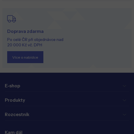
Doprava zdarma
Po celé ČR při objednávce nad
20 000 Kč vč. DPH
Více o nabídce
E-shop
Produkty
Rozcestník
Kam dál