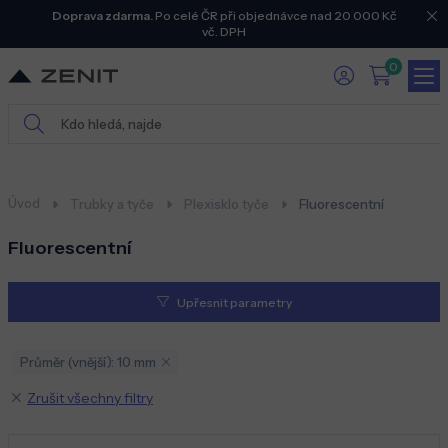
Doprava zdarma.
Po celé ČR při objednávce nad 20 000 Kč
vč. DPH
0
Úvod
Trubky a tyče
Plexisklo tyče
Fluorescentní
Fluorescentní
Upřesnit parametry
Průměr (vnější): 10 mm
Zrušit všechny filtry