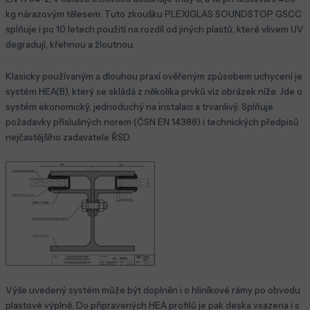
kg nárazovým tělesem. Tuto zkoušku PLEXIGLAS SOUNDSTOP GSCC
splňuje i po 10 letech použití na rozdíl od jiných plastů, které vlivem UV
degradují, křehnou a žloutnou.
Klasicky používaným a dlouhou praxí ověřeným způsobem uchycení je
systém HEA(B), který se skládá z několika prvků viz obrázek níže. Jde o
systém ekonomický, jednoduchý na instalaci a trvanlivý. Splňuje
požadavky příslušných norem (ČSN EN 14388) i technických předpisů
nejčastějšího zadavatele ŘSD.
Výše uvedený systém může být doplněn i o hliníkové rámy po obvodu
plastové výplně. Do připravených HEA profilů je pak deska vsazena i s