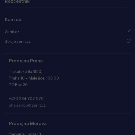
Rozcestník
Kam dál
Zenit.cz
Stroje.zenit.cz
Prodejna Praha
Tiskařská 8a/620,
Praha 10 - Malešice, 108 00
P.O.Box 20
+420 234 707 070
pha.eshop@zenit.cz
Prodejna Morava
Červená Lhota 13