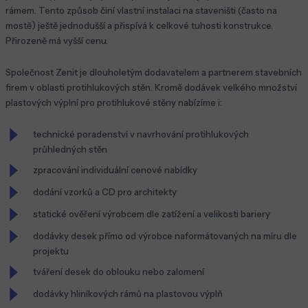
rámem. Tento způsob činí vlastní instalaci na staveništi (často na
mostě) ještě jednodušší a přispívá k celkové tuhosti konstrukce.
Přirozeně má vyšší cenu.
Společnost Zenit je dlouholetým dodavatelem a partnerem stavebních
firem v oblasti protihlukových stěn. Kromě dodávek velkého množství
plastových výplní pro protihlukové stěny nabízíme i:
technické poradenství v navrhování protihlukových
průhledných stěn
zpracování individuální cenové nabídky
dodání vzorků a CD pro architekty
statické ověření výrobcem dle zatížení a velikosti bariery
dodávky desek přímo od výrobce naformátovaných na míru dle
projektu
tváření desek do oblouku nebo zalomení
dodávky hliníkových rámů na plastovou výplň