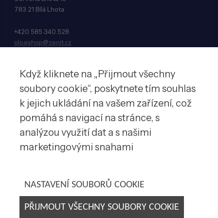
783 21 Bílá Lhota
+420 585 340 528
olo.eshop@zenit.cz
Když kliknete na „Přijmout všechny
soubory cookie“, poskytnete tím souhlas
k jejich ukládání na vašem zařízení, což
pomáhá s navigací na stránce, s
analýzou využití dat a s našimi
marketingovými snahami
© 2026 Zenit spol. s r.o.
NASTAVENÍ SOUBORŮ COOKIE
PŘIJMOUT VŠECHNY SOUBORY COOKIE
Tvorba webových stránek by
E-SOLUTIONS