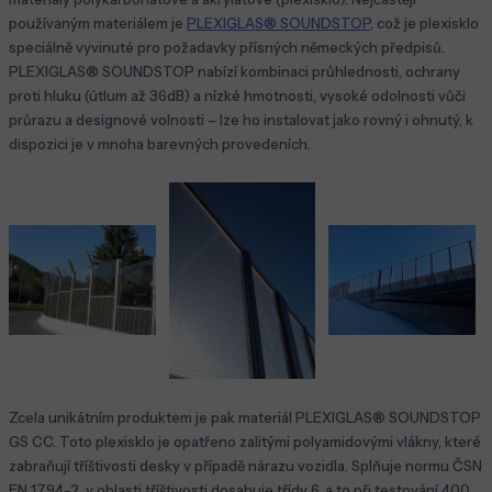
používaným materiálem je
PLEXIGLAS® SOUNDSTOP
, což je plexisklo
speciálně vyvinuté pro požadavky přísných německých předpisů.
PLEXIGLAS® SOUNDSTOP nabízí kombinaci průhlednosti, ochrany
proti hluku (útlum až 36dB) a nízké hmotnosti, vysoké odolnosti vůči
průrazu a designové volnosti – lze ho instalovat jako rovný i ohnutý, k
dispozici je v mnoha barevných provedeních.
Zcela unikátním produktem je pak materiál PLEXIGLAS® SOUNDSTOP
GS CC. Toto plexisklo je opatřeno zalitými polyamidovými vlákny, které
zabraňují tříštivosti desky v případě nárazu vozidla. Splňuje normu ČSN
EN 1794-2, v oblasti tříštivosti dosahuje třídy 6, a to při testování 400