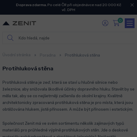
Doprava zdarma.
Po celé ČR při objednávce nad 20 000 Kč
vč. DPH
0
Úvodní stránka
Poradna
Protihluková stěna
Protihluková stěna
Protihluková stěna je zeď, která se staví u hlučné silnice nebo
železnice, aby snižovala škodlivé účinky dopravního hluku. Stavět by se
měla tak, aby se co nejšetrněji začlenila do okolní krajiny. Kvalitně
architektonicky zpracovaná protihluková stěna je pro místa, která jsou
obtěžována hlukem, jistě přínosem. A může být přínosem i estetickým.
Společnost Zenit má ve svém sortimentu několik zajímavých typů
materiálů pro průhledné výplně protihlukových stěn. Jde o deskové
materiály polykarbonátové a akrylátové (plexisklo). Nejčastěji